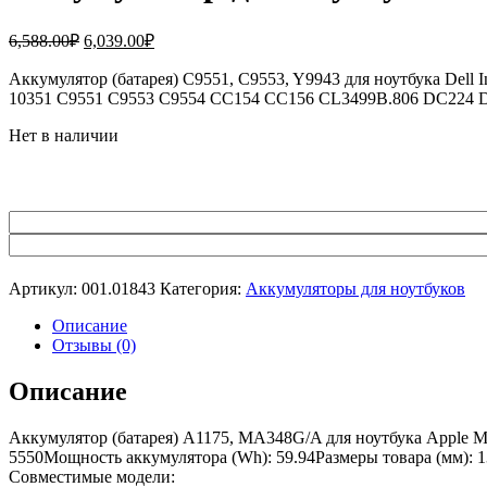
Первоначальная
Текущая
6,588.00
₽
6,039.00
₽
цена
цена:
составляла
Аккумулятор (батарея) C9551, C9553, Y9943 для ноутбука Dell 
6,039.00₽.
10351 C9551 C9553 C9554 CC154 CC156 CL3499B.806 DC224
6,588.00₽.
Нет в наличии
Артикул:
001.01843
Категория:
Аккумуляторы для ноутбуков
Описание
Отзывы (0)
Описание
Аккумулятор (батарея) A1175, MA348G/A для ноутбука Apple M
5550Мощность аккумулятора (Wh): 59.94Размеры товара (мм): 13
Совместимые модели: