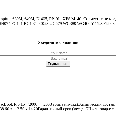
Inspiron 630M, 640M, E1405, PP19L, XPS M140. Совместимые моде
 DH074 FC141 RC107 TC023 UG679 WG389 WG400 Y4493 Y9943
Уведомить о наличии
acBook Pro 15″ (2006 — 2008 года выпуска).Химический состав:
8.60 x 112.50 x 14.20Гарантийный срок (мес.): 12Цвет товара: 