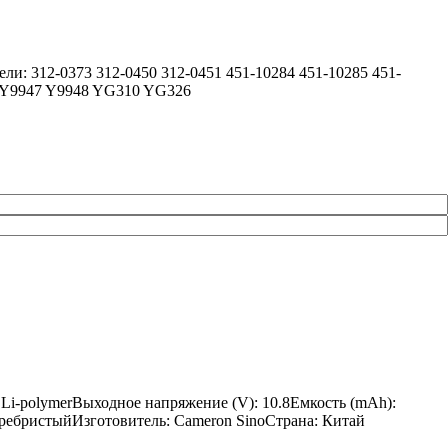
ли: 312-0373 312-0450 312-0451 451-10284 451-10285 451-
 Y9947 Y9948 YG310 YG326
 Li-polymerВыходное напряжение (V): 10.8Емкость (mAh):
серебристыйИзготовитель: Cameron SinoСтрана: Китай