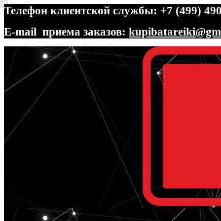
Телефон клиентской службы: +7 (499) 490
E-mail приема заказов:
kupibatareiki@gm
Перейти
Перейти
к
к
навигации
содержимому