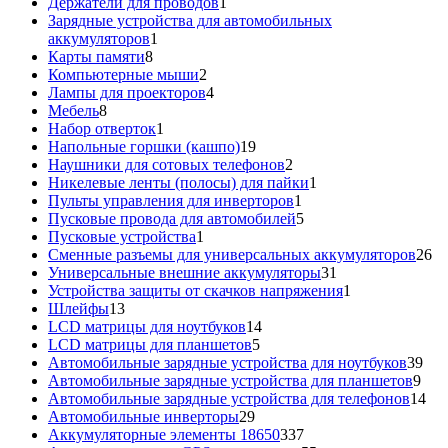
1
товар
Держатели для проводов
1
товар
Зарядные устройства для автомобильных
1
аккумуляторов
1
8
товар
Карты памяти
8
товаров
2
Компьютерные мыши
2
товара
4
Лампы для проекторов
4
8
товара
Мебель
8
товаров
1
Набор отверток
1
товар
19
Напольные горшки (кашпо)
19
товаров
2
Наушники для сотовых телефонов
2
товара
1
Никелевые ленты (полосы) для пайки
1
1
товар
Пульты управления для инверторов
1
товар
5
Пусковые провода для автомобилей
5
1
товаров
Пусковые устройства
1
товар
26
Сменные разъемы для универсальных аккумуляторов
26
31
то
Универсальные внешние аккумуляторы
31
товар
1
Устройства защиты от скачков напряжения
1
13
товар
Шлейфы
13
товаров
14
LCD матрицы для ноутбуков
14
5
товаров
LCD матрицы для планшетов
5
товаров
39
Автомобильные зарядные устройства для ноутбуков
39
9
тов
Автомобильные зарядные устройства для планшетов
9
тов
14
Автомобильные зарядные устройства для телефонов
14
29
то
Автомобильные инверторы
29
товаров
337
Аккумуляторные элементы 18650
337