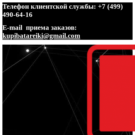
Телефон клиентской службы: +7 (499)
490-64-16
E-mail приема заказов:
kupibatareiki@gmail.com
Перейти
Перейти
к
к
навигации
содержимому