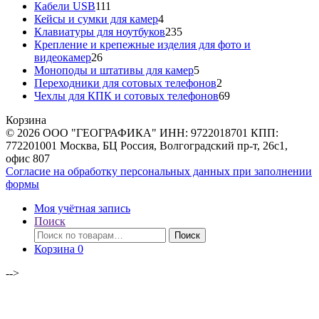
111
товаров
Кабели USB
111
товаров
4
Кейсы и сумки для камер
4
товара
235
Клавиатуры для ноутбуков
235
товаров
Крепление и крепежные изделия для фото и
26
видеокамер
26
товаров
5
Моноподы и штативы для камер
5
товаров
2
Переходники для сотовых телефонов
2
товара
69
Чехлы для КПК и сотовых телефонов
69
товаров
Корзина
© 2026 ООО "ГЕОГРАФИКА" ИНН: 9722018701 КПП:
772201001 Москва, БЦ Россия, Волгоградский пр-т, 26с1,
офис 807
Согласие на обработку персональных данных при заполнении
формы
Моя учётная запись
Поиск
Искать:
Поиск
Корзина
0
-->