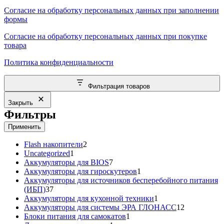
Согласие на обработку персональных данных при заполнении
формы
Согласие на обработку персональных данных при покупке
товара
Политика конфиденциальности
Фильтрация товаров
Закрыть
Фильтры
Применить
2
Flash накопители
2
1
товара
Uncategorized
1
товар
7
Аккумуляторы для BIOS
7
товаров
1
Аккумуляторы для гироскутеров
1
товар
Аккумуляторы для источников бесперебойного питания
37
(ИБП)
37
товаров
1
Аккумуляторы для кухонной техники
1
товар
12
Аккумуляторы для системы ЭРА ГЛОНАСС
12
1
товаров
Блоки питания для самокатов
1