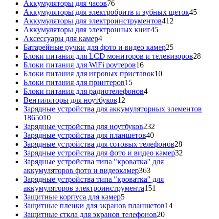
76
товаров
Аккумуляторы для часов
76
товаров
45
Аккумуляторы для электробритв и зубных щеток
45
412
товар
Аккумуляторы для электроинструментов
412
45
товаров
Аккумуляторы для электронных книг
45
4
товаров
Аксессуары для камер
4
товара
25
Батарейные ручки для фото и видео камер
25
товаров
28
Блоки питания для LCD мониторов и телевизоров
28
16
това
Блоки питания для WiFi роутеров
16
товаров
10
Блоки питания для игровых приставок
10
15
товаров
Блоки питания для принтеров
15
товаров
4
Блоки питания для радиотелефонов
4
12
товара
Вентиляторы для ноутбуков
12
товаров
Зарядные устройства для аккумуляторных элементов
10
18650
10
товаров
232
Зарядные устройства для ноутбуков
232
40
товара
Зарядные устройства для планшетов
40
товаров
28
Зарядные устройства для сотовых телефонов
28
товаров
32
Зарядные устройства для фото и видео камер
32
товара
Зарядные устройства типа "кроватка" для
363
аккумуляторов фото и видеокамер
363
товара
Зарядные устройства типа "кроватка" для
151
аккумуляторов электроинструмента
151
5
товар
Защитные корпуса для камер
5
товаров
14
Защитные пленки для экранов планшетов
14
20
товаров
Защитные сткла для экранов телефонов
20