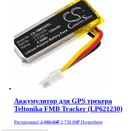
составляла
2,739.00₽.
2,988.00₽.
Аккумулятор для GPS трекера
Teltonika FMB Tracker (LP621230)
Первоначальная
Текущая
Распродажа!
2,988.00
₽
2,739.00
₽
Подробнее
цена
цена: