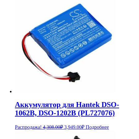
6,589.00₽.
7,188.00₽.
Аккумулятор для Hantek DSO-
1062B, DSO-1202B (PL727076)
Первоначальная
Текущая
Распродажа!
4,308.00
₽
3,949.00
₽
Подробнее
цена
цена:
составляла
3,949.00₽.