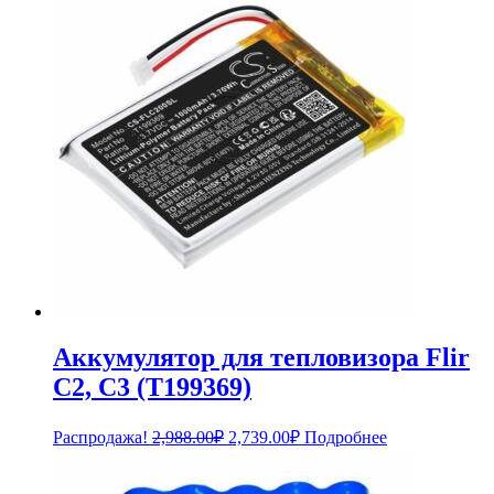
4,068.00₽.
Аккумулятор для тепловизора Flir
C2, C3 (T199369)
Первоначальная
Текущая
Распродажа!
2,988.00
₽
2,739.00
₽
Подробнее
цена
цена:
составляла
2,739.00₽.