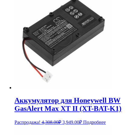
4,308.00₽.
Аккумулятор для Honeywell BW
GasAlert Max XT II (XT-BAT-K1)
Первоначальная
Текущая
Распродажа!
4,308.00
₽
3,949.00
₽
Подробнее
цена
цена:
составляла
3,949.00₽.