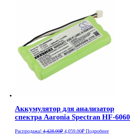
составляла
6,369.00₽.
6,948.00₽.
Аккумулятор для анализатор
спектра Aaronia Spectran HF-6060
Первоначальная
Текущая
Распродажа!
4,428.00
₽
4,059.00
₽
Подробнее
цена
цена: