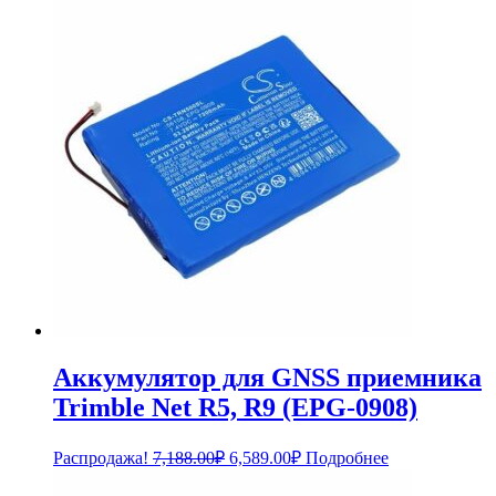
составляла
4,169.00₽.
4,548.00₽.
Аккумулятор для GNSS приемника
Trimble Net R5, R9 (EPG-0908)
Первоначальная
Текущая
Распродажа!
7,188.00
₽
6,589.00
₽
Подробнее
цена
цена:
составляла