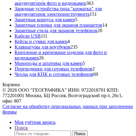
363
аккумуляторов фото и видеокамер
363
товара
Зарядные устройства типа "кроватка" для
151
аккумуляторов электроинструмента
151
5
товар
Защитные корпуса для камер
5
товаров
14
Защитные пленки для экранов планшетов
14
20
товаров
Защитные сткла для экранов телефонов
20
111
товаров
Кабели USB
111
товаров
4
Кейсы и сумки для камер
4
товара
235
Клавиатуры для ноутбуков
235
товаров
Крепление и крепежные изделия для фото и
26
видеокамер
26
товаров
5
Моноподы и штативы для камер
5
товаров
2
Переходники для сотовых телефонов
2
товара
69
Чехлы для КПК и сотовых телефонов
69
товаров
Корзина
© 2026 ООО "ГЕОГРАФИКА" ИНН: 9722018701 КПП:
772201001 Москва, БЦ Россия, Волгоградский пр-т, 26с1,
офис 807
Согласие на обработку персональных данных при заполнении
формы
Моя учётная запись
Поиск
Искать:
Поиск