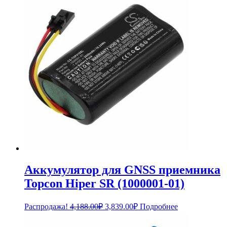
5,988.00₽.
Аккумулятор для GNSS приемника
Topcon Hiper SR (1000001-01)
Первоначальная
Текущая
Распродажа!
4,188.00
₽
3,839.00
₽
Подробнее
цена
цена:
составляла
3,839.00₽.