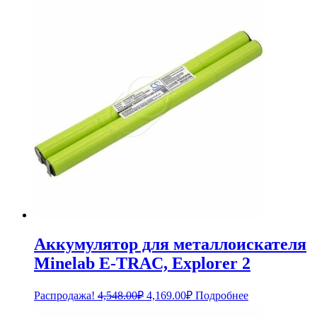
составляла
4,059.00₽.
4,428.00₽.
Аккумулятор для металлоискателя
Minelab E-TRAC, Explorer 2
Первоначальная
Текущая
Распродажа!
4,548.00
₽
4,169.00
₽
Подробнее
цена
цена: