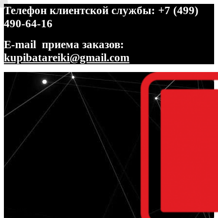
Телефон клиентской службы: +7 (499)
490-64-16
E-mail приема заказов:
kupibatareiki@gmail.com
Перейти
Перейти
к
к
навигации
содержимому