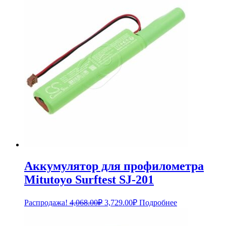
4,308.00₽.
Аккумулятор для профилометра
Mitutoyo Surftest SJ-201
Первоначальная
Текущая
Распродажа!
4,068.00
₽
3,729.00
₽
Подробнее
цена
цена:
составляла
3,729.00₽.