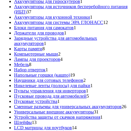
товаров
1
Аккумуляторы для гироскутеров
1
товар
Аккумуляторы для источников бесперебойного питания
37
(ИБП)
37
товаров
1
Аккумуляторы для кухонной техники
1
товар
12
Аккумуляторы для системы ЭРА ГЛОНАСС
12
1
товаров
Блоки питания для самокатов
1
1
товар
Держатели для проводов
1
товар
Зарядные устройства для автомобильных
1
аккумуляторов
1
8
товар
Карты памяти
8
товаров
2
Компьютерные мыши
2
товара
4
Лампы для проекторов
4
8
товара
Мебель
8
товаров
1
Набор отверток
1
товар
19
Напольные горшки (кашпо)
19
товаров
2
Наушники для сотовых телефонов
2
товара
1
Никелевые ленты (полосы) для пайки
1
1
товар
Пульты управления для инверторов
1
товар
5
Пусковые провода для автомобилей
5
1
товаров
Пусковые устройства
1
товар
26
Сменные разъемы для универсальных аккумуляторов
26
31
то
Универсальные внешние аккумуляторы
31
товар
1
Устройства защиты от скачков напряжения
1
13
товар
Шлейфы
13
товаров
14
LCD матрицы для ноутбуков
14