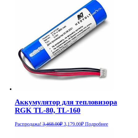
4,188.00₽.
Аккумулятор для тепловизора
RGK TL-80, TL-160
Первоначальная
Текущая
Распродажа!
3,468.00
₽
3,179.00
₽
Подробнее
цена
цена:
составляла
3,179.00₽.