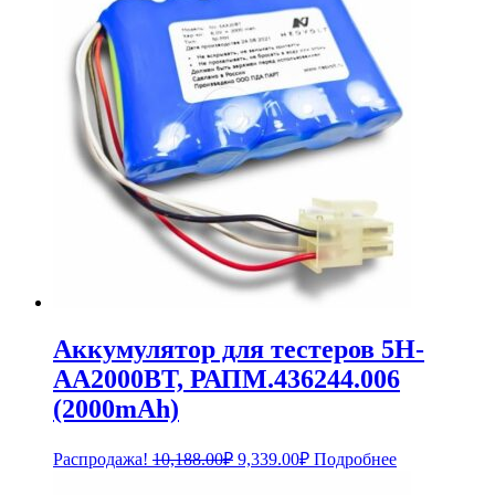
Аккумулятор для тестеров 5H-
AA2000BT, РАПМ.436244.006
(2000mAh)
Первоначальная
Текущая
Распродажа!
10,188.00
₽
9,339.00
₽
Подробнее
цена
цена:
составляла