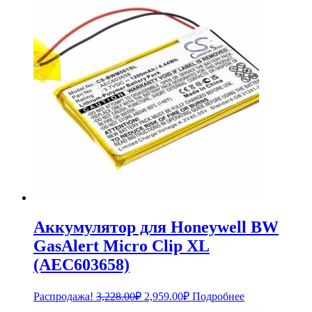
3,468.00₽.
Аккумулятор для Honeywell BW
GasAlert Micro Clip XL
(AEC603658)
Первоначальная
Текущая
Распродажа!
3,228.00
₽
2,959.00
₽
Подробнее
цена
цена: