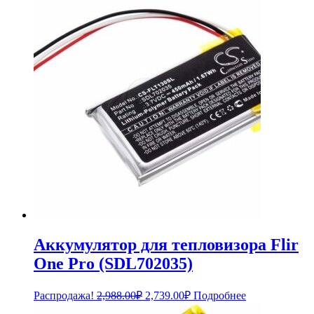
составляла
2,959.00₽.
3,228.00₽.
Аккумулятор для тепловизора Flir
One Pro (SDL702035)
Первоначальная
Текущая
Распродажа!
2,988.00
₽
2,739.00
₽
Подробнее
цена
цена: