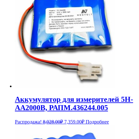
2,988.00₽.
Аккумулятор для измерителей 5H-
AA2000B, РАПМ.436244.005
Первоначальная
Текущая
Распродажа!
8,028.00
₽
7,359.00
₽
Подробнее
цена
цена:
составляла
7,359.00₽.
8,028.00₽.