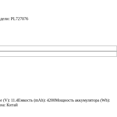
дели: PL727076
е (V): 11.4Емкость (mAh): 4200Мощность аккумулятора (Wh):
ана: Китай