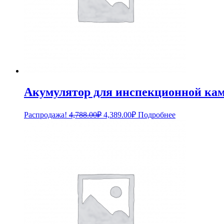
Акумулятор для инспекционной кам
Первоначальная
Текущая
Распродажа!
4,788.00
₽
4,389.00
₽
Подробнее
цена
цена:
составляла
4,389.00₽.
4,788.00₽.