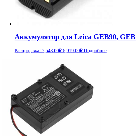
Аккумулятор для Leica GEB90, GEB
Первоначальная
Текущая
Распродажа!
7,548.00
₽
6,919.00
₽
Подробнее
цена
цена:
составляла
6,919.00₽.
7,548.00₽.