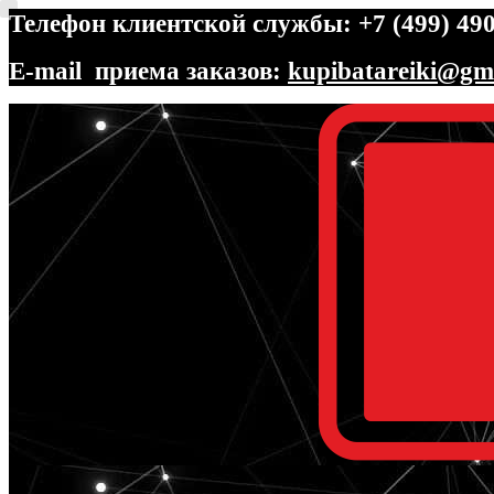
Телефон клиентской службы: +7 (499) 490
E-mail приема заказов:
kupibatareiki@gm
Перейти
Перейти
к
к
навигации
содержимому