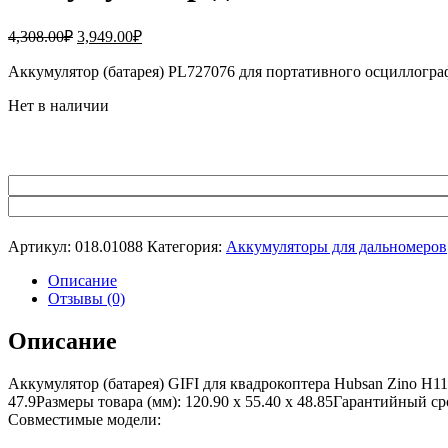
Первоначальная
Текущая
4,308.00
₽
3,949.00
₽
цена
цена:
составляла
Аккумулятор (батарея) PL727076 для портативного осциллог
3,949.00₽.
4,308.00₽.
Нет в наличии
Артикул:
018.01088
Категория:
Аккумуляторы для дальномеров
Описание
Отзывы (0)
Описание
Аккумулятор (батарея) GIFI для квадрокоптера Hubsan Zino H1
47.9Размеры товара (мм): 120.90 x 55.40 x 48.85Гарантийный с
Совместимые модели: