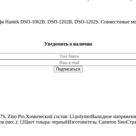
рафа Hantek DSO-1062B, DSO-1202B, DSO-1202S. Совместимые мо
Уведомить о наличии
17S, Zino Pro.Химический состав: Li-polymerВыходное напряжени
рок (мес.): 12Цвет товара: черныйИзготовитель: Cameron SinoСтр