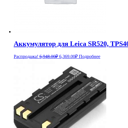
Аккумулятор для Leica SR520, TPS4
Первоначальная
Текущая
Распродажа!
6,948.00
₽
6,369.00
₽
Подробнее
цена
цена:
составляла
6,369.00₽.
6,948.00₽.