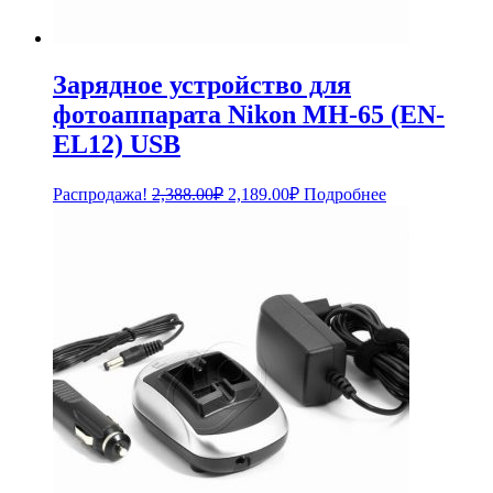
Зарядное устройство для
фотоаппарата Nikon MH-65 (EN-
EL12) USB
Первоначальная
Текущая
Распродажа!
2,388.00
₽
2,189.00
₽
Подробнее
цена
цена:
составляла
2,189.00₽.
2,388.00₽.