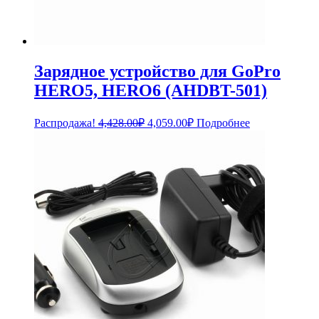
Зарядное устройство для GoPro
HERO5, HERO6 (AHDBT-501)
Первоначальная
Текущая
Распродажа!
4,428.00
₽
4,059.00
₽
Подробнее
цена
цена:
составляла
4,059.00₽.
4,428.00₽.