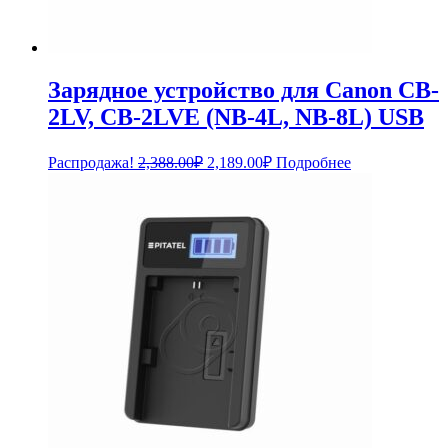
Зарядное устройство для Canon CB-
2LV, CB-2LVE (NB-4L, NB-8L) USB
Первоначальная
Текущая
Распродажа!
2,388.00
₽
2,189.00
₽
Подробнее
цена
цена:
составляла
2,189.00₽.
2,388.00₽.