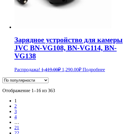
Зарядное устройство для камеры
JVC BN-VG108, BN-VG114, BN-
VG138
Первоначальная
Текущая
Распродажа!
1,419.00
₽
1,290.00
₽
Подробнее
цена
цена:
составляла
1,290.00₽.
1,419.00₽.
Сортировка:
Отображение 1–16 из 363
по
1
популярности
2
3
4
…
21
22