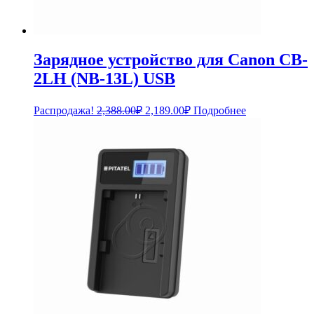
Зарядное устройство для Canon CB-
2LH (NB-13L) USB
Первоначальная
Текущая
Распродажа!
2,388.00
₽
2,189.00
₽
Подробнее
цена
цена:
составляла
2,189.00₽.
2,388.00₽.