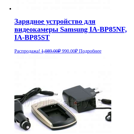
Зарядное устройство для
видеокамеры Samsung IA-BP85NF,
IA-BP85ST
Первоначальная
Текущая
Распродажа!
1,089.00
₽
990.00
₽
Подробнее
цена
цена:
составляла
990.00₽.
1,089.00₽.