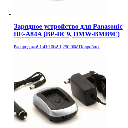
Зарядное устройство для Panasonic
DE-A84A (BP-DC9, DMW-BMB9E)
Первоначальная
Текущая
Распродажа!
1,419.00
₽
1,290.00
₽
Подробнее
цена
цена:
составляла
1,290.00₽.
1,419.00₽.