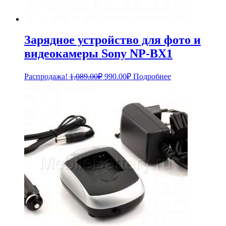
Зарядное устройство для фото и
видеокамеры Sony NP-BX1
Первоначальная
Текущая
Распродажа!
1,089.00
₽
990.00
₽
Подробнее
цена
цена:
составляла
990.00₽.
1,089.00₽.