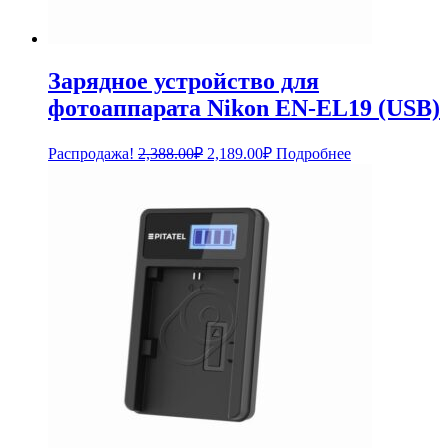
Зарядное устройство для
фотоаппарата Nikon EN-EL19 (USB)
Первоначальная
Текущая
Распродажа!
2,388.00
₽
2,189.00
₽
Подробнее
цена
цена:
составляла
2,189.00₽.
2,388.00₽.