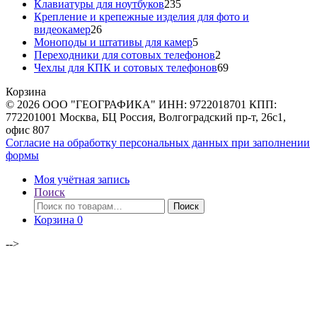
товара
235
Клавиатуры для ноутбуков
235
товаров
Крепление и крепежные изделия для фото и
26
видеокамер
26
товаров
5
Моноподы и штативы для камер
5
товаров
2
Переходники для сотовых телефонов
2
товара
69
Чехлы для КПК и сотовых телефонов
69
товаров
Корзина
© 2026 ООО "ГЕОГРАФИКА" ИНН: 9722018701 КПП:
772201001 Москва, БЦ Россия, Волгоградский пр-т, 26с1,
офис 807
Согласие на обработку персональных данных при заполнении
формы
Моя учётная запись
Поиск
Искать:
Поиск
Корзина
0
-->