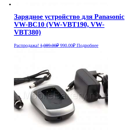
Зарядное устройство для Panasonic
VW-BC10 (VW-VBT190, VW-
VBT380)
Первоначальная
Текущая
Распродажа!
1,089.00
₽
990.00
₽
Подробнее
цена
цена:
составляла
990.00₽.
1,089.00₽.