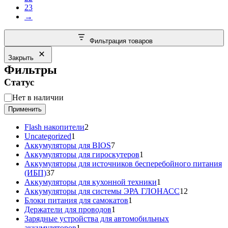
23
→
Фильтрация товаров
Закрыть
Фильтры
Статус
Статус
Нет в наличии
Применить
2
Flash накопители
2
1
товара
Uncategorized
1
товар
7
Аккумуляторы для BIOS
7
товаров
1
Аккумуляторы для гироскутеров
1
товар
Аккумуляторы для источников бесперебойного питания
37
(ИБП)
37
товаров
1
Аккумуляторы для кухонной техники
1
товар
12
Аккумуляторы для системы ЭРА ГЛОНАСС
12
1
товаров
Блоки питания для самокатов
1
1
товар
Держатели для проводов
1
товар
Зарядные устройства для автомобильных
1
аккумуляторов
1