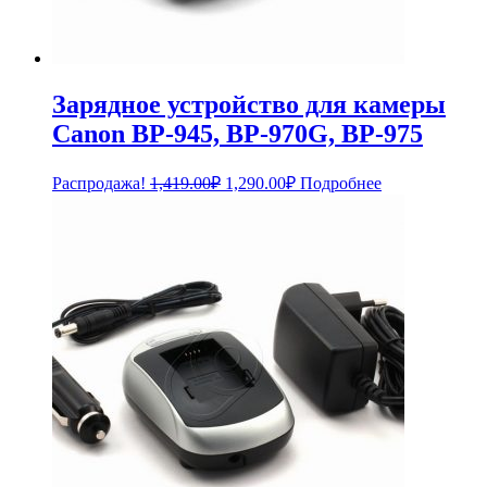
Зарядное устройство для камеры
Canon BP-945, BP-970G, BP-975
Первоначальная
Текущая
Распродажа!
1,419.00
₽
1,290.00
₽
Подробнее
цена
цена:
составляла
1,290.00₽.
1,419.00₽.