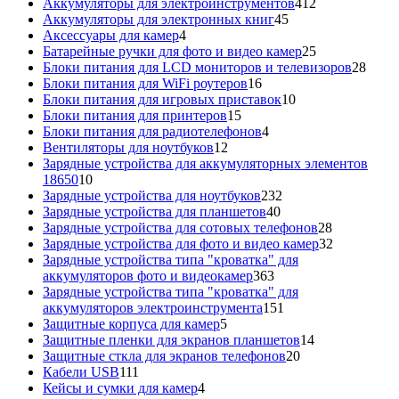
412
товар
Аккумуляторы для электроинструментов
412
45
товаров
Аккумуляторы для электронных книг
45
4
товаров
Аксессуары для камер
4
товара
25
Батарейные ручки для фото и видео камер
25
товаров
28
Блоки питания для LCD мониторов и телевизоров
28
16
това
Блоки питания для WiFi роутеров
16
товаров
10
Блоки питания для игровых приставок
10
15
товаров
Блоки питания для принтеров
15
товаров
4
Блоки питания для радиотелефонов
4
12
товара
Вентиляторы для ноутбуков
12
товаров
Зарядные устройства для аккумуляторных элементов
10
18650
10
товаров
232
Зарядные устройства для ноутбуков
232
40
товара
Зарядные устройства для планшетов
40
товаров
28
Зарядные устройства для сотовых телефонов
28
товаров
32
Зарядные устройства для фото и видео камер
32
товара
Зарядные устройства типа "кроватка" для
363
аккумуляторов фото и видеокамер
363
товара
Зарядные устройства типа "кроватка" для
151
аккумуляторов электроинструмента
151
5
товар
Защитные корпуса для камер
5
товаров
14
Защитные пленки для экранов планшетов
14
20
товаров
Защитные сткла для экранов телефонов
20
111
товаров
Кабели USB
111
товаров
4
Кейсы и сумки для камер
4