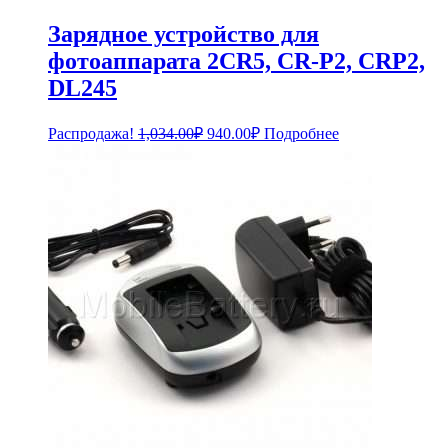
Зарядное устройство для
фотоаппарата 2CR5, CR-P2, CRP2,
DL245
Первоначальная
Текущая
Распродажа!
1,034.00
₽
940.00
₽
Подробнее
цена
цена:
составляла
940.00₽.
1,034.00₽.