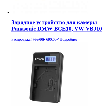
Зарядное устройство для камеры
Panasonic DMW-BCE10, VW-VBJ10
Первоначальная
Текущая
Распродажа!
759.00
₽
690.00
₽
Подробнее
цена
цена:
составляла
690.00₽.
759.00₽.