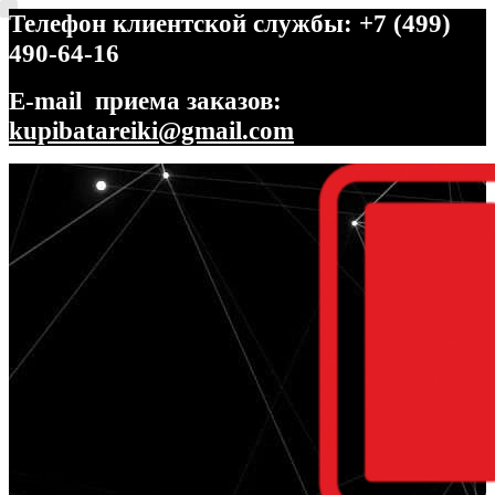
Телефон клиентской службы: +7 (499)
490-64-16
E-mail приема заказов:
kupibatareiki@gmail.com
Перейти
Перейти
к
к
навигации
содержимому