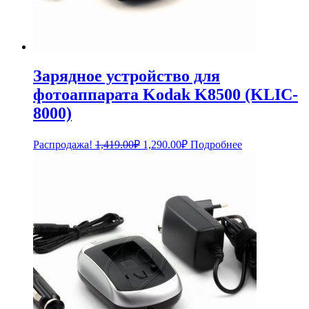
Зарядное устройство для
фотоаппарата Kodak K8500 (KLIC-
8000)
Первоначальная
Текущая
Распродажа!
1,419.00
₽
1,290.00
₽
Подробнее
цена
цена:
составляла
1,290.00₽.
1,419.00₽.