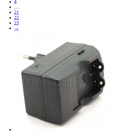
4
…
21
22
23
→