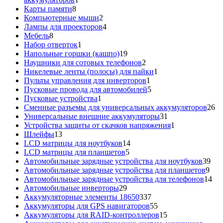
8
товар
Карты памяти
8
товаров
2
Компьютерные мыши
2
товара
4
Лампы для проекторов
4
8
товара
Мебель
8
товаров
1
Набор отверток
1
товар
19
Напольные горшки (кашпо)
19
товаров
2
Наушники для сотовых телефонов
2
товара
1
Никелевые ленты (полосы) для пайки
1
1
товар
Пульты управления для инверторов
1
товар
5
Пусковые провода для автомобилей
5
1
товаров
Пусковые устройства
1
товар
26
Сменные разъемы для универсальных аккумуляторов
26
31
то
Универсальные внешние аккумуляторы
31
товар
1
Устройства защиты от скачков напряжения
1
13
товар
Шлейфы
13
товаров
14
LCD матрицы для ноутбуков
14
5
товаров
LCD матрицы для планшетов
5
товаров
39
Автомобильные зарядные устройства для ноутбуков
39
9
тов
Автомобильные зарядные устройства для планшетов
9
тов
14
Автомобильные зарядные устройства для телефонов
14
29
то
Автомобильные инверторы
29
товаров
337
Аккумуляторные элементы 18650
337
товаров
55
Аккумуляторы для GPS навигаторов
55
товаров
15
Аккумуляторы для RAID-контроллеров
15