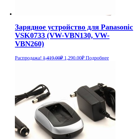
Зарядное устройство для Panasonic
VSK0733 (VW-VBN130, VW-
VBN260)
Первоначальная
Текущая
Распродажа!
1,419.00
₽
1,290.00
₽
Подробнее
цена
цена:
составляла
1,290.00₽.
1,419.00₽.