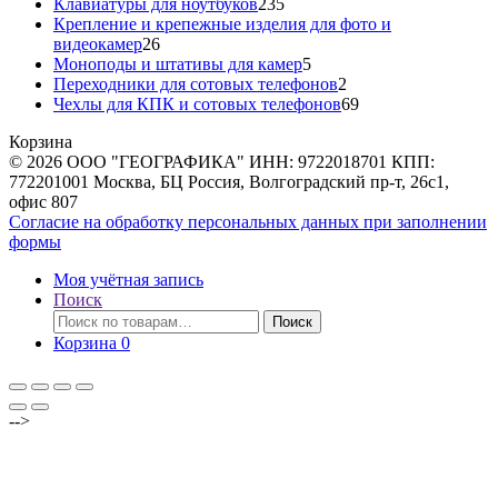
товара
235
Клавиатуры для ноутбуков
235
товаров
Крепление и крепежные изделия для фото и
26
видеокамер
26
товаров
5
Моноподы и штативы для камер
5
товаров
2
Переходники для сотовых телефонов
2
товара
69
Чехлы для КПК и сотовых телефонов
69
товаров
Корзина
© 2026 ООО "ГЕОГРАФИКА" ИНН: 9722018701 КПП:
772201001 Москва, БЦ Россия, Волгоградский пр-т, 26с1,
офис 807
Согласие на обработку персональных данных при заполнении
формы
Моя учётная запись
Поиск
Искать:
Поиск
Корзина
0
-->