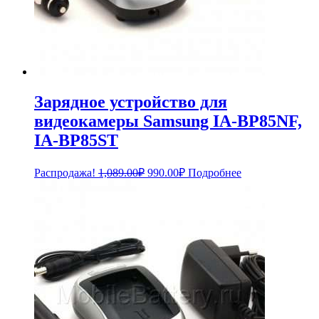
Зарядное устройство для
видеокамеры Samsung IA-BP85NF,
IA-BP85ST
Первоначальная
Текущая
Распродажа!
1,089.00
₽
990.00
₽
Подробнее
цена
цена:
составляла
990.00₽.
1,089.00₽.