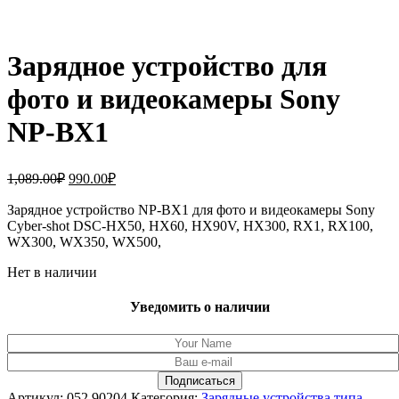
Зарядное устройство для
фото и видеокамеры Sony
NP-BX1
Первоначальная
Текущая
1,089.00
₽
990.00
₽
цена
цена:
составляла
Зарядное устройство NP-BX1 для фото и видеокамеры Sony
990.00₽.
Cyber-shot DSC-HX50, HX60, HX90V, HX300, RX1, RX100,
1,089.00₽.
WX300, WX350, WX500,
Нет в наличии
Уведомить о наличии
Артикул:
052.90204
Категория:
Зарядные устройства типа