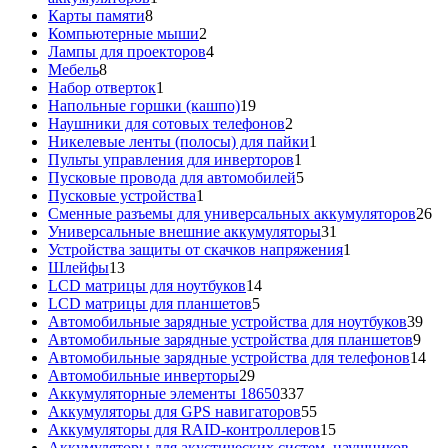
8
товар
Карты памяти
8
товаров
2
Компьютерные мыши
2
товара
4
Лампы для проекторов
4
8
товара
Мебель
8
товаров
1
Набор отверток
1
товар
19
Напольные горшки (кашпо)
19
товаров
2
Наушники для сотовых телефонов
2
товара
1
Никелевые ленты (полосы) для пайки
1
1
товар
Пульты управления для инверторов
1
товар
5
Пусковые провода для автомобилей
5
1
товаров
Пусковые устройства
1
товар
26
Сменные разъемы для универсальных аккумуляторов
26
31
то
Универсальные внешние аккумуляторы
31
товар
1
Устройства защиты от скачков напряжения
1
13
товар
Шлейфы
13
товаров
14
LCD матрицы для ноутбуков
14
5
товаров
LCD матрицы для планшетов
5
товаров
39
Автомобильные зарядные устройства для ноутбуков
39
9
тов
Автомобильные зарядные устройства для планшетов
9
тов
14
Автомобильные зарядные устройства для телефонов
14
29
то
Автомобильные инверторы
29
товаров
337
Аккумуляторные элементы 18650
337
товаров
55
Аккумуляторы для GPS навигаторов
55
товаров
15
Аккумуляторы для RAID-контроллеров
15
товаров
Аккумуляторы для акустических систем, наушников,