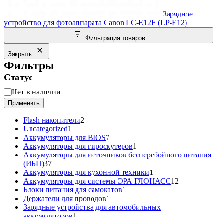
Зарядное
устройство для фотоаппарата Canon LC-E12E (LP-E12)
Фильтрация товаров
Закрыть
Фильтры
Статус
Статус
Нет в наличии
Применить
2
Flash накопители
2
1
товара
Uncategorized
1
товар
7
Аккумуляторы для BIOS
7
товаров
1
Аккумуляторы для гироскутеров
1
товар
Аккумуляторы для источников бесперебойного питания
37
(ИБП)
37
товаров
1
Аккумуляторы для кухонной техники
1
товар
12
Аккумуляторы для системы ЭРА ГЛОНАСС
12
1
товаров
Блоки питания для самокатов
1
1
товар
Держатели для проводов
1
товар
Зарядные устройства для автомобильных
1
аккумуляторов
1