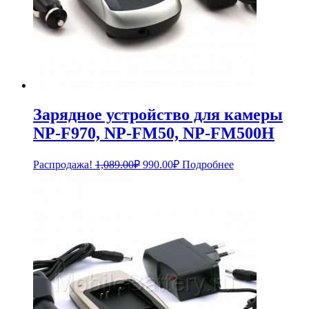
Зарядное устройство для камеры
NP-F970, NP-FM50, NP-FM500H
Первоначальная
Текущая
Распродажа!
1,089.00
₽
990.00
₽
Подробнее
цена
цена:
составляла
990.00₽.
1,089.00₽.