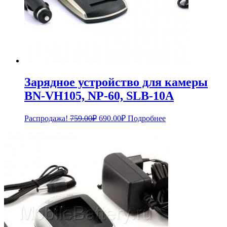
Зарядное устройство для камеры
BN-VH105, NP-60, SLB-10A
Первоначальная
Текущая
Распродажа!
759.00
₽
690.00
₽
Подробнее
цена
цена:
составляла
690.00₽.
759.00₽.