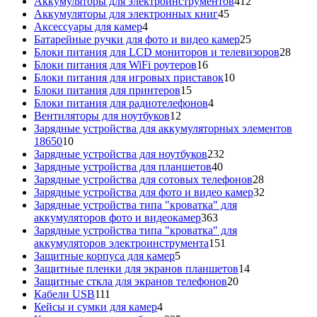
412
товар
Аккумуляторы для электроинструментов
412
45
товаров
Аккумуляторы для электронных книг
45
4
товаров
Аксессуары для камер
4
товара
25
Батарейные ручки для фото и видео камер
25
товаров
28
Блоки питания для LCD мониторов и телевизоров
28
16
това
Блоки питания для WiFi роутеров
16
товаров
10
Блоки питания для игровых приставок
10
15
товаров
Блоки питания для принтеров
15
товаров
4
Блоки питания для радиотелефонов
4
12
товара
Вентиляторы для ноутбуков
12
товаров
Зарядные устройства для аккумуляторных элементов
10
18650
10
товаров
232
Зарядные устройства для ноутбуков
232
40
товара
Зарядные устройства для планшетов
40
товаров
28
Зарядные устройства для сотовых телефонов
28
товаров
32
Зарядные устройства для фото и видео камер
32
товара
Зарядные устройства типа "кроватка" для
363
аккумуляторов фото и видеокамер
363
товара
Зарядные устройства типа "кроватка" для
151
аккумуляторов электроинструмента
151
5
товар
Защитные корпуса для камер
5
товаров
14
Защитные пленки для экранов планшетов
14
20
товаров
Защитные сткла для экранов телефонов
20
111
товаров
Кабели USB
111
товаров
4
Кейсы и сумки для камер
4