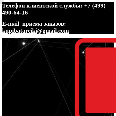
Телефон клиентской службы: +7 (499)
490-64-16
E-mail приема заказов:
kupibatareiki@gmail.com
Перейти
Перейти
к
к
навигации
содержимому