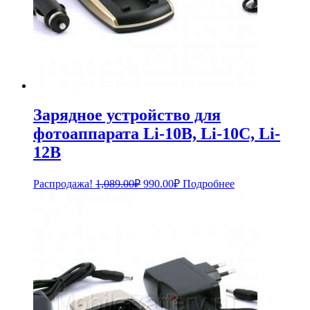
Зарядное устройство для
фотоаппарата Li-10B, Li-10C, Li-
12B
Первоначальная
Текущая
Распродажа!
1,089.00
₽
990.00
₽
Подробнее
цена
цена:
составляла
990.00₽.
1,089.00₽.