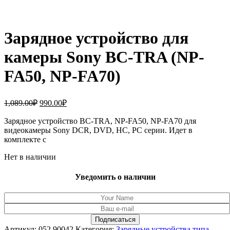
Зарядное устройство для
камеры Sony BC-TRA (NP-
FA50, NP-FA70)
Первоначальная
Текущая
1,089.00
₽
990.00
₽
цена
цена:
составляла
Зарядное устройство BC-TRA, NP-FA50, NP-FA70 для
990.00₽.
видеокамеры Sony DCR, DVD, HC, PC серии. Идет в
1,089.00₽.
комплекте с
Нет в наличии
Уведомить о наличии
Артикул:
052.90042
Категория:
Зарядные устройства типа