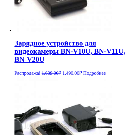
Зарядное устройство для
видеокамеры BN-V10U, BN-V11U,
BN-V20U
Первоначальная
Текущая
Распродажа!
1,639.00
₽
1,490.00
₽
Подробнее
цена
цена:
составляла
1,490.00₽.
1,639.00₽.