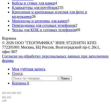
товаров
4
Кейсы и сумки для камер
4
товара
235
Клавиатуры для ноутбуков
235
товаров
Крепление и крепежные изделия для фото и
26
видеокамер
26
товаров
5
Моноподы и штативы для камер
5
товаров
2
Переходники для сотовых телефонов
2
товара
69
Чехлы для КПК и сотовых телефонов
69
товаров
Корзина
© 2026 ООО "ГЕОГРАФИКА" ИНН: 9722018701 КПП:
772201001 Москва, БЦ Россия, Волгоградский пр-т, 26с1,
офис 807
Согласие на обработку персональных данных при заполнении
формы
Моя учётная запись
Поиск
Искать:
Поиск
Корзина
0
-->