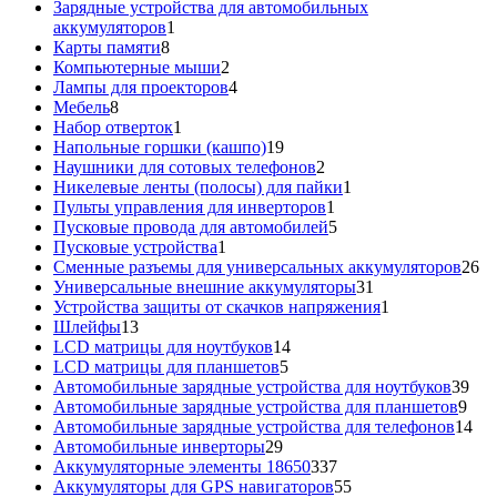
товар
Зарядные устройства для автомобильных
1
аккумуляторов
1
8
товар
Карты памяти
8
товаров
2
Компьютерные мыши
2
товара
4
Лампы для проекторов
4
8
товара
Мебель
8
товаров
1
Набор отверток
1
товар
19
Напольные горшки (кашпо)
19
товаров
2
Наушники для сотовых телефонов
2
товара
1
Никелевые ленты (полосы) для пайки
1
1
товар
Пульты управления для инверторов
1
товар
5
Пусковые провода для автомобилей
5
1
товаров
Пусковые устройства
1
товар
26
Сменные разъемы для универсальных аккумуляторов
26
31
то
Универсальные внешние аккумуляторы
31
товар
1
Устройства защиты от скачков напряжения
1
13
товар
Шлейфы
13
товаров
14
LCD матрицы для ноутбуков
14
5
товаров
LCD матрицы для планшетов
5
товаров
39
Автомобильные зарядные устройства для ноутбуков
39
9
тов
Автомобильные зарядные устройства для планшетов
9
тов
14
Автомобильные зарядные устройства для телефонов
14
29
то
Автомобильные инверторы
29
товаров
337
Аккумуляторные элементы 18650
337
товаров
55
Аккумуляторы для GPS навигаторов
55