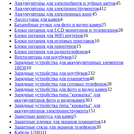
товаров
45
Аккумуляторы для электробритв и зубных щеток
45
412
товар
Аккумуляторы для электроинструментов
412
45
товаров
Аккумуляторы для электронных книг
45
4
товаров
Аксессуары для камер
4
товара
25
Батарейные ручки для фото и видео камер
25
товаров
28
Блоки питания для LCD мониторов и телевизоров
28
16
това
Блоки питания для WiFi роутеров
16
товаров
10
Блоки питания для игровых приставок
10
15
товаров
Блоки питания для принтеров
15
товаров
4
Блоки питания для радиотелефонов
4
12
товара
Вентиляторы для ноутбуков
12
товаров
Зарядные устройства для аккумуляторных элементов
10
18650
10
товаров
232
Зарядные устройства для ноутбуков
232
40
товара
Зарядные устройства для планшетов
40
товаров
28
Зарядные устройства для сотовых телефонов
28
товаров
32
Зарядные устройства для фото и видео камер
32
товара
Зарядные устройства типа "кроватка" для
363
аккумуляторов фото и видеокамер
363
товара
Зарядные устройства типа "кроватка" для
151
аккумуляторов электроинструмента
151
5
товар
Защитные корпуса для камер
5
товаров
14
Защитные пленки для экранов планшетов
14
20
товаров
Защитные сткла для экранов телефонов
20
111
товаров
Кабели USB
111