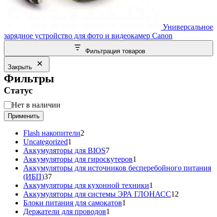
Универсальное
зарядное устройство для фото и видеокамер Canon
Фильтрация товаров
Закрыть
Фильтры
Статус
Статус
Нет в наличии
Применить
2
Flash накопители
2
1
товара
Uncategorized
1
товар
7
Аккумуляторы для BIOS
7
товаров
1
Аккумуляторы для гироскутеров
1
товар
Аккумуляторы для источников бесперебойного питания
37
(ИБП)
37
товаров
1
Аккумуляторы для кухонной техники
1
товар
12
Аккумуляторы для системы ЭРА ГЛОНАСС
12
1
товаров
Блоки питания для самокатов
1
1
товар
Держатели для проводов
1