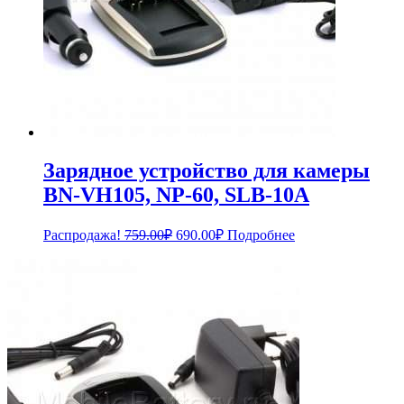
Зарядное устройство для камеры
BN-VH105, NP-60, SLB-10A
Первоначальная
Текущая
Распродажа!
759.00
₽
690.00
₽
Подробнее
цена
цена:
составляла
690.00₽.
759.00₽.