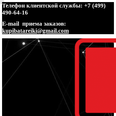
Телефон клиентской службы: +7 (499)
490-64-16
E-mail приема заказов:
kupibatareiki@gmail.com
Перейти
Перейти
к
к
навигации
содержимому