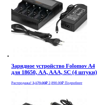
Зарядное устройство Folomov A4
для 18650, AA, AAA, SC (4 штуки)
Первоначальная
Текущая
Распродажа!
3,179.00
₽
2,890.00
₽
Подробнее
цена
цена:
составляла
2,890.00₽.
3,179.00₽.