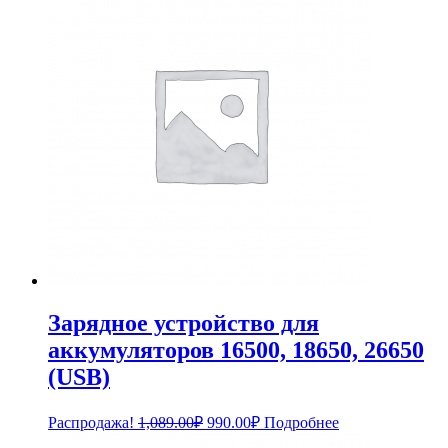
869.00₽.
Зарядное устройство для
аккумуляторов 16500, 18650, 26650
(USB)
Первоначальная
Текущая
Распродажа!
1,089.00
₽
990.00
₽
Подробнее
цена
цена: