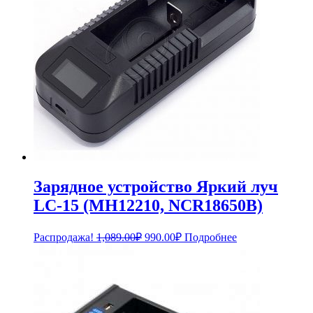
Зарядное устройство Яркий луч
LC-15 (MH12210, NCR18650B)
Первоначальная
Текущая
Распродажа!
1,089.00
₽
990.00
₽
Подробнее
цена
цена:
составляла
990.00₽.
1,089.00₽.