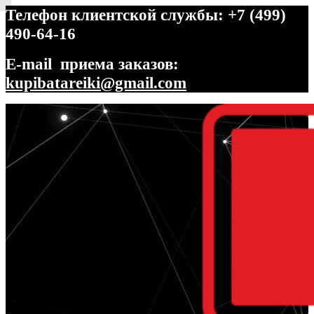
Телефон клиентской службы: +7 (499)
490-64-16
E-mail приема заказов:
kupibatareiki@gmail.com
Перейти
Перейти
к
к
навигации
содержимому