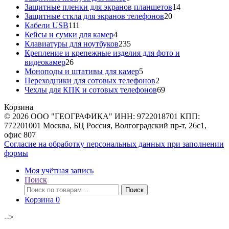
товаров
14
Защитные пленки для экранов планшетов
14
20
товаров
Защитные сткла для экранов телефонов
20
111
товаров
Кабели USB
111
товаров
4
Кейсы и сумки для камер
4
товара
235
Клавиатуры для ноутбуков
235
товаров
Крепление и крепежные изделия для фото и
26
видеокамер
26
товаров
5
Моноподы и штативы для камер
5
товаров
2
Переходники для сотовых телефонов
2
товара
69
Чехлы для КПК и сотовых телефонов
69
товаров
Корзина
© 2026 ООО "ГЕОГРАФИКА" ИНН: 9722018701 КПП:
772201001 Москва, БЦ Россия, Волгоградский пр-т, 26с1,
офис 807
Согласие на обработку персональных данных при заполнении
формы
Моя учётная запись
Поиск
Искать:
Поиск
Корзина
0
-->