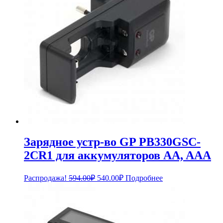
Зарядное устр-во GP PB330GSC-
2CR1 для аккумуляторов AA, AAA
Первоначальная
Текущая
Распродажа!
594.00
₽
540.00
₽
Подробнее
цена
цена:
составляла
540.00₽.
594.00₽.