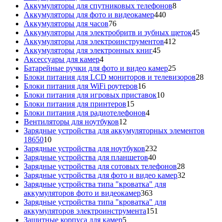
8
товара
Аккумуляторы для спутниковых телефонов
8
440
товаров
Аккумуляторы для фото и видеокамер
440
76
товаров
Аккумуляторы для часов
76
товаров
45
Аккумуляторы для электробритв и зубных щеток
45
412
товар
Аккумуляторы для электроинструментов
412
45
товаров
Аккумуляторы для электронных книг
45
4
товаров
Аксессуары для камер
4
товара
25
Батарейные ручки для фото и видео камер
25
товаров
28
Блоки питания для LCD мониторов и телевизоров
28
16
това
Блоки питания для WiFi роутеров
16
товаров
10
Блоки питания для игровых приставок
10
15
товаров
Блоки питания для принтеров
15
товаров
4
Блоки питания для радиотелефонов
4
12
товара
Вентиляторы для ноутбуков
12
товаров
Зарядные устройства для аккумуляторных элементов
10
18650
10
товаров
232
Зарядные устройства для ноутбуков
232
40
товара
Зарядные устройства для планшетов
40
товаров
28
Зарядные устройства для сотовых телефонов
28
товаров
32
Зарядные устройства для фото и видео камер
32
товара
Зарядные устройства типа "кроватка" для
363
аккумуляторов фото и видеокамер
363
товара
Зарядные устройства типа "кроватка" для
151
аккумуляторов электроинструмента
151
5
товар
Защитные корпуса для камер
5