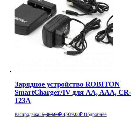
Зарядное устройство ROBITON
SmartCharger/IV для AA, AAA, CR-
123A
Первоначальная
Текущая
Распродажа!
5,388.00
₽
4,939.00
₽
Подробнее
цена
цена:
составляла
4,939.00₽.
5,388.00₽.