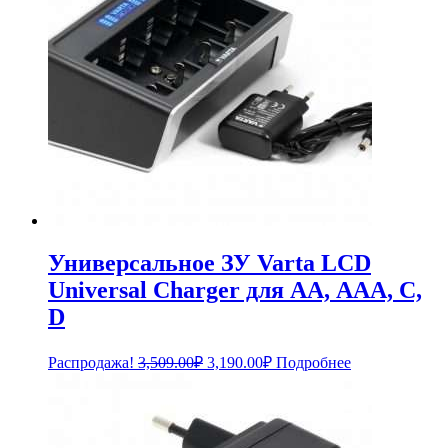
Универсальное ЗУ Varta LCD
Universal Charger для АА, ААА, С,
D
Первоначальная
Текущая
Распродажа!
3,509.00
₽
3,190.00
₽
Подробнее
цена
цена:
составляла
3,190.00₽.
3,509.00₽.