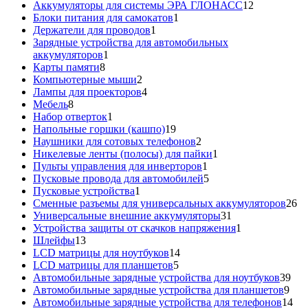
товар
12
Аккумуляторы для системы ЭРА ГЛОНАСС
12
1
товаров
Блоки питания для самокатов
1
1
товар
Держатели для проводов
1
товар
Зарядные устройства для автомобильных
1
аккумуляторов
1
8
товар
Карты памяти
8
товаров
2
Компьютерные мыши
2
товара
4
Лампы для проекторов
4
8
товара
Мебель
8
товаров
1
Набор отверток
1
товар
19
Напольные горшки (кашпо)
19
товаров
2
Наушники для сотовых телефонов
2
товара
1
Никелевые ленты (полосы) для пайки
1
1
товар
Пульты управления для инверторов
1
товар
5
Пусковые провода для автомобилей
5
1
товаров
Пусковые устройства
1
товар
26
Сменные разъемы для универсальных аккумуляторов
26
31
то
Универсальные внешние аккумуляторы
31
товар
1
Устройства защиты от скачков напряжения
1
13
товар
Шлейфы
13
товаров
14
LCD матрицы для ноутбуков
14
5
товаров
LCD матрицы для планшетов
5
товаров
39
Автомобильные зарядные устройства для ноутбуков
39
9
тов
Автомобильные зарядные устройства для планшетов
9
тов
14
Автомобильные зарядные устройства для телефонов
14