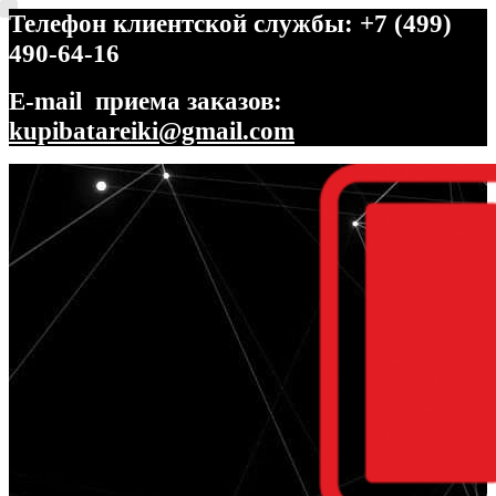
Телефон клиентской службы: +7 (499)
490-64-16
E-mail приема заказов:
kupibatareiki@gmail.com
Перейти
Перейти
к
к
навигации
содержимому