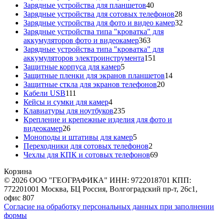
40
товара
Зарядные устройства для планшетов
40
товаров
28
Зарядные устройства для сотовых телефонов
28
товаров
32
Зарядные устройства для фото и видео камер
32
товара
Зарядные устройства типа "кроватка" для
363
аккумуляторов фото и видеокамер
363
товара
Зарядные устройства типа "кроватка" для
151
аккумуляторов электроинструмента
151
5
товар
Защитные корпуса для камер
5
товаров
14
Защитные пленки для экранов планшетов
14
20
товаров
Защитные сткла для экранов телефонов
20
111
товаров
Кабели USB
111
товаров
4
Кейсы и сумки для камер
4
товара
235
Клавиатуры для ноутбуков
235
товаров
Крепление и крепежные изделия для фото и
26
видеокамер
26
товаров
5
Моноподы и штативы для камер
5
товаров
2
Переходники для сотовых телефонов
2
товара
69
Чехлы для КПК и сотовых телефонов
69
товаров
Корзина
© 2026 ООО "ГЕОГРАФИКА" ИНН: 9722018701 КПП:
772201001 Москва, БЦ Россия, Волгоградский пр-т, 26с1,
офис 807
Согласие на обработку персональных данных при заполнении
формы