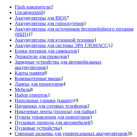
2
Flash накопители
2
1
товара
Uncategorized
1
товар
7
Аккумуляторы для BIOS
7
товаров
1
Аккумуляторы для гироскутеров
1
товар
Аккумуляторы для источников бесперебойного питания
37
(ИБП)
37
товаров
1
Аккумуляторы для кухонной техники
1
товар
12
Аккумуляторы для системы ЭРА ГЛОНАСС
12
1
товаров
Блоки питания для самокатов
1
1
товар
Держатели для проводов
1
товар
Зарядные устройства для автомобильных
1
аккумуляторов
1
8
товар
Карты памяти
8
товаров
2
Компьютерные мыши
2
товара
4
Лампы для проекторов
4
8
товара
Мебель
8
товаров
1
Набор отверток
1
товар
19
Напольные горшки (кашпо)
19
товаров
2
Наушники для сотовых телефонов
2
товара
1
Никелевые ленты (полосы) для пайки
1
1
товар
Пульты управления для инверторов
1
товар
5
Пусковые провода для автомобилей
5
1
товаров
Пусковые устройства
1
товар
26
Сменные разъемы для универсальных аккумуляторов
26