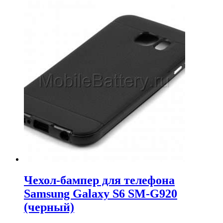
цена
цена:
составляла
590.00₽.
649.00₽.
Чехол-бампер для телефона
Samsung Galaxy S6 SM-G920
(черный)