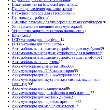
товара
1
Никелевые ленты (полосы) для пайки
1
1
товар
Пульты управления для инверторов
1
товар
5
Пусковые провода для автомобилей
5
1
товаров
Пусковые устройства
1
товар
26
Сменные разъемы для универсальных аккумуляторов
26
31
то
Универсальные внешние аккумуляторы
31
товар
1
Устройства защиты от скачков напряжения
1
13
товар
Шлейфы
13
товаров
14
LCD матрицы для ноутбуков
14
5
товаров
LCD матрицы для планшетов
5
товаров
39
Автомобильные зарядные устройства для ноутбуков
39
9
тов
Автомобильные зарядные устройства для планшетов
9
тов
14
Автомобильные зарядные устройства для телефонов
14
29
то
Автомобильные инверторы
29
товаров
337
Аккумуляторные элементы 18650
337
товаров
55
Аккумуляторы для GPS навигаторов
55
товаров
15
Аккумуляторы для RAID-контроллеров
15
товаров
Аккумуляторы для акустических систем, наушников,
206
гарнитур
206
товаров
86
Аккумуляторы для дальномеров
86
товаров
33
Аккумуляторы для диктофонов и mp3 плееров
33
2
товара
Аккумуляторы для жестких дисков
2
товара
22
Аккумуляторы для игровых приставок
22
17
товара
Аккумуляторы для маршрутизаторов
17