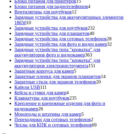
15
товаров
Блоки питания для принтеров
15
товаров
4
Блоки питания для радиотелефонов
4
12
товара
Вентиляторы для ноутбуков
12
товаров
Зарядные устройства для аккумуляторных элементов
10
18650
10
товаров
232
Зарядные устройства для ноутбуков
232
40
товара
Зарядные устройства для планшетов
40
товаров
28
Зарядные устройства для сотовых телефонов
28
товаров
32
Зарядные устройства для фото и видео камер
32
товара
Зарядные устройства типа "кроватка" для
363
аккумуляторов фото и видеокамер
363
товара
Зарядные устройства типа "кроватка" для
151
аккумуляторов электроинструмента
151
5
товар
Защитные корпуса для камер
5
товаров
14
Защитные пленки для экранов планшетов
14
20
товаров
Защитные сткла для экранов телефонов
20
111
товаров
Кабели USB
111
товаров
4
Кейсы и сумки для камер
4
товара
235
Клавиатуры для ноутбуков
235
товаров
Крепление и крепежные изделия для фото и
26
видеокамер
26
товаров
5
Моноподы и штативы для камер
5
товаров
2
Переходники для сотовых телефонов
2
товара
69
Чехлы для КПК и сотовых телефонов
69
товаров