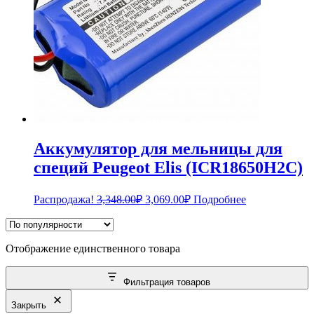
Аккумулятор для мельницы для
специй Peugeot Elis (ICR18650H2C)
Первоначальная
Текущая
Распродажа!
3,348.00
₽
3,069.00
₽
Подробнее
цена
цена:
составляла
3,069.00₽.
3,348.00₽.
Отображение единственного товара
Фильтрация товаров
Закрыть