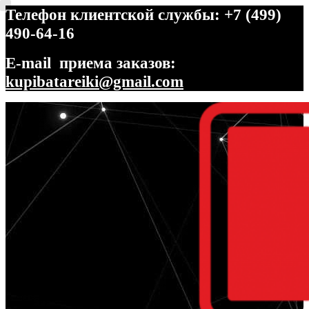
Телефон клиентской службы: +7 (499)
490-64-16
E-mail приема заказов:
kupibatareiki@gmail.com
Перейти
Перейти
к
к
навигации
содержимому