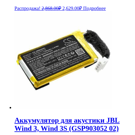
Первоначальная
Текущая
Распродажа!
2,868.00
₽
2,629.00
₽
Подробнее
цена
цена:
составляла
2,629.00₽.
2,868.00₽.
Аккумулятор для акустики JBL
Wind 3, Wind 3S (GSP903052 02)