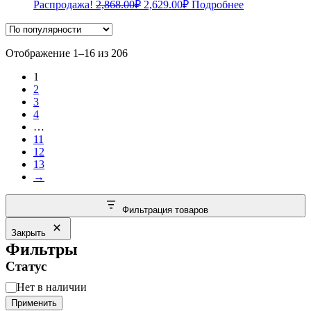
Первоначальная
Текущая
Распродажа!
2,868.00
₽
2,629.00
₽
Подробнее
цена
цена:
составляла
2,629.00₽.
2,868.00₽.
Сортировка:
Отображение 1–16 из 206
по
1
популярности
2
3
4
…
11
12
13
→
Фильтрация товаров
Закрыть
Фильтры
Статус
Статус
Нет в наличии
Применить