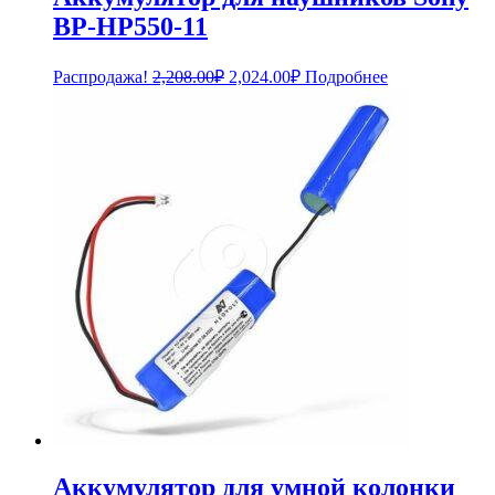
BP-HP550-11
Первоначальная
Текущая
Распродажа!
2,208.00
₽
2,024.00
₽
Подробнее
цена
цена:
составляла
2,024.00₽.
2,208.00₽.
Аккумулятор для умной колонки