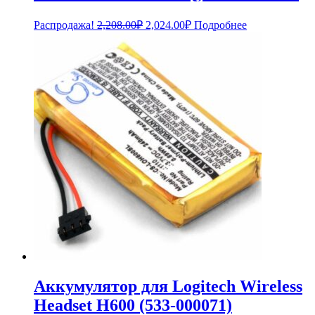
Первоначальная
Текущая
Распродажа!
2,208.00
₽
2,024.00
₽
Подробнее
цена
цена:
составляла
2,024.00₽.
2,208.00₽.
Аккумулятор для Logitech Wireless
Headset H600 (533-000071)