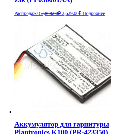
Первоначальная
Текущая
Распродажа!
2,868.00
₽
2,629.00
₽
Подробнее
цена
цена:
составляла
2,629.00₽.
2,868.00₽.
Аккумулятор для гарнитуры
Plantronics K100 (PR-423350)