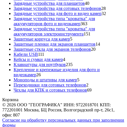
40
товара
Зарядные устройства для планшетов
40
товаров
28
Зарядные устройства для сотовых телефонов
28
товаров
32
Зарядные устройства для фото и видео камер
32
товара
Зарядные устройства типа "кроватка" для
363
аккумуляторов фото и видеокамер
363
товара
Зарядные устройства типа "кроватка" для
151
аккумуляторов электроинструмента
151
5
товар
Защитные корпуса для камер
5
товаров
14
Защитные пленки для экранов планшетов
14
20
товаров
Защитные сткла для экранов телефонов
20
111
товаров
Кабели USB
111
товаров
4
Кейсы и сумки для камер
4
товара
235
Клавиатуры для ноутбуков
235
товаров
Крепление и крепежные изделия для фото и
26
видеокамер
26
товаров
5
Моноподы и штативы для камер
5
товаров
2
Переходники для сотовых телефонов
2
товара
69
Чехлы для КПК и сотовых телефонов
69
товаров
Корзина
© 2026 ООО "ГЕОГРАФИКА" ИНН: 9722018701 КПП:
772201001 Москва, БЦ Россия, Волгоградский пр-т, 26с1,
офис 807
Согласие на обработку персональных данных при заполнении
формы