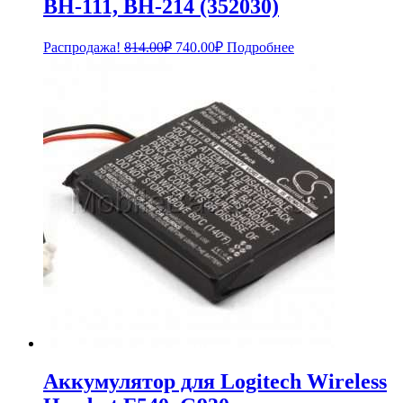
BH-111, BH-214 (352030)
Первоначальная
Текущая
Распродажа!
814.00
₽
740.00
₽
Подробнее
цена
цена:
составляла
740.00₽.
814.00₽.
Аккумулятор для Logitech Wireless