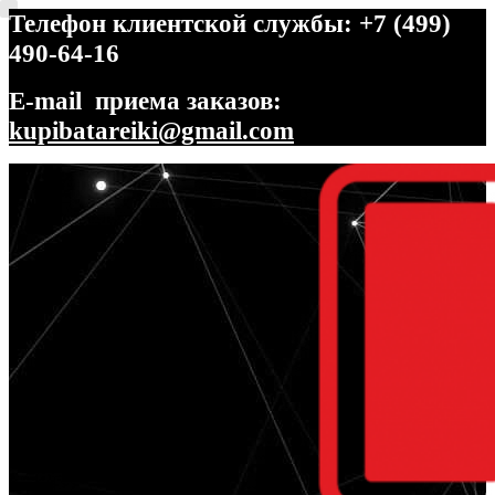
Телефон клиентской службы: +7 (499)
490-64-16
E-mail приема заказов:
kupibatareiki@gmail.com
Перейти
Перейти
к
к
навигации
содержимому