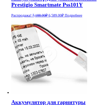
Prestigio Smartmate Pss101Y
Первоначальная
Текущая
Распродажа!
7,188.00
₽
6,589.00
₽
Подробнее
цена
цена:
составляла
6,589.00₽.
7,188.00₽.
Аккумулятор для гарнитуры