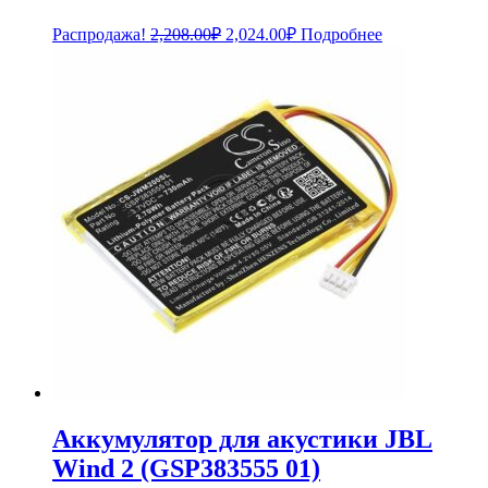
Первоначальная
Текущая
Распродажа!
2,208.00
₽
2,024.00
₽
Подробнее
цена
цена:
составляла
2,024.00₽.
2,208.00₽.
Аккумулятор для акустики JBL
Wind 2 (GSP383555 01)