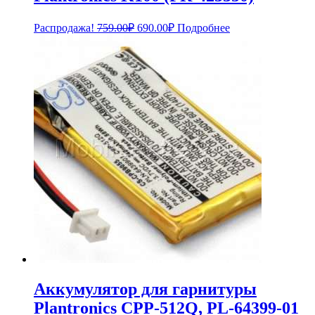
Первоначальная
Текущая
Распродажа!
759.00
₽
690.00
₽
Подробнее
цена
цена:
составляла
690.00₽.
759.00₽.
Аккумулятор для гарнитуры
Plantronics CPP-512Q, PL-64399-01