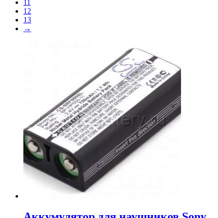
11
12
13
→
Аккумулятор для наушников Sony