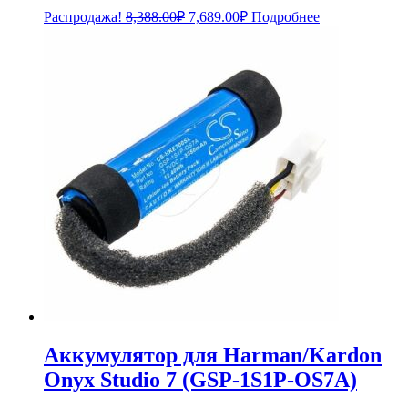
Первоначальная
Текущая
Распродажа!
8,388.00
₽
7,689.00
₽
Подробнее
цена
цена:
составляла
7,689.00₽.
8,388.00₽.
Аккумулятор для Harman/Kardon
Onyx Studio 7 (GSP-1S1P-OS7A)