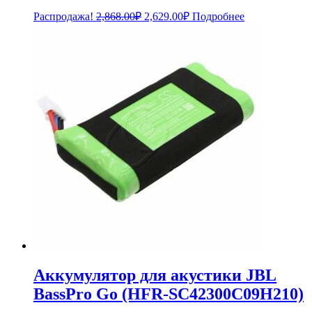
Первоначальная
Текущая
Распродажа!
2,868.00
₽
2,629.00
₽
Подробнее
цена
цена:
составляла
2,629.00₽.
2,868.00₽.
Аккумулятор для акустики JBL
BassPro Go (HFR-SC42300C09H210)