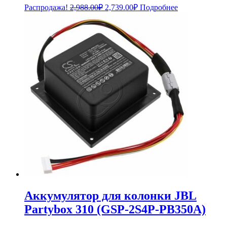
Первоначальная
Текущая
Распродажа!
2,988.00
₽
2,739.00
₽
Подробнее
цена
цена:
составляла
2,739.00₽.
2,988.00₽.
Аккумулятор для колонки JBL
Partybox 310 (GSP-2S4P-PB350A)