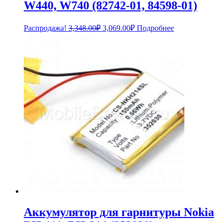
W440, W740 (82742-01, 84598-01)
Первоначальная
Текущая
Распродажа!
3,348.00
₽
3,069.00
₽
Подробнее
цена
цена:
составляла
3,069.00₽.
3,348.00₽.
Аккумулятор для гарнитуры Nokia