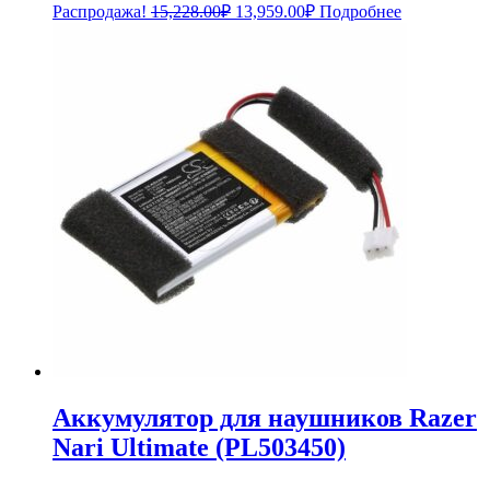
Первоначальная
Текущая
Распродажа!
15,228.00
₽
13,959.00
₽
Подробнее
цена
цена:
составляла
13,959.00₽.
15,228.00₽.
Аккумулятор для наушников Razer
Nari Ultimate (PL503450)