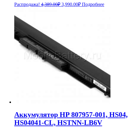
Первоначальная
Текущая
Распродажа!
4,389.00
₽
3,990.00
₽
Подробнее
цена
цена:
составляла
3,990.00₽.
4,389.00₽.
Аккумулятор HP 807957-001, HS04,
HS04041-CL, HSTNN-LB6V