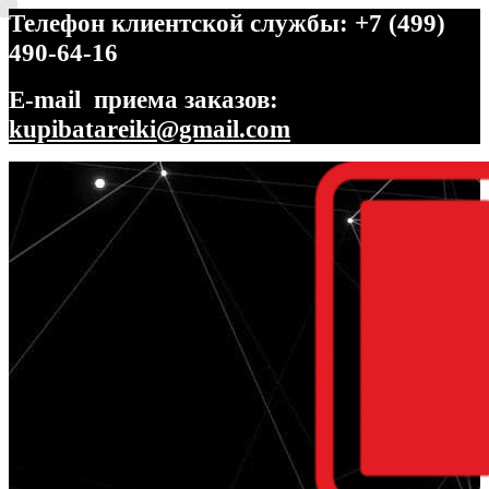
Телефон клиентской службы: +7 (499)
490-64-16
E-mail приема заказов:
kupibatareiki@gmail.com
Перейти
Перейти
к
к
навигации
содержимому