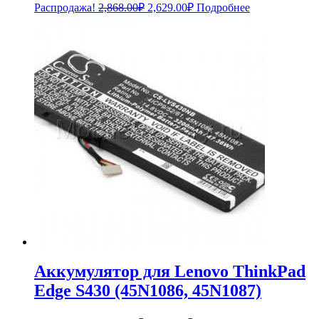
Первоначальная
Текущая
Распродажа!
2,868.00
₽
2,629.00
₽
Подробнее
цена
цена:
составляла
2,629.00₽.
2,868.00₽.
Аккумулятор для Lenovo ThinkPad
Edge S430 (45N1086, 45N1087)