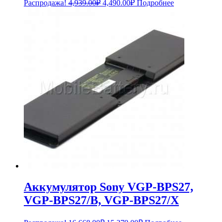
Первоначальная
Текущая
Распродажа!
4,939.00
₽
4,490.00
₽
Подробнее
цена
цена:
составляла
4,490.00₽.
4,939.00₽.
Аккумулятор Sony VGP-BPS27,
VGP-BPS27/B, VGP-BPS27/X
Первоначальная
Текущая