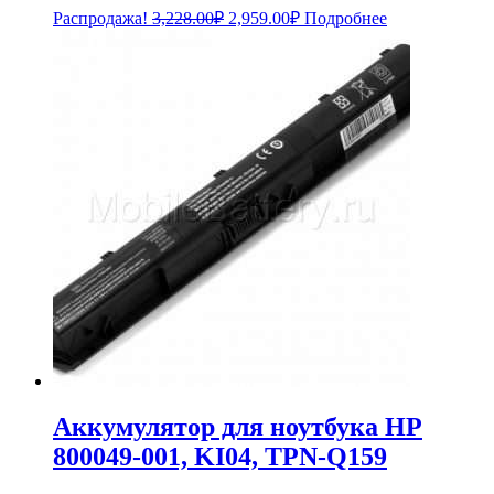
Первоначальная
Текущая
Распродажа!
3,228.00
₽
2,959.00
₽
Подробнее
цена
цена:
составляла
2,959.00₽.
3,228.00₽.
Аккумулятор для ноутбука HP
800049-001, KI04, TPN-Q159