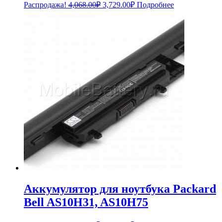
Первоначальная
Текущая
Распродажа!
4,068.00
₽
3,729.00
₽
Подробнее
цена
цена:
составляла
3,729.00₽.
4,068.00₽.
Аккумулятор для ноутбука Packard
Bell AS10H31, AS10H75