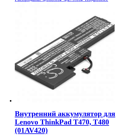
цена
цена:
составляла
4,279.00₽.
4,668.00₽.
Внутренний аккумулятор для
Lenovo ThinkPad T470, T480
(01AV420)