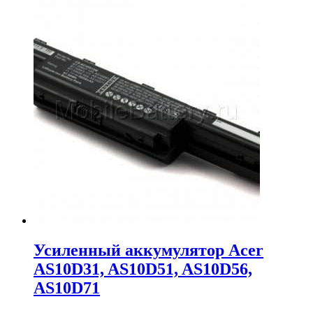
цена
цена:
составляла
9,339.00₽.
10,188.00₽.
Усиленный аккумулятор Acer
AS10D31, AS10D51, AS10D56,
AS10D71