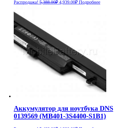
Первоначальная
Текущая
Распродажа!
5,388.00
₽
4,939.00
₽
Подробнее
цена
цена:
составляла
4,939.00₽.
5,388.00₽.
Аккумулятор для ноутбука DNS
0139569 (MB401-3S4400-S1B1)
Первоначальная
Текущая