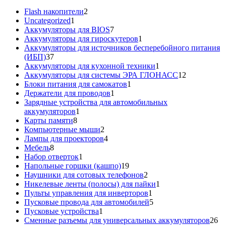
2
Flash накопители
2
1
товара
Uncategorized
1
товар
7
Аккумуляторы для BIOS
7
товаров
1
Аккумуляторы для гироскутеров
1
товар
Аккумуляторы для источников бесперебойного питания
37
(ИБП)
37
товаров
1
Аккумуляторы для кухонной техники
1
товар
12
Аккумуляторы для системы ЭРА ГЛОНАСС
12
1
товаров
Блоки питания для самокатов
1
1
товар
Держатели для проводов
1
товар
Зарядные устройства для автомобильных
1
аккумуляторов
1
8
товар
Карты памяти
8
товаров
2
Компьютерные мыши
2
товара
4
Лампы для проекторов
4
8
товара
Мебель
8
товаров
1
Набор отверток
1
товар
19
Напольные горшки (кашпо)
19
товаров
2
Наушники для сотовых телефонов
2
товара
1
Никелевые ленты (полосы) для пайки
1
1
товар
Пульты управления для инверторов
1
товар
5
Пусковые провода для автомобилей
5
1
товаров
Пусковые устройства
1
товар
26
Сменные разъемы для универсальных аккумуляторов
26