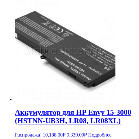
цена
цена:
составляла
940.00₽.
1,034.00₽.
Аккумулятор для HP Envy 15-3000
(HSTNN-UB3H, LR08, LR08XL)
Первоначальная
Текущая
Распродажа!
10,188.00
₽
9,339.00
₽
Подробнее