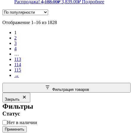
Первоначальная
Текущая
Распродажа!
4,188.00
₽
3,839.00
₽
Подробнее
цена
цена:
составляла
3,839.00₽.
4,188.00₽.
Сортировка:
Отображение 1–16 из 1828
по
1
популярности
2
3
4
…
113
114
115
→
Фильтрация товаров
Закрыть
Фильтры
Статус
Статус
Нет в наличии
Применить