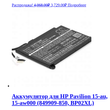
Первоначальная
Текущая
Распродажа!
4,068.00
₽
3,729.00
₽
Подробнее
цена
цена:
составляла
3,729.00₽.
4,068.00₽.
Аккумулятор для HP Pavilion 15-au,
15-aw000 (849909-850, BP02XL)