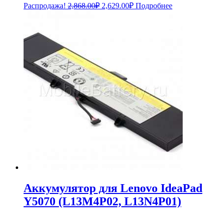
Первоначальная
Текущая
Распродажа!
2,868.00
₽
2,629.00
₽
Подробнее
цена
цена:
составляла
2,629.00₽.
2,868.00₽.
Аккумулятор для Lenovo IdeaPad
Y5070 (L13M4P02, L13N4P01)