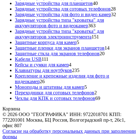
40
товара
Зарядные устройства для планшетов
40
товаров
28
Зарядные устройства для сотовых телефонов
28
товаров
32
Зарядные устройства для фото и видео камер
32
товара
Зарядные устройства типа "кроватка" для
363
аккумуляторов фото и видеокамер
363
товара
Зарядные устройства типа "кроватка" для
151
аккумуляторов электроинструмента
151
5
товар
Защитные корпуса для камер
5
товаров
14
Защитные пленки для экранов планшетов
14
20
товаров
Защитные сткла для экранов телефонов
20
111
товаров
Кабели USB
111
товаров
4
Кейсы и сумки для камер
4
товара
235
Клавиатуры для ноутбуков
235
товаров
Крепление и крепежные изделия для фото и
26
видеокамер
26
товаров
5
Моноподы и штативы для камер
5
товаров
2
Переходники для сотовых телефонов
2
товара
69
Чехлы для КПК и сотовых телефонов
69
товаров
Корзина
© 2026 ООО "ГЕОГРАФИКА" ИНН: 9722018701 КПП:
772201001 Москва, БЦ Россия, Волгоградский пр-т, 26с1,
офис 807
Согласие на обработку персональных данных при заполнении
формы