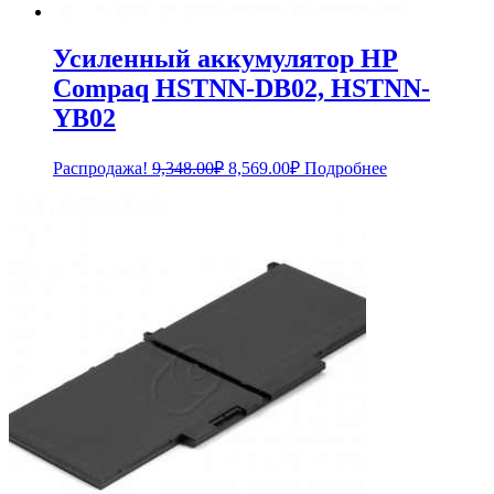
Усиленный аккумулятор HP
Compaq HSTNN-DB02, HSTNN-
YB02
Первоначальная
Текущая
Распродажа!
9,348.00
₽
8,569.00
₽
Подробнее
цена
цена:
составляла
8,569.00₽.
9,348.00₽.