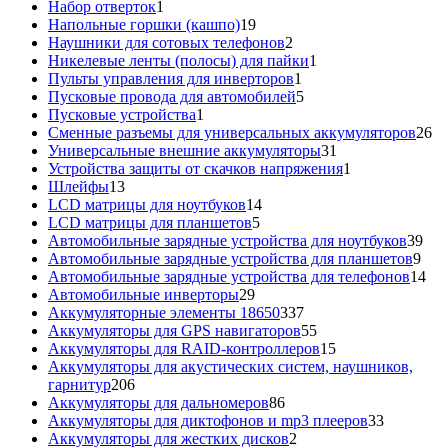
товаров
1
Набор отверток
1
товар
19
Напольные горшки (кашпо)
19
товаров
2
Наушники для сотовых телефонов
2
товара
1
Никелевые ленты (полосы) для пайки
1
1
товар
Пульты управления для инверторов
1
товар
5
Пусковые провода для автомобилей
5
1
товаров
Пусковые устройства
1
товар
26
Сменные разъемы для универсальных аккумуляторов
26
31
то
Универсальные внешние аккумуляторы
31
товар
1
Устройства защиты от скачков напряжения
1
13
товар
Шлейфы
13
товаров
14
LCD матрицы для ноутбуков
14
5
товаров
LCD матрицы для планшетов
5
товаров
39
Автомобильные зарядные устройства для ноутбуков
39
9
тов
Автомобильные зарядные устройства для планшетов
9
тов
14
Автомобильные зарядные устройства для телефонов
14
29
то
Автомобильные инверторы
29
товаров
337
Аккумуляторные элементы 18650
337
товаров
55
Аккумуляторы для GPS навигаторов
55
товаров
15
Аккумуляторы для RAID-контроллеров
15
товаров
Аккумуляторы для акустических систем, наушников,
206
гарнитур
206
товаров
86
Аккумуляторы для дальномеров
86
товаров
33
Аккумуляторы для диктофонов и mp3 плееров
33
2
товара
Аккумуляторы для жестких дисков
2