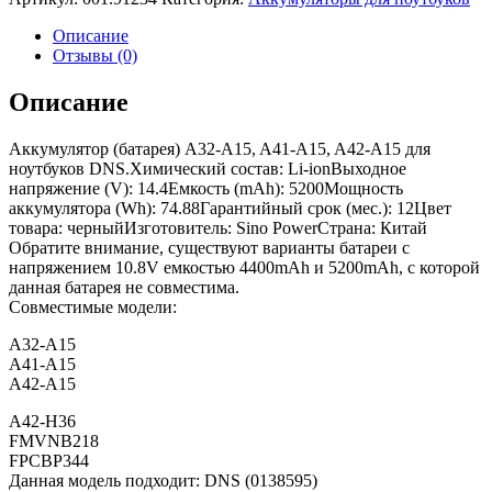
Описание
Отзывы (0)
Описание
Аккумулятор (батарея) A32-A15, A41-A15, A42-A15 для
ноутбуков DNS.Химический состав: Li-ionВыходное
напряжение (V): 14.4Емкость (mAh): 5200Мощность
аккумулятора (Wh): 74.88Гарантийный срок (мес.): 12Цвет
товара: черныйИзготовитель: Sino PowerСтрана: Китай
Обратите внимание, существуют варианты батареи с
напряжением 10.8V емкостью 4400mAh и 5200mAh, с которой
данная батарея не совместима.
Совместимые модели:
A32-A15
A41-A15
A42-A15
A42-H36
FMVNB218
FPCBP344
Данная модель подходит: DNS (0138595)