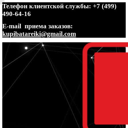
Телефон клиентской службы: +7 (499)
490-64-16
E-mail приема заказов:
kupibatareiki@gmail.com
Перейти
Перейти
к
к
навигации
содержимому