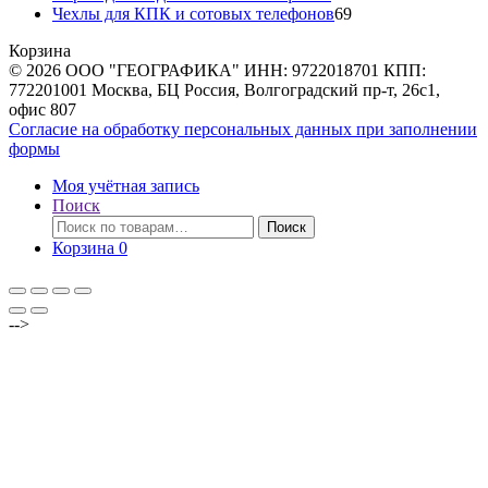
товара
69
Чехлы для КПК и сотовых телефонов
69
товаров
Корзина
© 2026 ООО "ГЕОГРАФИКА" ИНН: 9722018701 КПП:
772201001 Москва, БЦ Россия, Волгоградский пр-т, 26с1,
офис 807
Согласие на обработку персональных данных при заполнении
формы
Моя учётная запись
Поиск
Искать:
Поиск
Корзина
0
-->