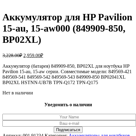
Аккумулятор для HP Pavilion
15-au, 15-aw000 (849909-850,
BP02XL)
Первоначальная
Текущая
3,228.00
₽
2,959.00
₽
цена
цена:
составляла
Аккумулятор (батарея) 849909-850, BP02XL для ноутбука HP
2,959.00₽.
Pavilion 15-au, 15-aw серии. Совместимые модели: 849569-421
3,228.00₽.
849569-541 849569-542 849569-543 849909-850 BP02041XL
BP02XL HSTNN-UB7B TPN-Q172 TPN-Q175
Нет в наличии
Уведомить о наличии
Артикул:
001.91234
Категория:
Аккумуляторы для ноутбуков