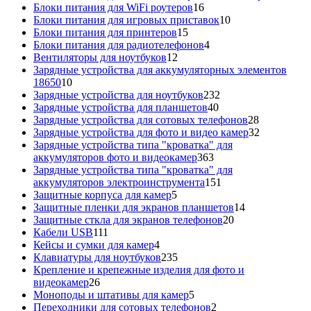
16
това
Блоки питания для WiFi роутеров
16
товаров
10
Блоки питания для игровых приставок
10
15
товаров
Блоки питания для принтеров
15
товаров
4
Блоки питания для радиотелефонов
4
12
товара
Вентиляторы для ноутбуков
12
товаров
Зарядные устройства для аккумуляторных элементов
10
18650
10
товаров
232
Зарядные устройства для ноутбуков
232
40
товара
Зарядные устройства для планшетов
40
товаров
28
Зарядные устройства для сотовых телефонов
28
товаров
32
Зарядные устройства для фото и видео камер
32
товара
Зарядные устройства типа "кроватка" для
363
аккумуляторов фото и видеокамер
363
товара
Зарядные устройства типа "кроватка" для
151
аккумуляторов электроинструмента
151
5
товар
Защитные корпуса для камер
5
товаров
14
Защитные пленки для экранов планшетов
14
20
товаров
Защитные сткла для экранов телефонов
20
111
товаров
Кабели USB
111
товаров
4
Кейсы и сумки для камер
4
товара
235
Клавиатуры для ноутбуков
235
товаров
Крепление и крепежные изделия для фото и
26
видеокамер
26
товаров
5
Моноподы и штативы для камер
5
товаров
2
Переходники для сотовых телефонов
2