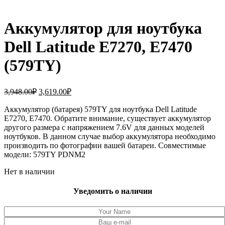
Аккумулятор для ноутбука
Dell Latitude E7270, E7470
(579TY)
Первоначальная
Текущая
3,948.00
₽
3,619.00
₽
цена
цена:
составляла
Аккумулятор (батарея) 579TY для ноутбука Dell Latitude
3,619.00₽.
E7270, E7470. Обратите внимание, существует аккумулятор
3,948.00₽.
другого размера с напряжением 7.6V для данных моделей
ноутбуков. В данном случае выбор аккумулятора необходимо
производить по фотографии вашей батареи. Совместимые
модели: 579TY PDNM2
Нет в наличии
Уведомить о наличии