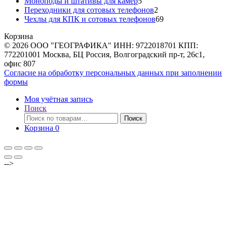
товаров
5
Моноподы и штативы для камер
5
товаров
2
Переходники для сотовых телефонов
2
товара
69
Чехлы для КПК и сотовых телефонов
69
товаров
Корзина
© 2026 ООО "ГЕОГРАФИКА" ИНН: 9722018701 КПП:
772201001 Москва, БЦ Россия, Волгоградский пр-т, 26с1,
офис 807
Согласие на обработку персональных данных при заполнении
формы
Моя учётная запись
Поиск
Искать:
Поиск
Корзина
0
-->