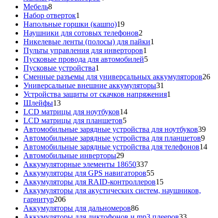
8
товара
Мебель
8
товаров
1
Набор отверток
1
товар
19
Напольные горшки (кашпо)
19
товаров
2
Наушники для сотовых телефонов
2
товара
1
Никелевые ленты (полосы) для пайки
1
1
товар
Пульты управления для инверторов
1
товар
5
Пусковые провода для автомобилей
5
1
товаров
Пусковые устройства
1
товар
26
Сменные разъемы для универсальных аккумуляторов
26
31
то
Универсальные внешние аккумуляторы
31
товар
1
Устройства защиты от скачков напряжения
1
13
товар
Шлейфы
13
товаров
14
LCD матрицы для ноутбуков
14
5
товаров
LCD матрицы для планшетов
5
товаров
39
Автомобильные зарядные устройства для ноутбуков
39
9
тов
Автомобильные зарядные устройства для планшетов
9
тов
14
Автомобильные зарядные устройства для телефонов
14
29
то
Автомобильные инверторы
29
товаров
337
Аккумуляторные элементы 18650
337
товаров
55
Аккумуляторы для GPS навигаторов
55
товаров
15
Аккумуляторы для RAID-контроллеров
15
товаров
Аккумуляторы для акустических систем, наушников,
206
гарнитур
206
товаров
86
Аккумуляторы для дальномеров
86
товаров
33
Аккумуляторы для диктофонов и mp3 плееров
33