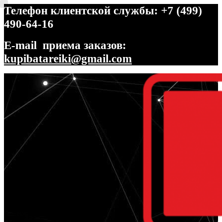
Телефон клиентской службы: +7 (499)
490-64-16
E-mail приема заказов:
kupibatareiki@gmail.com
Перейти
Перейти
к
к
навигации
содержимому