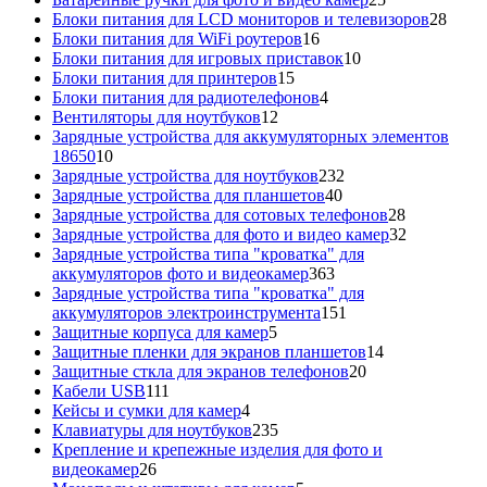
товаров
28
Блоки питания для LCD мониторов и телевизоров
28
16
това
Блоки питания для WiFi роутеров
16
товаров
10
Блоки питания для игровых приставок
10
15
товаров
Блоки питания для принтеров
15
товаров
4
Блоки питания для радиотелефонов
4
12
товара
Вентиляторы для ноутбуков
12
товаров
Зарядные устройства для аккумуляторных элементов
10
18650
10
товаров
232
Зарядные устройства для ноутбуков
232
40
товара
Зарядные устройства для планшетов
40
товаров
28
Зарядные устройства для сотовых телефонов
28
товаров
32
Зарядные устройства для фото и видео камер
32
товара
Зарядные устройства типа "кроватка" для
363
аккумуляторов фото и видеокамер
363
товара
Зарядные устройства типа "кроватка" для
151
аккумуляторов электроинструмента
151
5
товар
Защитные корпуса для камер
5
товаров
14
Защитные пленки для экранов планшетов
14
20
товаров
Защитные сткла для экранов телефонов
20
111
товаров
Кабели USB
111
товаров
4
Кейсы и сумки для камер
4
товара
235
Клавиатуры для ноутбуков
235
товаров
Крепление и крепежные изделия для фото и
26
видеокамер
26