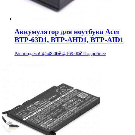
Аккумулятор для ноутбука Acer
BTP-63D1, BTP-AHD1, BTP-AID1
Первоначальная
Текущая
Распродажа!
4,548.00
₽
4,169.00
₽
Подробнее
цена
цена:
составляла
4,169.00₽.
4,548.00₽.