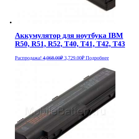
Аккумулятор для ноутбука IBM
R50, R51, R52, T40, T41, T42, T43
Первоначальная
Текущая
Распродажа!
4,068.00
₽
3,729.00
₽
Подробнее
цена
цена:
составляла
3,729.00₽.
4,068.00₽.