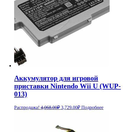
Аккумулятор для игровой
приставки Nintendo Wii U (WUP-
013)
Первоначальная
Текущая
Распродажа!
4,068.00
₽
3,729.00
₽
Подробнее
цена
цена:
составляла
3,729.00₽.
4,068.00₽.