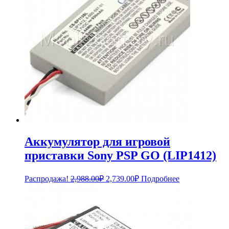
Аккумулятор для игровой
приставки Sony PSP GO (LIP1412)
Первоначальная
Текущая
Распродажа!
2,988.00
₽
2,739.00
₽
Подробнее
цена
цена:
составляла
2,739.00₽.
2,988.00₽.