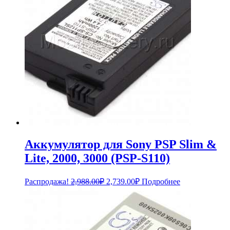
Аккумулятор для Sony PSP Slim &
Lite, 2000, 3000 (PSP-S110)
Первоначальная
Текущая
Распродажа!
2,988.00
₽
2,739.00
₽
Подробнее
цена
цена:
составляла
2,739.00₽.
2,988.00₽.