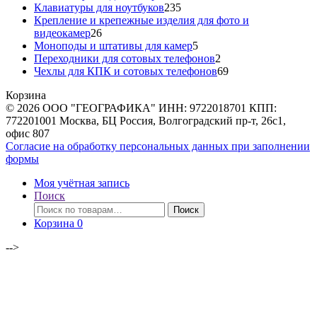
товара
235
Клавиатуры для ноутбуков
235
товаров
Крепление и крепежные изделия для фото и
26
видеокамер
26
товаров
5
Моноподы и штативы для камер
5
товаров
2
Переходники для сотовых телефонов
2
товара
69
Чехлы для КПК и сотовых телефонов
69
товаров
Корзина
© 2026 ООО "ГЕОГРАФИКА" ИНН: 9722018701 КПП:
772201001 Москва, БЦ Россия, Волгоградский пр-т, 26с1,
офис 807
Согласие на обработку персональных данных при заполнении
формы
Моя учётная запись
Поиск
Искать:
Поиск
Корзина
0
-->