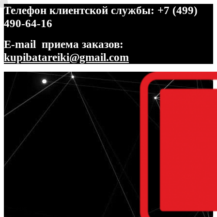
Телефон клиентской службы: +7 (499)
490-64-16
E-mail приема заказов:
kupibatareiki@gmail.com
Перейти
Перейти
к
к
навигации
содержимому