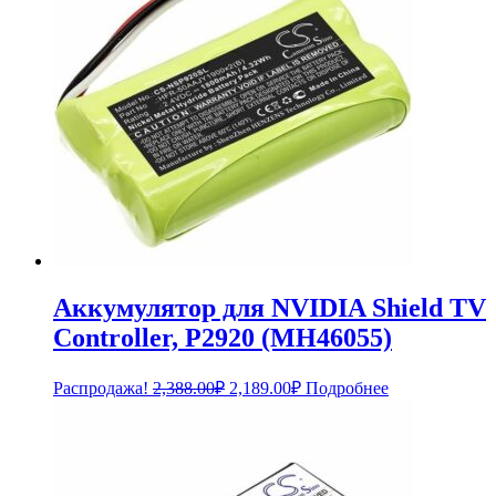
Аккумулятор для NVIDIA Shield TV
Controller, P2920 (MH46055)
Первоначальная
Текущая
Распродажа!
2,388.00
₽
2,189.00
₽
Подробнее
цена
цена:
составляла
2,189.00₽.
2,388.00₽.