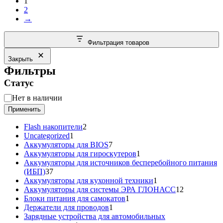
1
популярности
2
→
Фильтрация товаров
Закрыть
Фильтры
Статус
Статус
Нет в наличии
Применить
2
Flash накопители
2
1
товара
Uncategorized
1
товар
7
Аккумуляторы для BIOS
7
товаров
1
Аккумуляторы для гироскутеров
1
товар
Аккумуляторы для источников бесперебойного питания
37
(ИБП)
37
товаров
1
Аккумуляторы для кухонной техники
1
товар
12
Аккумуляторы для системы ЭРА ГЛОНАСС
12
1
товаров
Блоки питания для самокатов
1
1
товар
Держатели для проводов
1
товар
Зарядные устройства для автомобильных