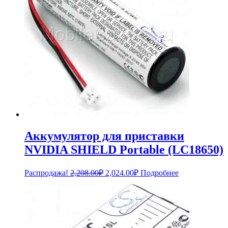
Аккумулятор для приставки
NVIDIA SHIELD Portable (LC18650)
Первоначальная
Текущая
Распродажа!
2,208.00
₽
2,024.00
₽
Подробнее
цена
цена:
составляла
2,024.00₽.
2,208.00₽.