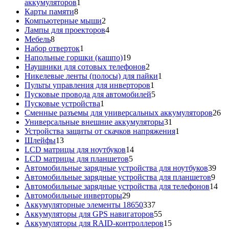
1
аккумуляторов
1
8
товар
Карты памяти
8
товаров
2
Компьютерные мыши
2
товара
4
Лампы для проекторов
4
8
товара
Мебель
8
товаров
1
Набор отверток
1
товар
19
Напольные горшки (кашпо)
19
товаров
2
Наушники для сотовых телефонов
2
товара
1
Никелевые ленты (полосы) для пайки
1
1
товар
Пульты управления для инверторов
1
товар
5
Пусковые провода для автомобилей
5
1
товаров
Пусковые устройства
1
товар
26
Сменные разъемы для универсальных аккумуляторов
26
31
то
Универсальные внешние аккумуляторы
31
товар
1
Устройства защиты от скачков напряжения
1
13
товар
Шлейфы
13
товаров
14
LCD матрицы для ноутбуков
14
5
товаров
LCD матрицы для планшетов
5
товаров
39
Автомобильные зарядные устройства для ноутбуков
39
9
тов
Автомобильные зарядные устройства для планшетов
9
тов
14
Автомобильные зарядные устройства для телефонов
14
29
то
Автомобильные инверторы
29
товаров
337
Аккумуляторные элементы 18650
337
товаров
55
Аккумуляторы для GPS навигаторов
55
товаров
15
Аккумуляторы для RAID-контроллеров
15