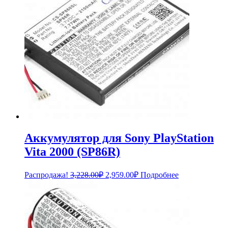
Аккумулятор для Sony PlayStation
Vita 2000 (SP86R)
Первоначальная
Текущая
Распродажа!
3,228.00
₽
2,959.00
₽
Подробнее
цена
цена:
составляла
2,959.00₽.
3,228.00₽.