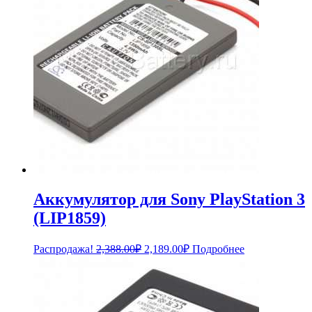
Аккумулятор для Sony PlayStation 3
(LIP1859)
Первоначальная
Текущая
Распродажа!
2,388.00
₽
2,189.00
₽
Подробнее
цена
цена:
составляла
2,189.00₽.
2,388.00₽.