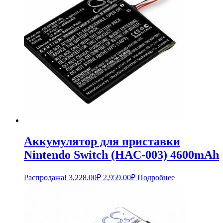
Аккумулятор для приставки
Nintendo Switch (HAC-003) 4600mAh
Первоначальная
Текущая
Распродажа!
3,228.00
₽
2,959.00
₽
Подробнее
цена
цена:
составляла
2,959.00₽.
3,228.00₽.