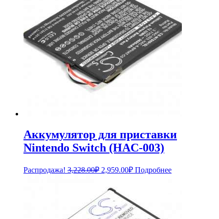
Аккумулятор для приставки
Nintendo Switch (HAC-003)
Первоначальная
Текущая
Распродажа!
3,228.00
₽
2,959.00
₽
Подробнее
цена
цена:
составляла
2,959.00₽.
3,228.00₽.