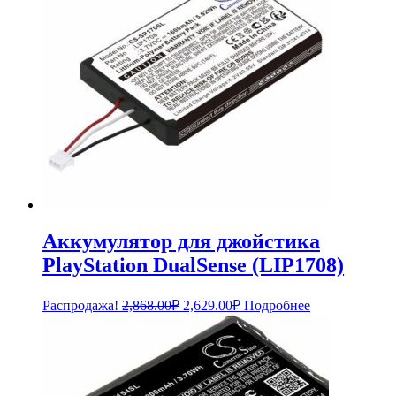
Аккумулятор для джойстика
PlayStation DualSense (LIP1708)
Первоначальная
Текущая
Распродажа!
2,868.00
₽
2,629.00
₽
Подробнее
цена
цена:
составляла
2,629.00₽.
2,868.00₽.