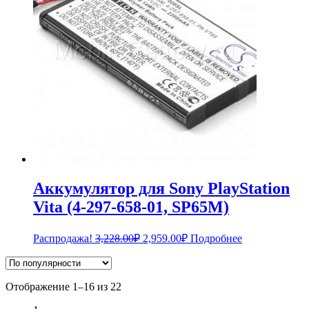
Аккумулятор для Sony PlayStation
Vita (4-297-658-01, SP65M)
Первоначальная
Текущая
Распродажа!
3,228.00
₽
2,959.00
₽
Подробнее
цена
цена:
составляла
2,959.00₽.
3,228.00₽.
Сортировка:
Отображение 1–16 из 22
по