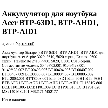
Аккумулятор для ноутбука
Acer BTP-63D1, BTP-AHD1,
BTP-AID1
Первоначальная
Текущая
4,548.00
₽
4,169.00
₽
цена
цена:
составляла
Аккумулятор (батарея) BTP-63D1, BTP-AHD1, BTP-AID1 для
4,169.00₽.
ноутбука Acer Aspire 3020, 3610, 5020 серии, Extensa 2600
4,548.00₽.
серии, TravelMate 2410, 4400, 5020, C300, C310 серии.
Совместимые модели: 60.49Y02.001 91.49Y28.001
91.49Y28.002 BT.00403.005 BT.00404.005 BT.00407.002
BT.00407.009 BT.00803.007 BT.00804.007 BT.00805.002
BT.T2803.001 BT.T8603.001 BTP-63D1 BTP-96H1 BTP-98H1
BTP-AFD1 BTP-AGD1 BTP-AHD1 BTP-AID1 CL1631G.806
LC.BTP01.005 LC.BTP01.009 LC.BTP01.018 LC.BTP01.020
MS2140 MS2161 MS2171 MS2177
Нет в наличии