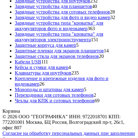
товаров
232
Зарядные устройства для ноутбуков
232
40
товара
Зарядные устройства для планшетов
40
товаров
28
Зарядные устройства для сотовых телефонов
28
товаров
32
Зарядные устройства для фото и видео камер
32
товара
Зарядные устройства типа "кроватка" для
363
аккумуляторов фото и видеокамер
363
товара
Зарядные устройства типа "кроватка" для
151
аккумуляторов электроинструмента
151
5
товар
Защитные корпуса для камер
5
товаров
14
Защитные пленки для экранов планшетов
14
20
товаров
Защитные сткла для экранов телефонов
20
111
товаров
Кабели USB
111
товаров
4
Кейсы и сумки для камер
4
товара
235
Клавиатуры для ноутбуков
235
товаров
Крепление и крепежные изделия для фото и
26
видеокамер
26
товаров
5
Моноподы и штативы для камер
5
товаров
2
Переходники для сотовых телефонов
2
товара
69
Чехлы для КПК и сотовых телефонов
69
товаров
Корзина
© 2026 ООО "ГЕОГРАФИКА" ИНН: 9722018701 КПП:
772201001 Москва, БЦ Россия, Волгоградский пр-т, 26с1,
офис 807
Согласие на обработку персональных данных при заполнении