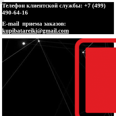
Телефон клиентской службы: +7 (499)
490-64-16
E-mail приема заказов:
kupibatareiki@gmail.com
Перейти
Перейти
к
к
навигации
содержимому