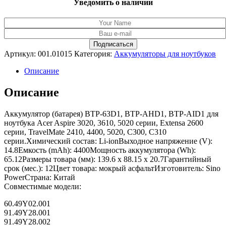
Уведомить о наличии
Артикул:
001.01015
Категория:
Аккумуляторы для ноутбуков
Описание
Описание
Аккумулятор (батарея) BTP-63D1, BTP-AHD1, BTP-AID1 для
ноутбука Acer Aspire 3020, 3610, 5020 серии, Extensa 2600
серии, TravelMate 2410, 4400, 5020, C300, C310
серии.Химический состав: Li-ionВыходное напряжение (V):
14.8Емкость (mAh): 4400Мощность аккумулятора (Wh):
65.12Размеры товара (мм): 139.6 x 88.15 x 20.7Гарантийный
срок (мес.): 12Цвет товара: мокрый асфальтИзготовитель: Sino
PowerСтрана: Китай
Совместимые модели:
60.49Y02.001
91.49Y28.001
91.49Y28.002