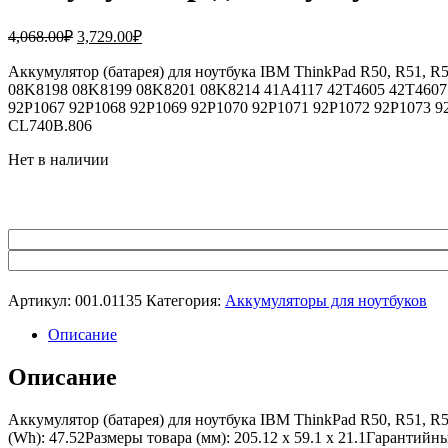
Первоначальная
Текущая
4,068.00
₽
3,729.00
₽
цена
цена:
составляла
Аккумулятор (батарея) для ноутбука IBM ThinkPad R50, R51,
3,729.00₽.
08K8198 08K8199 08K8201 08K8214 41A4117 42T4605 42T4607 
4,068.00₽.
92P1067 92P1068 92P1069 92P1070 92P1071 92P1072 92P1073 9
CL740B.806
Нет в наличии
Артикул:
001.01135
Категория:
Аккумуляторы для ноутбуков
Описание
Описание
Аккумулятор (батарея) для ноутбука IBM ThinkPad R50, R51, R
(Wh): 47.52Размеры товара (мм): 205.12 x 59.1 x 21.1Гарантийн