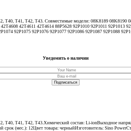
 R52, T40, T41, T42, T43. Совместимые модели: 08K8189 08K81
42T4608 42T4611 42T4614 88P5628 92P1010 92P1011 92P1013 92
2P1074 92P1075 92P1076 92P1077 92P1086 92P1087 92P1088 92P1
Уведомить о наличии
52, T40, T41, T42, T43.Химический состав: Li-ionВыходное напр
ый срок (мес.): 12Цвет товара: черныйИзготовитель: Sino PowerС