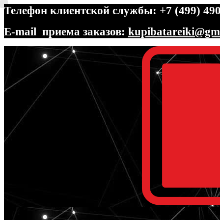
Телефон клиентской службы: +7 (499) 490
E-mail приема заказов:
kupibatareiki@gm
Перейти
Перейти
к
к
навигации
содержимому