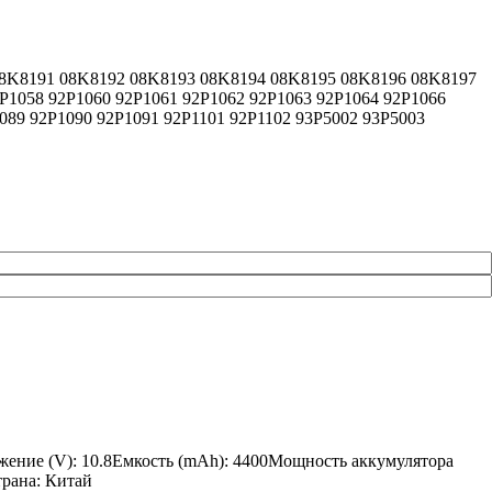
90 08K8191 08K8192 08K8193 08K8194 08K8195 08K8196 08K8197
P1058 92P1060 92P1061 92P1062 92P1063 92P1064 92P1066
089 92P1090 92P1091 92P1101 92P1102 93P5002 93P5003
яжение (V): 10.8Емкость (mAh): 4400Мощность аккумулятора
трана: Китай