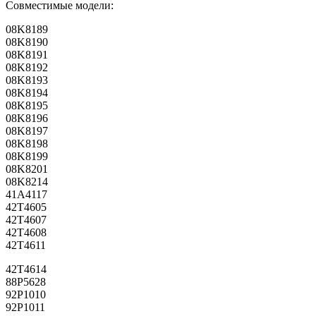
Совместимые модели:
08K8189
08K8190
08K8191
08K8192
08K8193
08K8194
08K8195
08K8196
08K8197
08K8198
08K8199
08K8201
08K8214
41A4117
42T4605
42T4607
42T4608
42T4611
42T4614
88P5628
92P1010
92P1011