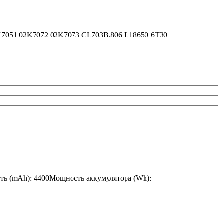
2K7051 02K7072 02K7073 CL703B.806 L18650-6T30
сть (mAh): 4400Мощность аккумулятора (Wh):