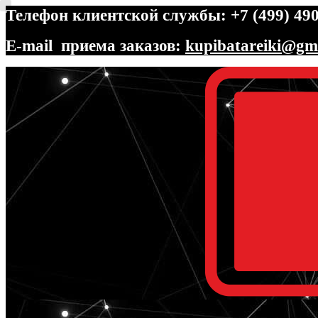
Телефон клиентской службы: +7 (499) 490
E-mail приема заказов:
kupibatareiki@gm
Перейти
Перейти
к
к
навигации
содержимому