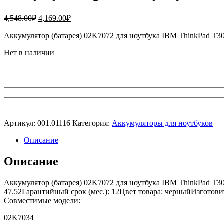
Первоначальная
Текущая
4,548.00
₽
4,169.00
₽
цена
цена:
составляла
Аккумулятор (батарея) 02K7072 для ноутбука IBM ThinkPad 
4,169.00₽.
4,548.00₽.
Нет в наличии
Артикул:
001.01116
Категория:
Аккумуляторы для ноутбуков
Описание
Описание
Аккумулятор (батарея) 02K7072 для ноутбука IBM ThinkPad T3
47.52Гарантийный срок (мес.): 12Цвет товара: черныйИзготови
Совместимые модели:
02K7034