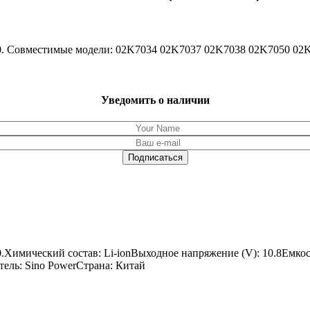
T30. Совместимые модели: 02K7034 02K7037 02K7038 02K7050 0
Уведомить о наличии
0.Химический состав: Li-ionВыходное напряжение (V): 10.8Емко
тель: Sino PowerСтрана: Китай