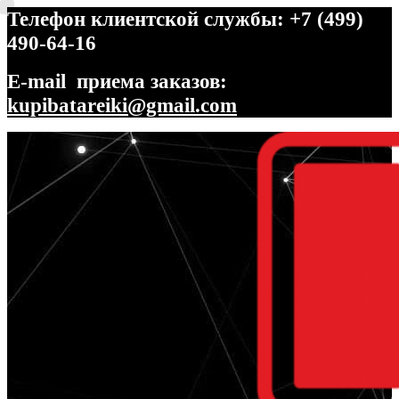
Телефон клиентской службы: +7 (499)
490-64-16
E-mail приема заказов:
kupibatareiki@gmail.com
Перейти
Перейти
к
к
навигации
содержимому