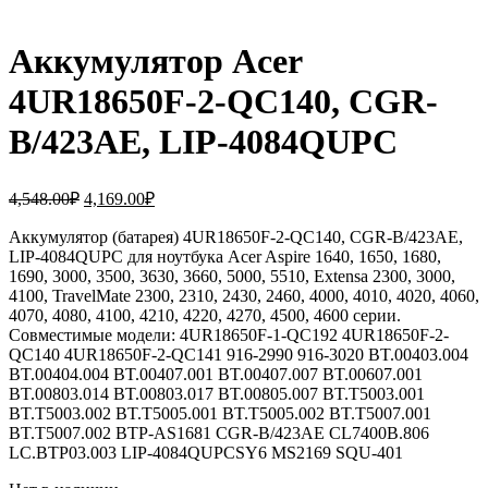
Аккумулятор Acer
4UR18650F-2-QC140, CGR-
B/423AE, LIP-4084QUPC
Первоначальная
Текущая
4,548.00
₽
4,169.00
₽
цена
цена:
составляла
Аккумулятор (батарея) 4UR18650F-2-QC140, CGR-B/423AE,
4,169.00₽.
LIP-4084QUPC для ноутбука Acer Aspire 1640, 1650, 1680,
4,548.00₽.
1690, 3000, 3500, 3630, 3660, 5000, 5510, Extensa 2300, 3000,
4100, TravelMate 2300, 2310, 2430, 2460, 4000, 4010, 4020, 4060,
4070, 4080, 4100, 4210, 4220, 4270, 4500, 4600 серии.
Совместимые модели: 4UR18650F-1-QC192 4UR18650F-2-
QC140 4UR18650F-2-QC141 916-2990 916-3020 BT.00403.004
BT.00404.004 BT.00407.001 BT.00407.007 BT.00607.001
BT.00803.014 BT.00803.017 BT.00805.007 BT.T5003.001
BT.T5003.002 BT.T5005.001 BT.T5005.002 BT.T5007.001
BT.T5007.002 BTP-AS1681 CGR-B/423AE CL7400B.806
LC.BTP03.003 LIP-4084QUPCSY6 MS2169 SQU-401