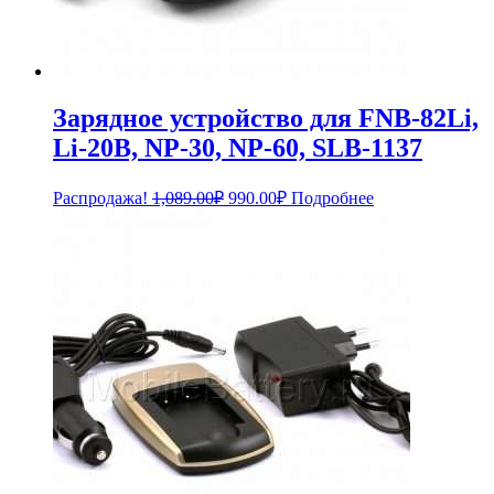
Зарядное устройство для FNB-82Li,
Li-20B, NP-30, NP-60, SLB-1137
Первоначальная
Текущая
Распродажа!
1,089.00
₽
990.00
₽
Подробнее
цена
цена:
составляла
990.00₽.
1,089.00₽.