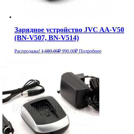
Зарядное устройство JVC AA-V50
(BN-V507, BN-V514)
Первоначальная
Текущая
Распродажа!
1,089.00
₽
990.00
₽
Подробнее
цена
цена:
составляла
990.00₽.
1,089.00₽.