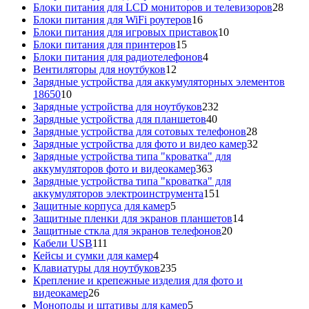
товаров
28
Блоки питания для LCD мониторов и телевизоров
28
16
това
Блоки питания для WiFi роутеров
16
товаров
10
Блоки питания для игровых приставок
10
15
товаров
Блоки питания для принтеров
15
товаров
4
Блоки питания для радиотелефонов
4
12
товара
Вентиляторы для ноутбуков
12
товаров
Зарядные устройства для аккумуляторных элементов
10
18650
10
товаров
232
Зарядные устройства для ноутбуков
232
40
товара
Зарядные устройства для планшетов
40
товаров
28
Зарядные устройства для сотовых телефонов
28
товаров
32
Зарядные устройства для фото и видео камер
32
товара
Зарядные устройства типа "кроватка" для
363
аккумуляторов фото и видеокамер
363
товара
Зарядные устройства типа "кроватка" для
151
аккумуляторов электроинструмента
151
5
товар
Защитные корпуса для камер
5
товаров
14
Защитные пленки для экранов планшетов
14
20
товаров
Защитные сткла для экранов телефонов
20
111
товаров
Кабели USB
111
товаров
4
Кейсы и сумки для камер
4
товара
235
Клавиатуры для ноутбуков
235
товаров
Крепление и крепежные изделия для фото и
26
видеокамер
26
товаров
5
Моноподы и штативы для камер
5