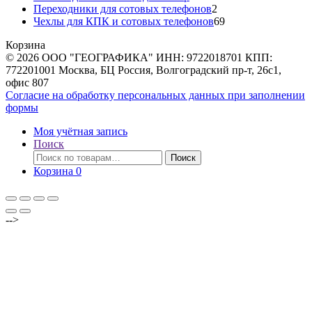
товаров
2
Переходники для сотовых телефонов
2
товара
69
Чехлы для КПК и сотовых телефонов
69
товаров
Корзина
© 2026 ООО "ГЕОГРАФИКА" ИНН: 9722018701 КПП:
772201001 Москва, БЦ Россия, Волгоградский пр-т, 26с1,
офис 807
Согласие на обработку персональных данных при заполнении
формы
Моя учётная запись
Поиск
Искать:
Поиск
Корзина
0
-->