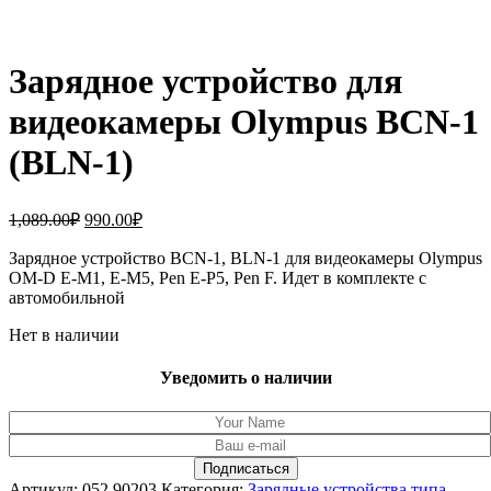
Зарядное устройство для
видеокамеры Olympus BCN-1
(BLN-1)
Первоначальная
Текущая
1,089.00
₽
990.00
₽
цена
цена:
составляла
Зарядное устройство BCN-1, BLN-1 для видеокамеры Olympus
990.00₽.
OM-D E-M1, E-M5, Pen E-P5, Pen F. Идет в комплекте с
1,089.00₽.
автомобильной
Нет в наличии
Уведомить о наличии
Артикул:
052.90203
Категория:
Зарядные устройства типа