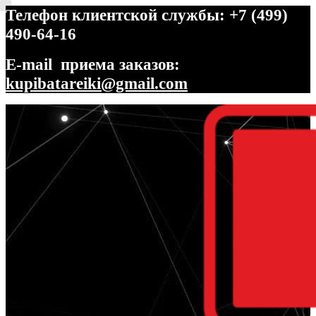
Телефон клиентской службы: +7 (499)
490-64-16
E-mail приема заказов:
kupibatareiki@gmail.com
Перейти
Перейти
к
к
навигации
содержимому