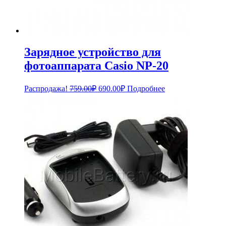
Зарядное устройство для
фотоаппарата Casio NP-20
Первоначальная
Текущая
Распродажа!
759.00
₽
690.00
₽
Подробнее
цена
цена:
составляла
690.00₽.
759.00₽.