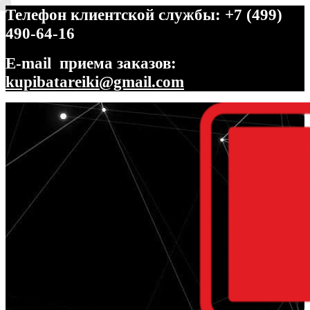
Телефон клиентской службы: +7 (499)
490-64-16
E-mail приема заказов:
kupibatareiki@gmail.com
Перейти
Перейти
к
к
навигации
содержимому