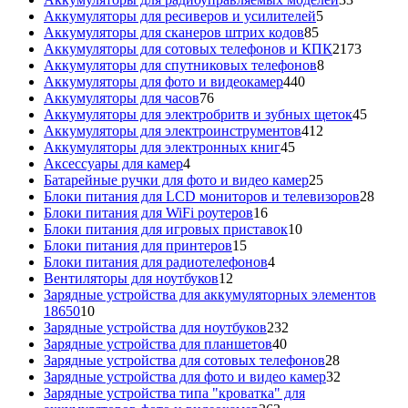
5
товара
Аккумуляторы для ресиверов и усилителей
5
85
товаров
Аккумуляторы для сканеров штрих кодов
85
товаров
2173
Аккумуляторы для сотовых телефонов и КПК
2173
8
товара
Аккумуляторы для спутниковых телефонов
8
440
товаров
Аккумуляторы для фото и видеокамер
440
76
товаров
Аккумуляторы для часов
76
товаров
45
Аккумуляторы для электробритв и зубных щеток
45
412
товар
Аккумуляторы для электроинструментов
412
45
товаров
Аккумуляторы для электронных книг
45
4
товаров
Аксессуары для камер
4
товара
25
Батарейные ручки для фото и видео камер
25
товаров
28
Блоки питания для LCD мониторов и телевизоров
28
16
това
Блоки питания для WiFi роутеров
16
товаров
10
Блоки питания для игровых приставок
10
15
товаров
Блоки питания для принтеров
15
товаров
4
Блоки питания для радиотелефонов
4
12
товара
Вентиляторы для ноутбуков
12
товаров
Зарядные устройства для аккумуляторных элементов
10
18650
10
товаров
232
Зарядные устройства для ноутбуков
232
40
товара
Зарядные устройства для планшетов
40
товаров
28
Зарядные устройства для сотовых телефонов
28
товаров
32
Зарядные устройства для фото и видео камер
32
товара
Зарядные устройства типа "кроватка" для