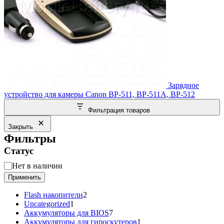
Зарядное
устройство для камеры Canon BP-511, BP-511A, BP-512
Фильтрация товаров
Закрыть
Фильтры
Статус
Статус
Нет в наличии
Применить
2
Flash накопители
2
1
товара
Uncategorized
1
товар
7
Аккумуляторы для BIOS
7
товаров
1
Аккумуляторы для гироскутеров
1