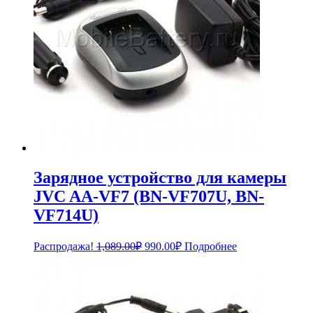
Зарядное устройство для камеры
JVC AA-VF7 (BN-VF707U, BN-
VF714U)
Первоначальная
Текущая
Распродажа!
1,089.00
₽
990.00
₽
Подробнее
цена
цена:
составляла
990.00₽.
1,089.00₽.