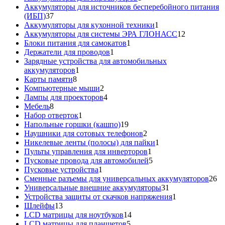
товар
Аккумуляторы для источников бесперебойного питания
37
(ИБП)
37
товаров
1
Аккумуляторы для кухонной техники
1
товар
12
Аккумуляторы для системы ЭРА ГЛОНАСС
12
1
товаров
Блоки питания для самокатов
1
1
товар
Держатели для проводов
1
товар
Зарядные устройства для автомобильных
1
аккумуляторов
1
8
товар
Карты памяти
8
товаров
2
Компьютерные мыши
2
товара
4
Лампы для проекторов
4
8
товара
Мебель
8
товаров
1
Набор отверток
1
товар
19
Напольные горшки (кашпо)
19
товаров
2
Наушники для сотовых телефонов
2
товара
1
Никелевые ленты (полосы) для пайки
1
1
товар
Пульты управления для инверторов
1
товар
5
Пусковые провода для автомобилей
5
1
товаров
Пусковые устройства
1
товар
26
Сменные разъемы для универсальных аккумуляторов
26
31
то
Универсальные внешние аккумуляторы
31
товар
1
Устройства защиты от скачков напряжения
1
13
товар
Шлейфы
13
товаров
14
LCD матрицы для ноутбуков
14
5
товаров
LCD матрицы для планшетов
5