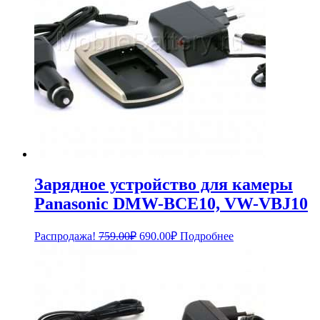
Зарядное устройство для камеры
Panasonic DMW-BCE10, VW-VBJ10
Первоначальная
Текущая
Распродажа!
759.00
₽
690.00
₽
Подробнее
цена
цена:
составляла
690.00₽.
759.00₽.