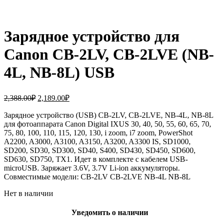
Зарядное устройство для
Canon CB-2LV, CB-2LVE (NB-
4L, NB-8L) USB
Первоначальная
Текущая
2,388.00
₽
2,189.00
₽
цена
цена:
составляла
Зарядное устройство (USB) CB-2LV, CB-2LVE, NB-4L, NB-8L
2,189.00₽.
для фотоаппарата Canon Digital IXUS 30, 40, 50, 55, 60, 65, 70,
2,388.00₽.
75, 80, 100, 110, 115, 120, 130, i zoom, i7 zoom, PowerShot
A2200, A3000, A3100, A3150, A3200, A3300 IS, SD1000,
SD200, SD30, SD300, SD40, S400, SD430, SD450, SD600,
SD630, SD750, TX1. Идет в комплекте с кабелем USB-
microUSB. Заряжает 3.6V, 3.7V Li-ion аккумуляторы.
Совместимые модели: CB-2LV CB-2LVE NB-4L NB-8L
Нет в наличии
Уведомить о наличии