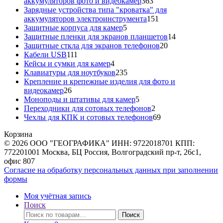
363
аккумуляторов фото и видеокамер
363
товара
Зарядные устройства типа "кроватка" для
151
аккумуляторов электроинструмента
151
5
товар
Защитные корпуса для камер
5
товаров
14
Защитные пленки для экранов планшетов
14
20
товаров
Защитные сткла для экранов телефонов
20
111
товаров
Кабели USB
111
товаров
4
Кейсы и сумки для камер
4
товара
235
Клавиатуры для ноутбуков
235
товаров
Крепление и крепежные изделия для фото и
26
видеокамер
26
товаров
5
Моноподы и штативы для камер
5
товаров
2
Переходники для сотовых телефонов
2
товара
69
Чехлы для КПК и сотовых телефонов
69
товаров
Корзина
© 2026 ООО "ГЕОГРАФИКА" ИНН: 9722018701 КПП:
772201001 Москва, БЦ Россия, Волгоградский пр-т, 26с1,
офис 807
Согласие на обработку персональных данных при заполнении
формы
Моя учётная запись
Поиск
Искать:
Поиск