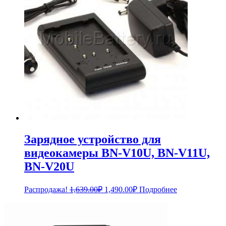
Зарядное устройство для
видеокамеры BN-V10U, BN-V11U,
BN-V20U
Первоначальная
Текущая
Распродажа!
1,639.00
₽
1,490.00
₽
Подробнее
цена
цена:
составляла
1,490.00₽.
1,639.00₽.