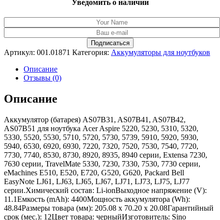
Уведомить о наличии
Артикул:
001.01871
Категория:
Аккумуляторы для ноутбуков
Описание
Отзывы (0)
Описание
Аккумулятор (батарея) AS07B31, AS07B41, AS07B42,
AS07B51 для ноутбука Acer Aspire 5220, 5230, 5310, 5320,
5330, 5520, 5530, 5710, 5720, 5730, 5739, 5910, 5920, 5930,
5940, 6530, 6920, 6930, 7220, 7320, 7520, 7530, 7540, 7720,
7730, 7740, 8530, 8730, 8920, 8935, 8940 серии, Extensa 7230,
7630 серии, TravelMate 5330, 7230, 7330, 7530, 7730 серии,
eMachines E510, E520, E720, G520, G620, Packard Bell
EasyNote LJ61, LJ63, LJ65, LJ67, LJ71, LJ73, LJ75, LJ77
серии.Химический состав: Li-ionВыходное напряжение (V):
11.1Емкость (mAh): 4400Мощность аккумулятора (Wh):
48.84Размеры товара (мм): 205.08 x 70.20 x 20.08Гарантийный
срок (мес.): 12Цвет товара: черныйИзготовитель: Sino