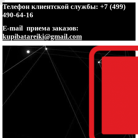
Телефон клиентской службы: +7 (499)
490-64-16
E-mail приема заказов:
kupibatareiki@gmail.com
Перейти
Перейти
к
к
навигации
содержимому