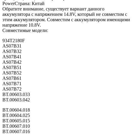
PowerСтрана: Китай
Обратите внимание, существует вариант данного
аккумулятора с напряжением 14.8V, который не совместим с
этим аккумулятором. Совместим с аккумулятором имеющими
напряжение 10.8V.
Совместимые модели:
934T2180F
AS07B31
AS07B32
AS07B41
AS07B42
AS07B51
AS07B52
AS07B61
AS07B71
AS07B72
BT.00603.033
BT.00603.042
BT.00604.018
BT.00604.025
BT.00605.015
BT.00607.010
BT.00607.016