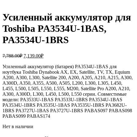
Усиленный аккумулятор для
Toshiba PA3534U-1BAS,
PA3534U-1BRS
Первоначальная
Текущая
7,788.00
₽
7,139.00
₽
цена
цена:
составляла
Усиленный аккумулятор (батарея) PA3534U-1BAS для
7,139.00₽.
ноутбука Toshiba Dynabook AX, EX, Satellite, TV, TX, Equium
7,788.00₽.
A200, A300, L300, Satellite 200, A200, A205, A210, A215, A300,
A300D, A350, A355, A500, A505, L200, L300, L305, L450,
L455, L500, L505, L550, L555, M200, Satellite Pro A200, A210,
A300, A300D, L300, L450, L500, L550 серии. Совместимые
модели: PA3533U-1BAS PA3533U-1BRS PA3534U-1BAS
PA3534U-1BRS PA3535U-1BAS PA3535U-1BRS PA3682U-
1BRS PA3727U-1BAS PA3727U-1BRS PABAS097 PABAS098
PABAS099 PABAS174
Нет в наличии