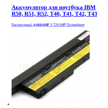
Аккумулятор для ноутбука IBM
R50, R51, R52, T40, T41, T42, T43
Первоначальная
Текущая
Распродажа!
4,068.00
₽
3,729.00
₽
Подробнее
цена
цена:
составляла
3,729.00₽.
4,068.00₽.