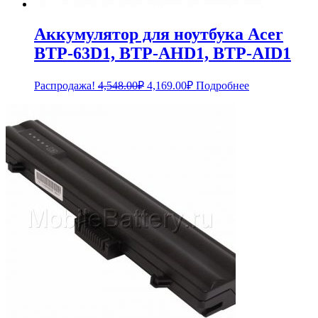
Аккумулятор для ноутбука Acer
BTP-63D1, BTP-AHD1, BTP-AID1
Первоначальная
Текущая
Распродажа!
4,548.00
₽
4,169.00
₽
Подробнее
цена
цена:
составляла
4,169.00₽.
4,548.00₽.