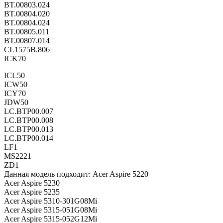
BT.00803.024
BT.00804.020
BT.00804.024
BT.00805.011
BT.00807.014
CL1575B.806
ICK70
ICL50
ICW50
ICY70
JDW50
LC.BTP00.007
LC.BTP00.008
LC.BTP00.013
LC.BTP00.014
LF1
MS2221
ZD1
Данная модель подходит: Acer Aspire 5220
Acer Aspire 5230
Acer Aspire 5235
Acer Aspire 5310-301G08Mi
Acer Aspire 5315-051G08Mi
Acer Aspire 5315-052G12Mi