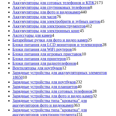
товаров
2173
Аккумуляторы для сотовых телефонов и КПК
2173
8
товара
Аккумуляторы для спутниковых телефонов
8
440
товаров
Аккумуляторы для фото и видеокамер
440
76
товаров
Аккумуляторы для часов
76
товаров
45
Аккумуляторы для электробритв и зубных щеток
45
412
товар
Аккумуляторы для электроинструментов
412
45
товаров
Аккумуляторы для электронных книг
45
4
товаров
Аксессуары для камер
4
товара
25
Батарейные ручки для фото и видео камер
25
товаров
28
Блоки питания для LCD мониторов и телевизоров
28
16
това
Блоки питания для WiFi роутеров
16
товаров
10
Блоки питания для игровых приставок
10
15
товаров
Блоки питания для принтеров
15
товаров
4
Блоки питания для радиотелефонов
4
12
товара
Вентиляторы для ноутбуков
12
товаров
Зарядные устройства для аккумуляторных элементов
10
18650
10
товаров
232
Зарядные устройства для ноутбуков
232
40
товара
Зарядные устройства для планшетов
40
товаров
28
Зарядные устройства для сотовых телефонов
28
товаров
32
Зарядные устройства для фото и видео камер
32
товара
Зарядные устройства типа "кроватка" для
363
аккумуляторов фото и видеокамер
363
товара
Зарядные устройства типа "кроватка" для
151
аккумуляторов электроинструмента
151