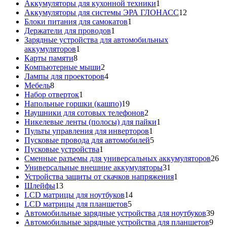
товаров
1
Аккумуляторы для кухонной техники
1
товар
12
Аккумуляторы для системы ЭРА ГЛОНАСС
12
1
товаров
Блоки питания для самокатов
1
1
товар
Держатели для проводов
1
товар
Зарядные устройства для автомобильных
1
аккумуляторов
1
8
товар
Карты памяти
8
товаров
2
Компьютерные мыши
2
товара
4
Лампы для проекторов
4
8
товара
Мебель
8
товаров
1
Набор отверток
1
товар
19
Напольные горшки (кашпо)
19
товаров
2
Наушники для сотовых телефонов
2
товара
1
Никелевые ленты (полосы) для пайки
1
1
товар
Пульты управления для инверторов
1
товар
5
Пусковые провода для автомобилей
5
1
товаров
Пусковые устройства
1
товар
26
Сменные разъемы для универсальных аккумуляторов
26
31
то
Универсальные внешние аккумуляторы
31
товар
1
Устройства защиты от скачков напряжения
1
13
товар
Шлейфы
13
товаров
14
LCD матрицы для ноутбуков
14
5
товаров
LCD матрицы для планшетов
5
товаров
39
Автомобильные зарядные устройства для ноутбуков
39
9
тов
Автомобильные зарядные устройства для планшетов
9