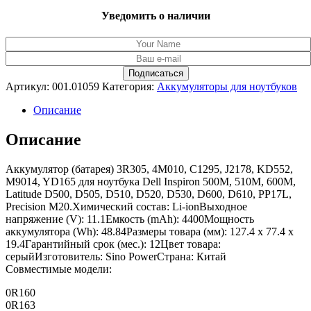
Уведомить о наличии
Артикул:
001.01059
Категория:
Аккумуляторы для ноутбуков
Описание
Описание
Аккумулятор (батарея) 3R305, 4M010, C1295, J2178, KD552,
M9014, YD165 для ноутбука Dell Inspiron 500M, 510M, 600M,
Latitude D500, D505, D510, D520, D530, D600, D610, PP17L,
Precision M20.Химический состав: Li-ionВыходное
напряжение (V): 11.1Емкость (mAh): 4400Мощность
аккумулятора (Wh): 48.84Размеры товара (мм): 127.4 x 77.4 x
19.4Гарантийный срок (мес.): 12Цвет товара:
серыйИзготовитель: Sino PowerСтрана: Китай
Совместимые модели:
0R160
0R163