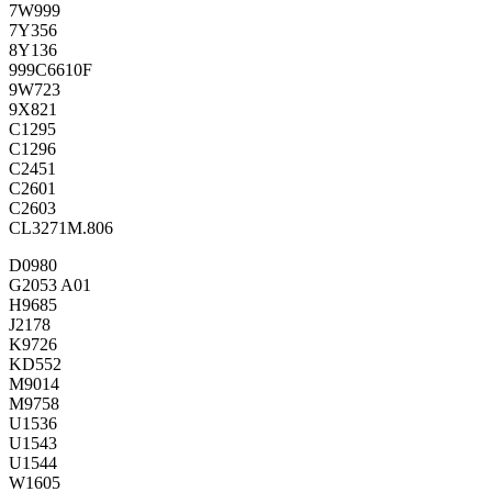
7W999
7Y356
8Y136
999C6610F
9W723
9X821
C1295
C1296
C2451
C2601
C2603
CL3271M.806
D0980
G2053 A01
H9685
J2178
K9726
KD552
M9014
M9758
U1536
U1543
U1544
W1605