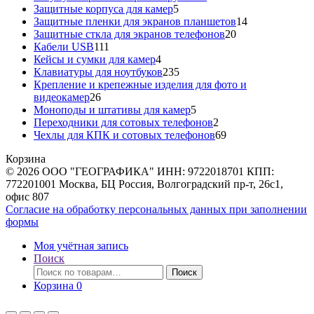
5
товар
Защитные корпуса для камер
5
товаров
14
Защитные пленки для экранов планшетов
14
20
товаров
Защитные сткла для экранов телефонов
20
111
товаров
Кабели USB
111
товаров
4
Кейсы и сумки для камер
4
товара
235
Клавиатуры для ноутбуков
235
товаров
Крепление и крепежные изделия для фото и
26
видеокамер
26
товаров
5
Моноподы и штативы для камер
5
товаров
2
Переходники для сотовых телефонов
2
товара
69
Чехлы для КПК и сотовых телефонов
69
товаров
Корзина
© 2026 ООО "ГЕОГРАФИКА" ИНН: 9722018701 КПП:
772201001 Москва, БЦ Россия, Волгоградский пр-т, 26с1,
офис 807
Согласие на обработку персональных данных при заполнении
формы
Моя учётная запись
Поиск
Искать:
Поиск
Корзина
0