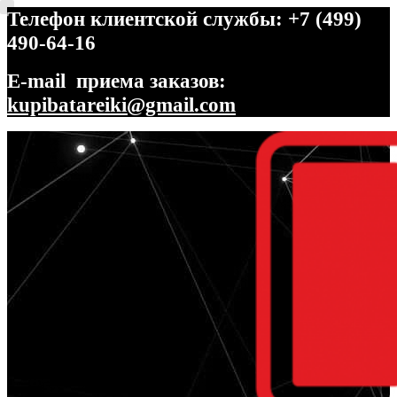
Телефон клиентской службы: +7 (499)
490-64-16
E-mail приема заказов:
kupibatareiki@gmail.com
Перейти
Перейти
к
к
навигации
содержимому