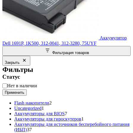
Аккумулятор
Dell 1691P, 1K500, 312-0041, 312-3280, 75UYF
Фильтрация товаров
Закрыть
Фильтры
Статус
Статус
Нет в наличии
Применить
2
Flash накопители
2
1
товара
Uncategorized
1
товар
7
Аккумуляторы для BIOS
7
товаров
1
Аккумуляторы для гироскутеров
1
товар
Аккумуляторы для источников бесперебойного питания
37
(ИБП)
37