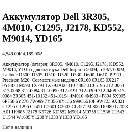
Аккумулятор Dell 3R305,
4M010, C1295, J2178, KD552,
M9014, YD165
Первоначальная
Текущая
4,548.00
₽
4,169.00
₽
цена
цена:
составляла
Аккумулятор (батарея) 3R305, 4M010, C1295, J2178, KD552,
4,169.00₽.
M9014, YD165 для ноутбука Dell Inspiron 500M, 510M, 600M,
4,548.00₽.
Latitude D500, D505, D510, D520, D530, D600, D610, PP17L,
Precision M20. Совместимые модели: 0R160 0R163 0X217
0Y887 1M590 1X793 1X793A00 310-4482 310-5195 312-0063
312-0068 312-0084 312-0090 312-0191 312-0309 312-0408 315-
0084 3R305 451-10132 451-10194 4M010 4M983 4P894 5X905
6P758 6Y270 7W999 7Y356 8Y136 999C6610F 9W723 9X821
C1295 C1296 C2451 C2601 C2603 CL3271M.806 D0980 G2053
A01 H9685 J2178 K9726 KD552 M9014 M9758 U1536 U1543
U1544 W1605 Y1238 Y1333 Y1338 YD165
Нет в наличии