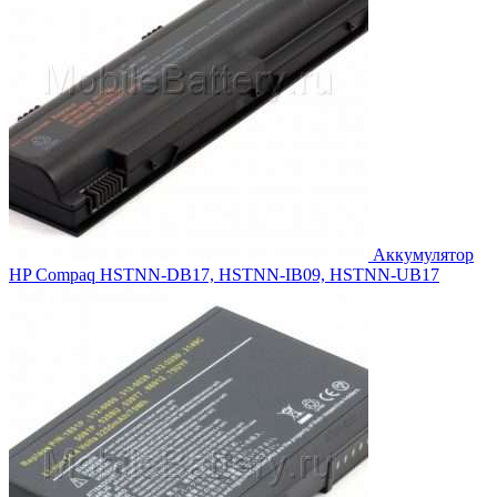
Аккумулятор
HP Compaq HSTNN-DB17, HSTNN-IB09, HSTNN-UB17