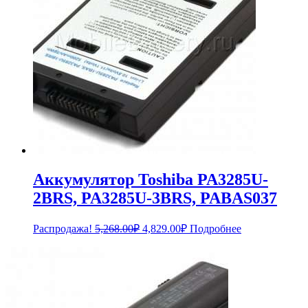
Аккумулятор Toshiba PA3285U-
2BRS, PA3285U-3BRS, PABAS037
Первоначальная
Текущая
Распродажа!
5,268.00
₽
4,829.00
₽
Подробнее
цена
цена:
составляла
4,829.00₽.
5,268.00₽.