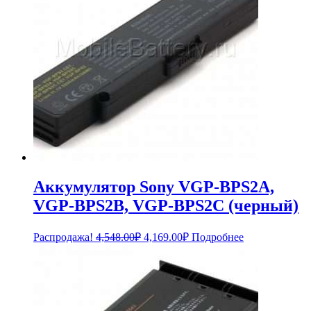
Аккумулятор Sony VGP-BPS2A,
VGP-BPS2B, VGP-BPS2C (черный)
Первоначальная
Текущая
Распродажа!
4,548.00
₽
4,169.00
₽
Подробнее
цена
цена:
составляла
4,169.00₽.
4,548.00₽.