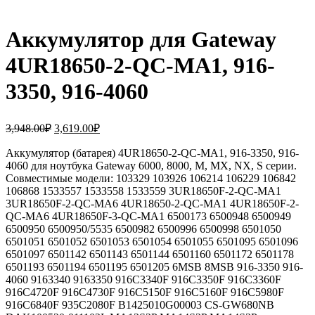
Аккумулятор для Gateway
4UR18650-2-QC-MA1, 916-
3350, 916-4060
Первоначальная
Текущая
3,948.00
₽
3,619.00
₽
цена
цена:
составляла
Аккумулятор (батарея) 4UR18650-2-QC-MA1, 916-3350, 916-
3,619.00₽.
4060 для ноутбука Gateway 6000, 8000, M, MX, NX, S серии.
3,948.00₽.
Совместимые модели: 103329 103926 106214 106229 106842
106868 1533557 1533558 1533559 3UR18650F-2-QC-MA1
3UR18650F-2-QC-MA6 4UR18650-2-QC-MA1 4UR18650F-2-
QC-MA6 4UR18650F-3-QC-MA1 6500173 6500948 6500949
6500950 6500950/5535 6500982 6500996 6500998 6501050
6501051 6501052 6501053 6501054 6501055 6501095 6501096
6501097 6501142 6501143 6501144 6501160 6501172 6501178
6501193 6501194 6501195 6501205 6MSB 8MSB 916-3350 916-
4060 9163340 9163350 916C3340F 916C3350F 916C3360F
916C4720F 916C4730F 916C5150F 916C5160F 916C5980F
916C6840F 935C2080F B1425010G00003 CS-GW680NB