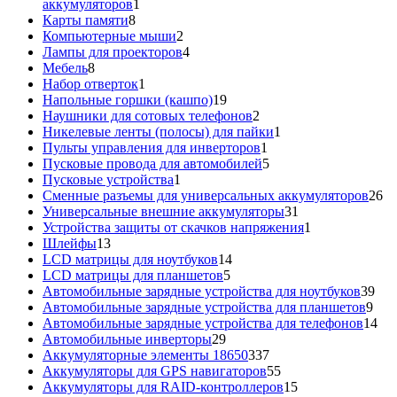
1
аккумуляторов
1
8
товар
Карты памяти
8
товаров
2
Компьютерные мыши
2
товара
4
Лампы для проекторов
4
8
товара
Мебель
8
товаров
1
Набор отверток
1
товар
19
Напольные горшки (кашпо)
19
товаров
2
Наушники для сотовых телефонов
2
товара
1
Никелевые ленты (полосы) для пайки
1
1
товар
Пульты управления для инверторов
1
товар
5
Пусковые провода для автомобилей
5
1
товаров
Пусковые устройства
1
товар
26
Сменные разъемы для универсальных аккумуляторов
26
31
то
Универсальные внешние аккумуляторы
31
товар
1
Устройства защиты от скачков напряжения
1
13
товар
Шлейфы
13
товаров
14
LCD матрицы для ноутбуков
14
5
товаров
LCD матрицы для планшетов
5
товаров
39
Автомобильные зарядные устройства для ноутбуков
39
9
тов
Автомобильные зарядные устройства для планшетов
9
тов
14
Автомобильные зарядные устройства для телефонов
14
29
то
Автомобильные инверторы
29
товаров
337
Аккумуляторные элементы 18650
337
товаров
55
Аккумуляторы для GPS навигаторов
55
товаров
15
Аккумуляторы для RAID-контроллеров
15