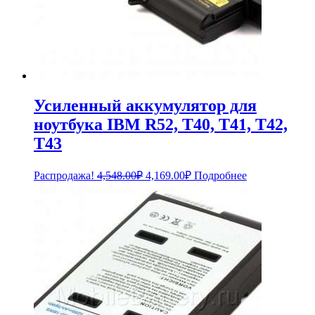
Усиленный аккумулятор для
ноутбука IBM R52, T40, T41, T42,
T43
Первоначальная
Текущая
Распродажа!
4,548.00
₽
4,169.00
₽
Подробнее
цена
цена:
составляла
4,169.00₽.
4,548.00₽.