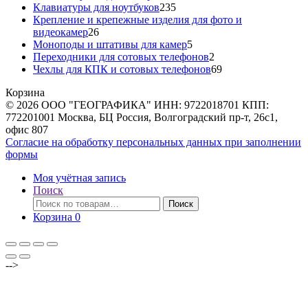
товара
235
Клавиатуры для ноутбуков
235
товаров
Крепление и крепежные изделия для фото и
26
видеокамер
26
товаров
5
Моноподы и штативы для камер
5
товаров
2
Переходники для сотовых телефонов
2
товара
69
Чехлы для КПК и сотовых телефонов
69
товаров
Корзина
© 2026 ООО "ГЕОГРАФИКА" ИНН: 9722018701 КПП:
772201001 Москва, БЦ Россия, Волгоградский пр-т, 26с1,
офис 807
Согласие на обработку персональных данных при заполнении
формы
Моя учётная запись
Поиск
Искать:
Поиск
Корзина
0
-->