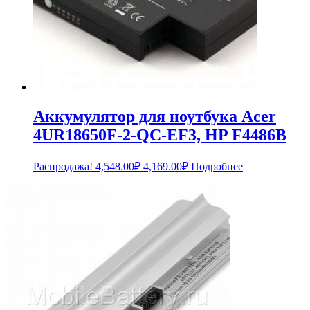
Аккумулятор для ноутбука Acer
4UR18650F-2-QC-EF3, HP F4486B
Первоначальная
Текущая
Распродажа!
4,548.00
₽
4,169.00
₽
Подробнее
цена
цена:
составляла
4,169.00₽.
4,548.00₽.