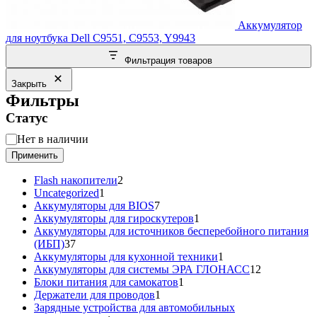
Аккумулятор
для ноутбука Dell C9551, C9553, Y9943
Фильтрация товаров
Закрыть
Фильтры
Статус
Статус
Нет в наличии
Применить
2
Flash накопители
2
1
товара
Uncategorized
1
товар
7
Аккумуляторы для BIOS
7
товаров
1
Аккумуляторы для гироскутеров
1
товар
Аккумуляторы для источников бесперебойного питания
37
(ИБП)
37
товаров
1
Аккумуляторы для кухонной техники
1
товар
12
Аккумуляторы для системы ЭРА ГЛОНАСС
12
1
товаров
Блоки питания для самокатов
1
1
товар
Держатели для проводов
1
товар
Зарядные устройства для автомобильных