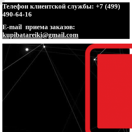
Телефон клиентской службы: +7 (499)
490-64-16
E-mail приема заказов:
kupibatareiki@gmail.com
Перейти
Перейти
к
к
навигации
содержимому