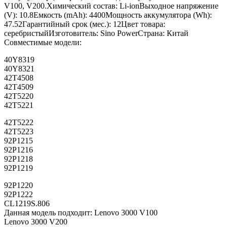
V100, V200.Химический состав: Li-ionВыходное напряжение
(V): 10.8Емкость (mAh): 4400Мощность аккумулятора (Wh):
47.52Гарантийный срок (мес.): 12Цвет товара:
серебристыйИзготовитель: Sino PowerСтрана: Китай
Совместимые модели:
40Y8319
40Y8321
42T4508
42T4509
42T5220
42T5221
42T5222
42T5223
92P1215
92P1216
92P1218
92P1219
92P1220
92P1222
CL1219S.806
Данная модель подходит: Lenovo 3000 V100
Lenovo 3000 V200