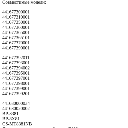
Совместимые модели:
441677300001
441677310001
441677350001
441677360001
441677365001
441677365101
441677370001
441677390001
441677392011
441677393001
441677394002
441677395001
441677397001
441677398001
441677399001
441677399201
441680000034
441680020002
BP-8381
BP-8X81
CS-MT8381NB