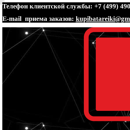
Телефон клиентской службы: +7 (499) 490
E-mail приема заказов:
kupibatareiki@gm
Перейти
Перейти
к
к
навигации
содержимому