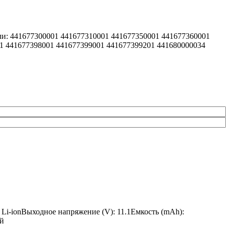
ели: 441677300001 441677310001 441677350001 441677360001
1 441677398001 441677399001 441677399201 441680000034
 Li-ionВыходное напряжение (V): 11.1Емкость (mAh):
ай