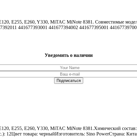
 E120, E255, E260, Y330, MiTAC MiNote 8381. Совместимые мод
7392011 441677393001 441677394002 441677395001 44167739700
Уведомить о наличии
E120, E255, E260, Y330, MiTAC MiNote 8381.Химический состав:
.): 12Цвет товара: черныйИзготовитель: Sino PowerСтрана: Кит