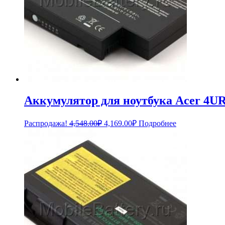
Аккумулятор для ноутбука Acer 4U
Первоначальная
Текущая
Распродажа!
4,548.00
₽
4,169.00
₽
Подробнее
цена
цена:
составляла
4,169.00₽.
4,548.00₽.