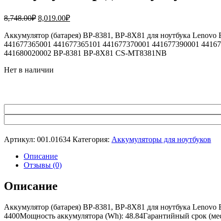
Первоначальная
Текущая
8,748.00
₽
8,019.00
₽
цена
цена:
составляла
Аккумулятор (батарея) BP-8381, BP-8X81 для ноутбука Lenovo
8,019.00₽.
441677365001 441677365101 441677370001 441677390001 44167
8,748.00₽.
441680020002 BP-8381 BP-8X81 CS-MT8381NB
Нет в наличии
Артикул:
001.01634
Категория:
Аккумуляторы для ноутбуков
Описание
Отзывы (0)
Описание
Аккумулятор (батарея) BP-8381, BP-8X81 для ноутбука Lenovo 
4400Мощность аккумулятора (Wh): 48.84Гарантийный срок (мес