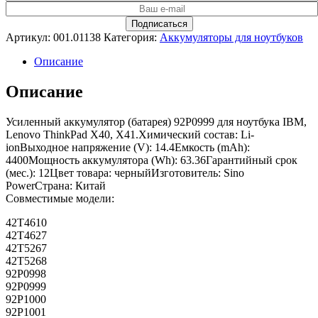
Артикул:
001.01138
Категория:
Аккумуляторы для ноутбуков
Описание
Описание
Усиленный аккумулятор (батарея) 92P0999 для ноутбука IBM,
Lenovo ThinkPad X40, X41.Химический состав: Li-
ionВыходное напряжение (V): 14.4Емкость (mAh):
4400Мощность аккумулятора (Wh): 63.36Гарантийный срок
(мес.): 12Цвет товара: черныйИзготовитель: Sino
PowerСтрана: Китай
Совместимые модели:
42T4610
42T4627
42T5267
42T5268
92P0998
92P0999
92P1000
92P1001