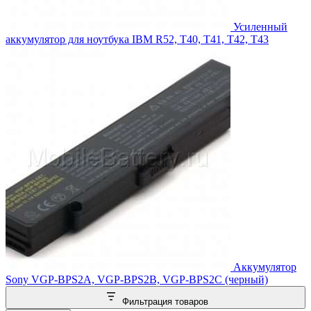
Усиленный
аккумулятор для ноутбука IBM R52, T40, T41, T42, T43
Аккумулятор
Sony VGP-BPS2A, VGP-BPS2B, VGP-BPS2C (черный)
Фильтрация товаров