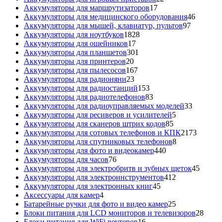
17
товара
Аккумуляторы для маршрутизаторов
17
товаров
46
Аккумуляторы для медицинского оборудования
46
97
товаров
Аккумуляторы для мышей, клавиатур, пультов
97
1828
товаров
Аккумуляторы для ноутбуков
1828
17
товаров
Аккумуляторы для ошейников
17
товаров
301
Аккумуляторы для планшетов
301
20
товар
Аккумуляторы для принтеров
20
товаров
167
Аккумуляторы для пылесосов
167
23
товаров
Аккумуляторы для радионяни
23
товара
153
Аккумуляторы для радиостанций
153
товара
83
Аккумуляторы для радиотелефонов
83
товара
33
Аккумуляторы для радиоуправляемых моделей
33
5
товара
Аккумуляторы для ресиверов и усилителей
5
85
товаров
Аккумуляторы для сканеров штрих кодов
85
товаров
2173
Аккумуляторы для сотовых телефонов и КПК
2173
8
товара
Аккумуляторы для спутниковых телефонов
8
440
товаров
Аккумуляторы для фото и видеокамер
440
76
товаров
Аккумуляторы для часов
76
товаров
45
Аккумуляторы для электробритв и зубных щеток
45
412
товар
Аккумуляторы для электроинструментов
412
45
товаров
Аккумуляторы для электронных книг
45
4
товаров
Аксессуары для камер
4
товара
25
Батарейные ручки для фото и видео камер
25
товаров
28
Блоки питания для LCD мониторов и телевизоров
28
16
това
Блоки питания для WiFi роутеров
16