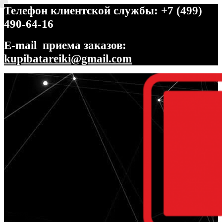
Телефон клиентской службы: +7 (499)
490-64-16
E-mail приема заказов:
kupibatareiki@gmail.com
Перейти
Перейти
к
к
навигации
содержимому