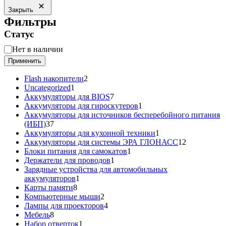
Закрыть
Фильтры
Статус
Статус
Нет в наличии
Применить
2
Flash накопители
2
1
товара
Uncategorized
1
товар
7
Аккумуляторы для BIOS
7
товаров
1
Аккумуляторы для гироскутеров
1
товар
Аккумуляторы для источников бесперебойного питания
37
(ИБП)
37
товаров
1
Аккумуляторы для кухонной техники
1
товар
12
Аккумуляторы для системы ЭРА ГЛОНАСС
12
1
товаров
Блоки питания для самокатов
1
1
товар
Держатели для проводов
1
товар
Зарядные устройства для автомобильных
1
аккумуляторов
1
8
товар
Карты памяти
8
товаров
2
Компьютерные мыши
2
товара
4
Лампы для проекторов
4
8
товара
Мебель
8
товаров
1
Набор отверток
1