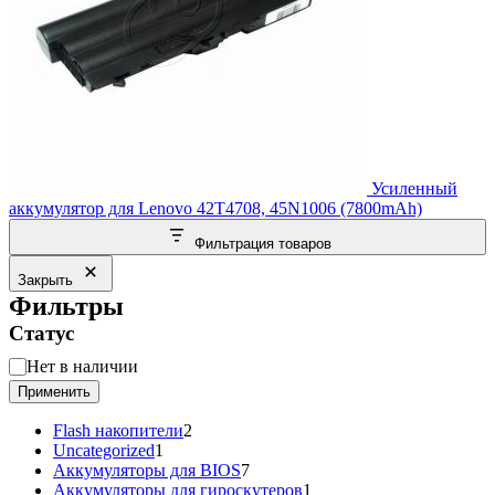
Усиленный
аккумулятор для Lenovo 42T4708, 45N1006 (7800mAh)
Фильтрация товаров
Закрыть
Фильтры
Статус
Статус
Нет в наличии
Применить
2
Flash накопители
2
1
товара
Uncategorized
1
товар
7
Аккумуляторы для BIOS
7
товаров
1
Аккумуляторы для гироскутеров
1