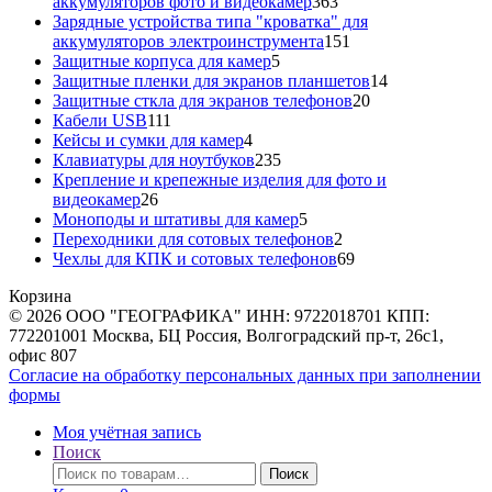
363
аккумуляторов фото и видеокамер
363
товара
Зарядные устройства типа "кроватка" для
151
аккумуляторов электроинструмента
151
5
товар
Защитные корпуса для камер
5
товаров
14
Защитные пленки для экранов планшетов
14
20
товаров
Защитные сткла для экранов телефонов
20
111
товаров
Кабели USB
111
товаров
4
Кейсы и сумки для камер
4
товара
235
Клавиатуры для ноутбуков
235
товаров
Крепление и крепежные изделия для фото и
26
видеокамер
26
товаров
5
Моноподы и штативы для камер
5
товаров
2
Переходники для сотовых телефонов
2
товара
69
Чехлы для КПК и сотовых телефонов
69
товаров
Корзина
© 2026 ООО "ГЕОГРАФИКА" ИНН: 9722018701 КПП:
772201001 Москва, БЦ Россия, Волгоградский пр-т, 26с1,
офис 807
Согласие на обработку персональных данных при заполнении
формы
Моя учётная запись
Поиск
Искать:
Поиск