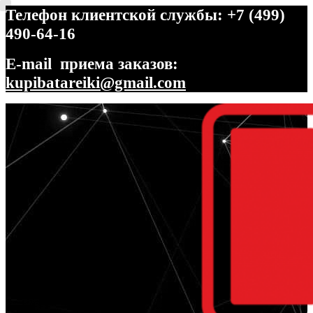
Телефон клиентской службы: +7 (499)
490-64-16
E-mail приема заказов:
kupibatareiki@gmail.com
Перейти
Перейти
к
к
навигации
содержимому