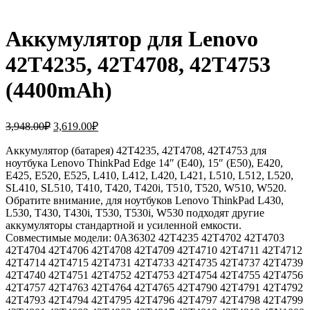
Аккумулятор для Lenovo
42T4235, 42T4708, 42T4753
(4400mAh)
Первоначальная
Текущая
3,948.00
₽
3,619.00
₽
цена
цена:
составляла
Аккумулятор (батарея) 42T4235, 42T4708, 42T4753 для
3,619.00₽.
ноутбука Lenovo ThinkPad Edge 14″ (E40), 15″ (E50), E420,
3,948.00₽.
E425, E520, E525, L410, L412, L420, L421, L510, L512, L520,
SL410, SL510, T410, T420, T420i, T510, T520, W510, W520.
Обратите внимание, для ноутбуков Lenovo ThinkPad L430,
L530, T430, T430i, T530, T530i, W530 подходят другие
аккумуляторы стандартной и усиленной емкости.
Совместимые модели: 0A36302 42T4235 42T4702 42T4703
42T4704 42T4706 42T4708 42T4709 42T4710 42T4711 42T4712
42T4714 42T4715 42T4731 42T4733 42T4735 42T4737 42T4739
42T4740 42T4751 42T4752 42T4753 42T4754 42T4755 42T4756
42T4757 42T4763 42T4764 42T4765 42T4790 42T4791 42T4792
42T4793 42T4794 42T4795 42T4796 42T4797 42T4798 42T4799