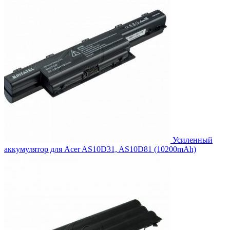
Усиленный
аккумулятор для Acer AS10D31, AS10D81 (10200mAh)