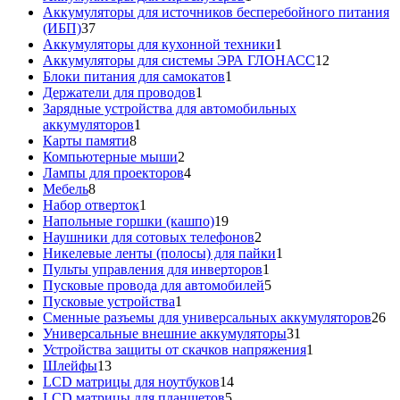
товар
Аккумуляторы для источников бесперебойного питания
37
(ИБП)
37
товаров
1
Аккумуляторы для кухонной техники
1
товар
12
Аккумуляторы для системы ЭРА ГЛОНАСС
12
1
товаров
Блоки питания для самокатов
1
1
товар
Держатели для проводов
1
товар
Зарядные устройства для автомобильных
1
аккумуляторов
1
8
товар
Карты памяти
8
товаров
2
Компьютерные мыши
2
товара
4
Лампы для проекторов
4
8
товара
Мебель
8
товаров
1
Набор отверток
1
товар
19
Напольные горшки (кашпо)
19
товаров
2
Наушники для сотовых телефонов
2
товара
1
Никелевые ленты (полосы) для пайки
1
1
товар
Пульты управления для инверторов
1
товар
5
Пусковые провода для автомобилей
5
1
товаров
Пусковые устройства
1
товар
26
Сменные разъемы для универсальных аккумуляторов
26
31
то
Универсальные внешние аккумуляторы
31
товар
1
Устройства защиты от скачков напряжения
1
13
товар
Шлейфы
13
товаров
14
LCD матрицы для ноутбуков
14
5
товаров
LCD матрицы для планшетов
5