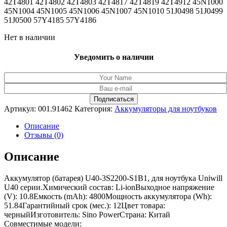
42T4801 42T4802 42T4803 42T4817 42T4819 42T4912 45N1000
45N1004 45N1005 45N1006 45N1007 45N1010 51J0498 51J0499
51J0500 57Y4185 57Y4186
Нет в наличии
Уведомить о наличии
Артикул:
001.91462
Категория:
Аккумуляторы для ноутбуков
Описание
Отзывы (0)
Описание
Аккумулятор (батарея) U40-3S2200-S1B1, для ноутбука Uniwill
U40 серии.Химический состав: Li-ionВыходное напряжение
(V): 10.8Емкость (mAh): 4800Мощность аккумулятора (Wh):
51.84Гарантийный срок (мес.): 12Цвет товара:
черныйИзготовитель: Sino PowerСтрана: Китай
Совместимые модели: