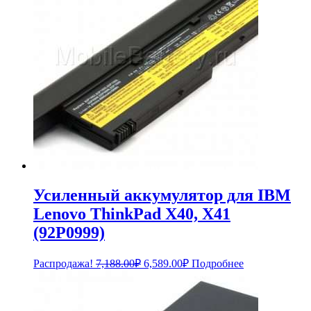
Усиленный аккумулятор для IBM
Lenovo ThinkPad X40, X41
(92P0999)
Первоначальная
Текущая
Распродажа!
7,188.00
₽
6,589.00
₽
Подробнее
цена
цена:
составляла
6,589.00₽.
7,188.00₽.