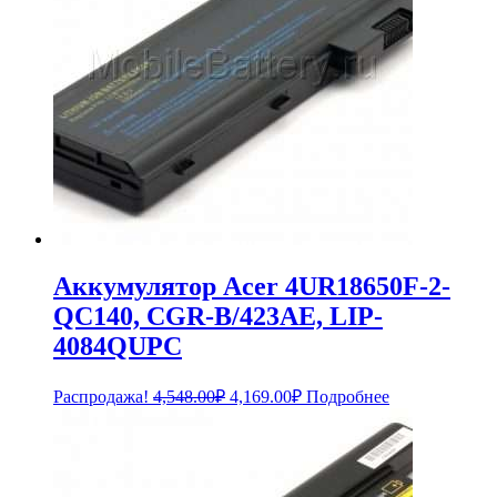
Аккумулятор Acer 4UR18650F-2-
QC140, CGR-B/423AE, LIP-
4084QUPC
Первоначальная
Текущая
Распродажа!
4,548.00
₽
4,169.00
₽
Подробнее
цена
цена:
составляла
4,169.00₽.
4,548.00₽.