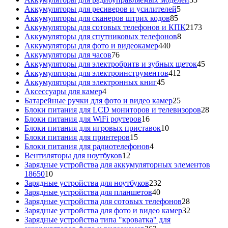
5
товара
Аккумуляторы для ресиверов и усилителей
5
85
товаров
Аккумуляторы для сканеров штрих кодов
85
товаров
2173
Аккумуляторы для сотовых телефонов и КПК
2173
8
товара
Аккумуляторы для спутниковых телефонов
8
440
товаров
Аккумуляторы для фото и видеокамер
440
76
товаров
Аккумуляторы для часов
76
товаров
45
Аккумуляторы для электробритв и зубных щеток
45
412
товар
Аккумуляторы для электроинструментов
412
45
товаров
Аккумуляторы для электронных книг
45
4
товаров
Аксессуары для камер
4
товара
25
Батарейные ручки для фото и видео камер
25
товаров
28
Блоки питания для LCD мониторов и телевизоров
28
16
това
Блоки питания для WiFi роутеров
16
товаров
10
Блоки питания для игровых приставок
10
15
товаров
Блоки питания для принтеров
15
товаров
4
Блоки питания для радиотелефонов
4
12
товара
Вентиляторы для ноутбуков
12
товаров
Зарядные устройства для аккумуляторных элементов
10
18650
10
товаров
232
Зарядные устройства для ноутбуков
232
40
товара
Зарядные устройства для планшетов
40
товаров
28
Зарядные устройства для сотовых телефонов
28
товаров
32
Зарядные устройства для фото и видео камер
32
товара
Зарядные устройства типа "кроватка" для