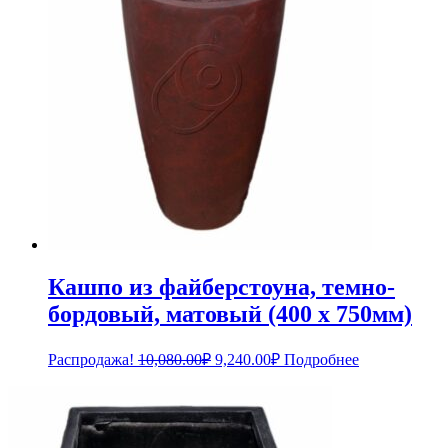
Кашпо из файберстоуна, темно-
бордовый, матовый (400 x 750мм)
Первоначальная
Текущая
Распродажа!
10,080.00
₽
9,240.00
₽
Подробнее
цена
цена:
составляла
9,240.00₽.
10,080.00₽.