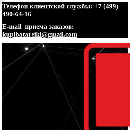
Телефон клиентской службы: +7 (499)
490-64-16
E-mail приема заказов:
kupibatareiki@gmail.com
Перейти
Перейти
к
к
навигации
содержимому