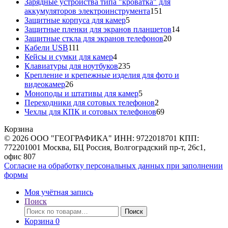
товара
Зарядные устройства типа "кроватка" для
151
аккумуляторов электроинструмента
151
5
товар
Защитные корпуса для камер
5
товаров
14
Защитные пленки для экранов планшетов
14
20
товаров
Защитные сткла для экранов телефонов
20
111
товаров
Кабели USB
111
товаров
4
Кейсы и сумки для камер
4
товара
235
Клавиатуры для ноутбуков
235
товаров
Крепление и крепежные изделия для фото и
26
видеокамер
26
товаров
5
Моноподы и штативы для камер
5
товаров
2
Переходники для сотовых телефонов
2
товара
69
Чехлы для КПК и сотовых телефонов
69
товаров
Корзина
© 2026 ООО "ГЕОГРАФИКА" ИНН: 9722018701 КПП:
772201001 Москва, БЦ Россия, Волгоградский пр-т, 26с1,
офис 807
Согласие на обработку персональных данных при заполнении
формы
Моя учётная запись
Поиск
Искать:
Поиск
Корзина
0