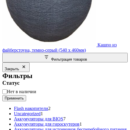
Кашпо из
файберстоуна, темно-серый (540 x 460мм)
Фильтрация товаров
Закрыть
Фильтры
Статус
Статус
Нет в наличии
Применить
2
Flash накопители
2
1
товара
Uncategorized
1
товар
7
Аккумуляторы для BIOS
7
товаров
1
Аккумуляторы для гироскутеров
1
товар
Аккумуляторы для источников бесперебойного питания