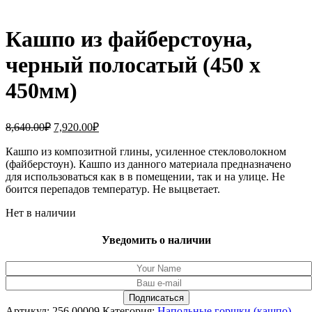
Кашпо из файберстоуна,
черный полосатый (450 x
450мм)
Первоначальная
Текущая
8,640.00
₽
7,920.00
₽
цена
цена:
составляла
Кашпо из композитной глины, усиленное стекловолокном
7,920.00₽.
(файберстоун). Кашпо из данного материала предназначено
8,640.00₽.
для использоваться как в в помещении, так и на улице. Не
боится перепадов температур. Не выцветает.
Нет в наличии
Уведомить о наличии
Артикул:
256.00009
Категория:
Напольные горшки (кашпо)