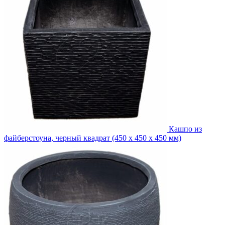
Кашпо из
файберстоуна, черный квадрат (450 x 450 x 450 мм)