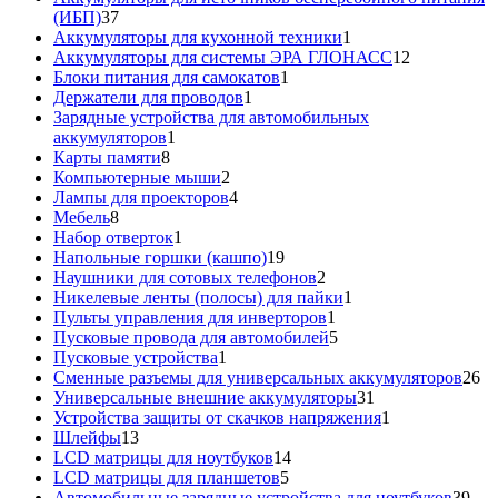
37
(ИБП)
37
товаров
1
Аккумуляторы для кухонной техники
1
товар
12
Аккумуляторы для системы ЭРА ГЛОНАСС
12
1
товаров
Блоки питания для самокатов
1
1
товар
Держатели для проводов
1
товар
Зарядные устройства для автомобильных
1
аккумуляторов
1
8
товар
Карты памяти
8
товаров
2
Компьютерные мыши
2
товара
4
Лампы для проекторов
4
8
товара
Мебель
8
товаров
1
Набор отверток
1
товар
19
Напольные горшки (кашпо)
19
товаров
2
Наушники для сотовых телефонов
2
товара
1
Никелевые ленты (полосы) для пайки
1
1
товар
Пульты управления для инверторов
1
товар
5
Пусковые провода для автомобилей
5
1
товаров
Пусковые устройства
1
товар
26
Сменные разъемы для универсальных аккумуляторов
26
31
то
Универсальные внешние аккумуляторы
31
товар
1
Устройства защиты от скачков напряжения
1
13
товар
Шлейфы
13
товаров
14
LCD матрицы для ноутбуков
14
5
товаров
LCD матрицы для планшетов
5
товаров
39
Автомобильные зарядные устройства для ноутбуков
39