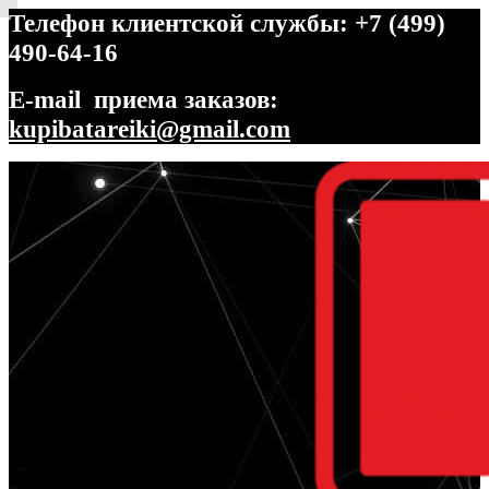
Телефон клиентской службы: +7 (499)
490-64-16
E-mail приема заказов:
kupibatareiki@gmail.com
Перейти
Перейти
к
к
навигации
содержимому