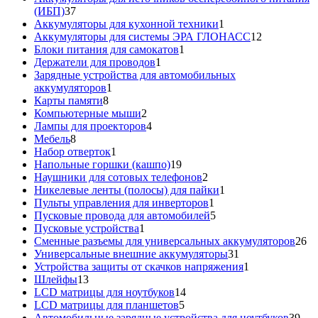
37
(ИБП)
37
товаров
1
Аккумуляторы для кухонной техники
1
товар
12
Аккумуляторы для системы ЭРА ГЛОНАСС
12
1
товаров
Блоки питания для самокатов
1
1
товар
Держатели для проводов
1
товар
Зарядные устройства для автомобильных
1
аккумуляторов
1
8
товар
Карты памяти
8
товаров
2
Компьютерные мыши
2
товара
4
Лампы для проекторов
4
8
товара
Мебель
8
товаров
1
Набор отверток
1
товар
19
Напольные горшки (кашпо)
19
товаров
2
Наушники для сотовых телефонов
2
товара
1
Никелевые ленты (полосы) для пайки
1
1
товар
Пульты управления для инверторов
1
товар
5
Пусковые провода для автомобилей
5
1
товаров
Пусковые устройства
1
товар
26
Сменные разъемы для универсальных аккумуляторов
26
31
то
Универсальные внешние аккумуляторы
31
товар
1
Устройства защиты от скачков напряжения
1
13
товар
Шлейфы
13
товаров
14
LCD матрицы для ноутбуков
14
5
товаров
LCD матрицы для планшетов
5
товаров
39
Автомобильные зарядные устройства для ноутбуков
39