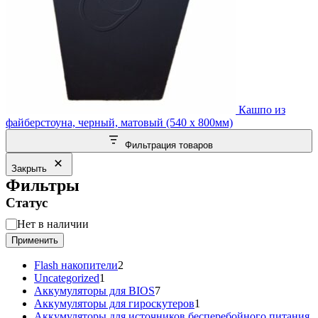
Кашпо из
файберстоуна, черный, матовый (540 x 800мм)
Фильтрация товаров
Закрыть
Фильтры
Статус
Статус
Нет в наличии
Применить
2
Flash накопители
2
1
товара
Uncategorized
1
товар
7
Аккумуляторы для BIOS
7
товаров
1
Аккумуляторы для гироскутеров
1
товар
Аккумуляторы для источников бесперебойного питания