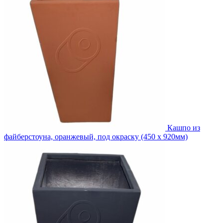
Кашпо из
файберстоуна, оранжевый, под окраску (450 x 920мм)