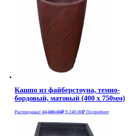
Кашпо из файберстоуна, темно-
бордовый, матовый (400 x 750мм)
Первоначальная
Текущая
Распродажа!
10,080.00
₽
9,240.00
₽
Подробнее
цена
цена:
составляла
9,240.00₽.
10,080.00₽.