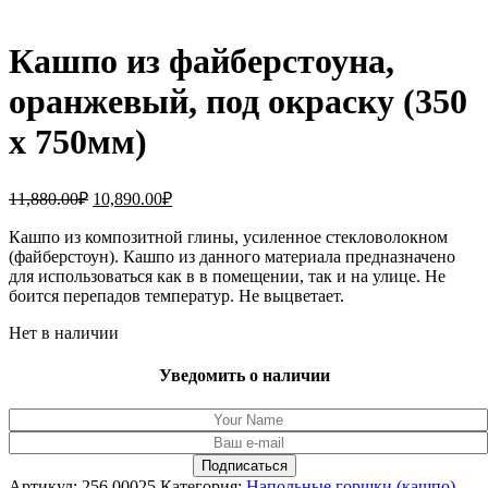
Кашпо из файберстоуна,
оранжевый, под окраску (350
x 750мм)
Первоначальная
Текущая
11,880.00
₽
10,890.00
₽
цена
цена:
составляла
Кашпо из композитной глины, усиленное стекловолокном
10,890.00₽.
(файберстоун). Кашпо из данного материала предназначено
11,880.00₽.
для использоваться как в в помещении, так и на улице. Не
боится перепадов температур. Не выцветает.
Нет в наличии
Уведомить о наличии
Артикул:
256.00025
Категория:
Напольные горшки (кашпо)