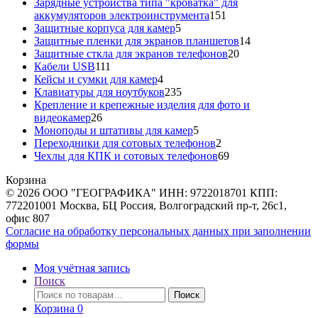
товара
Зарядные устройства типа "кроватка" для
151
аккумуляторов электроинструмента
151
5
товар
Защитные корпуса для камер
5
товаров
14
Защитные пленки для экранов планшетов
14
20
товаров
Защитные сткла для экранов телефонов
20
111
товаров
Кабели USB
111
товаров
4
Кейсы и сумки для камер
4
товара
235
Клавиатуры для ноутбуков
235
товаров
Крепление и крепежные изделия для фото и
26
видеокамер
26
товаров
5
Моноподы и штативы для камер
5
товаров
2
Переходники для сотовых телефонов
2
товара
69
Чехлы для КПК и сотовых телефонов
69
товаров
Корзина
© 2026 ООО "ГЕОГРАФИКА" ИНН: 9722018701 КПП:
772201001 Москва, БЦ Россия, Волгоградский пр-т, 26с1,
офис 807
Согласие на обработку персональных данных при заполнении
формы
Моя учётная запись
Поиск
Искать:
Поиск
Корзина
0