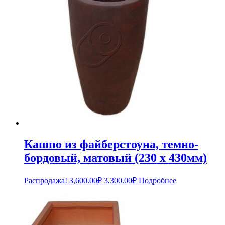
Кашпо из файберстоуна, темно-
бордовый, матовый (230 x 430мм)
Первоначальная
Текущая
Распродажа!
3,600.00
₽
3,300.00
₽
Подробнее
цена
цена:
составляла
3,300.00₽.
3,600.00₽.