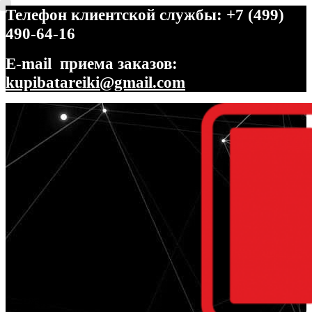
Телефон клиентской службы: +7 (499)
490-64-16
E-mail приема заказов:
kupibatareiki@gmail.com
Перейти
Перейти
к
к
навигации
содержимому