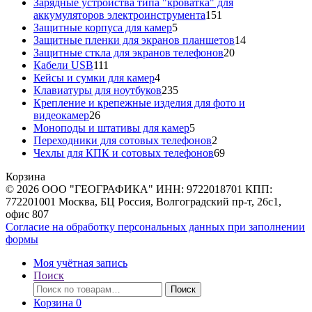
товара
Зарядные устройства типа "кроватка" для
151
аккумуляторов электроинструмента
151
5
товар
Защитные корпуса для камер
5
товаров
14
Защитные пленки для экранов планшетов
14
20
товаров
Защитные сткла для экранов телефонов
20
111
товаров
Кабели USB
111
товаров
4
Кейсы и сумки для камер
4
товара
235
Клавиатуры для ноутбуков
235
товаров
Крепление и крепежные изделия для фото и
26
видеокамер
26
товаров
5
Моноподы и штативы для камер
5
товаров
2
Переходники для сотовых телефонов
2
товара
69
Чехлы для КПК и сотовых телефонов
69
товаров
Корзина
© 2026 ООО "ГЕОГРАФИКА" ИНН: 9722018701 КПП:
772201001 Москва, БЦ Россия, Волгоградский пр-т, 26с1,
офис 807
Согласие на обработку персональных данных при заполнении
формы
Моя учётная запись
Поиск
Искать:
Поиск
Корзина
0