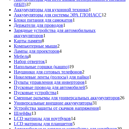
37
(ИБП)
37
товаров
1
Аккумуляторы для кухонной техники
1
товар
12
Аккумуляторы для системы ЭРА ГЛОНАСС
12
1
товаров
Блоки питания для самокатов
1
1
товар
Держатели для проводов
1
товар
Зарядные устройства для автомобильных
1
аккумуляторов
1
8
товар
Карты памяти
8
товаров
2
Компьютерные мыши
2
товара
4
Лампы для проекторов
4
8
товара
Мебель
8
товаров
1
Набор отверток
1
товар
19
Напольные горшки (кашпо)
19
товаров
2
Наушники для сотовых телефонов
2
товара
1
Никелевые ленты (полосы) для пайки
1
1
товар
Пульты управления для инверторов
1
товар
5
Пусковые провода для автомобилей
5
1
товаров
Пусковые устройства
1
товар
26
Сменные разъемы для универсальных аккумуляторов
26
31
то
Универсальные внешние аккумуляторы
31
товар
1
Устройства защиты от скачков напряжения
1
13
товар
Шлейфы
13
товаров
14
LCD матрицы для ноутбуков
14
5
товаров
LCD матрицы для планшетов
5
товаров
39
Автомобильные зарядные устройства для ноутбуков
39