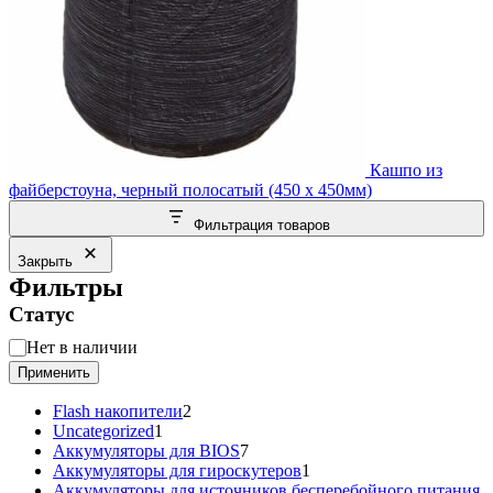
Кашпо из
файберстоуна, черный полосатый (450 x 450мм)
Фильтрация товаров
Закрыть
Фильтры
Статус
Статус
Нет в наличии
Применить
2
Flash накопители
2
1
товара
Uncategorized
1
товар
7
Аккумуляторы для BIOS
7
товаров
1
Аккумуляторы для гироскутеров
1
товар
Аккумуляторы для источников бесперебойного питания