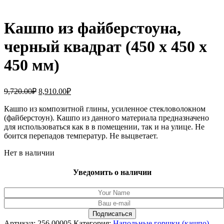
Кашпо из файберстоуна,
черный квадрат (450 x 450 x
450 мм)
Первоначальная
Текущая
9,720.00
₽
8,910.00
₽
цена
цена:
составляла
Кашпо из композитной глины, усиленное стекловолокном
8,910.00₽.
(файберстоун). Кашпо из данного материала предназначено
9,720.00₽.
для использоваться как в в помещении, так и на улице. Не
боится перепадов температур. Не выцветает.
Нет в наличии
Уведомить о наличии
Артикул:
256.00005
Категория:
Напольные горшки (кашпо)