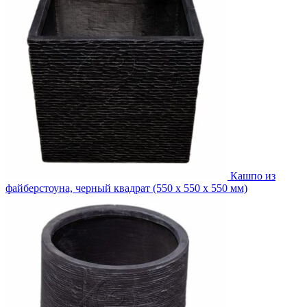
Кашпо из
файберстоуна, черный квадрат (550 x 550 x 550 мм)