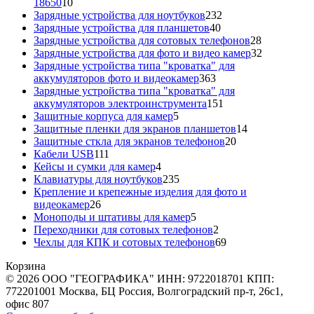
10
18650
10
товаров
232
Зарядные устройства для ноутбуков
232
40
товара
Зарядные устройства для планшетов
40
товаров
28
Зарядные устройства для сотовых телефонов
28
товаров
32
Зарядные устройства для фото и видео камер
32
товара
Зарядные устройства типа "кроватка" для
363
аккумуляторов фото и видеокамер
363
товара
Зарядные устройства типа "кроватка" для
151
аккумуляторов электроинструмента
151
5
товар
Защитные корпуса для камер
5
товаров
14
Защитные пленки для экранов планшетов
14
20
товаров
Защитные сткла для экранов телефонов
20
111
товаров
Кабели USB
111
товаров
4
Кейсы и сумки для камер
4
товара
235
Клавиатуры для ноутбуков
235
товаров
Крепление и крепежные изделия для фото и
26
видеокамер
26
товаров
5
Моноподы и штативы для камер
5
товаров
2
Переходники для сотовых телефонов
2
товара
69
Чехлы для КПК и сотовых телефонов
69
товаров
Корзина
© 2026 ООО "ГЕОГРАФИКА" ИНН: 9722018701 КПП:
772201001 Москва, БЦ Россия, Волгоградский пр-т, 26с1,
офис 807