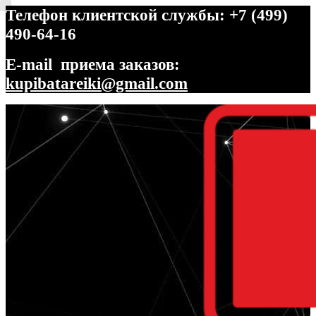
Телефон клиентской службы: +7 (499)
490-64-16
E-mail приема заказов:
kupibatareiki@gmail.com
Перейти
Перейти
к
к
навигации
содержимому