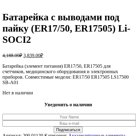
Батарейка с выводами под
пайку (ER17/50, ER17505) Li-
SOCI2
Первоначальная
Текущая
4,188.00
₽
3,839.00
₽
цена
цена:
составляла
Батарейка (элемент питания) ER17/50, ER17505 для
3,839.00₽.
счетчиков, медицинского оборудования и электронных
4,188.00₽.
приборов. Совместимые модели: ER17/50 ER17505 LS17500
SB-A01
Нет в наличии
Уведомить о наличии
Артикул:
200.01120
Категория:
Аккумуляторные элементы