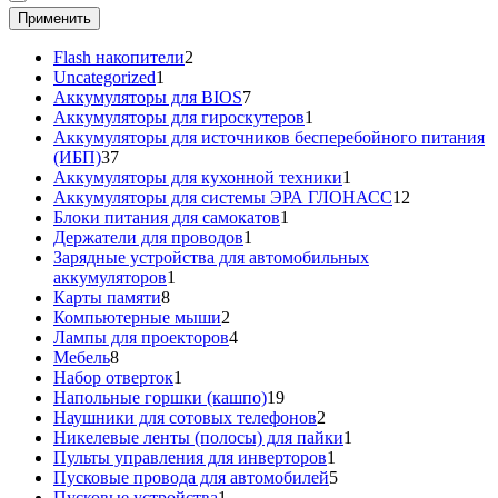
Применить
2
Flash накопители
2
1
товара
Uncategorized
1
товар
7
Аккумуляторы для BIOS
7
товаров
1
Аккумуляторы для гироскутеров
1
товар
Аккумуляторы для источников бесперебойного питания
37
(ИБП)
37
товаров
1
Аккумуляторы для кухонной техники
1
товар
12
Аккумуляторы для системы ЭРА ГЛОНАСС
12
1
товаров
Блоки питания для самокатов
1
1
товар
Держатели для проводов
1
товар
Зарядные устройства для автомобильных
1
аккумуляторов
1
8
товар
Карты памяти
8
товаров
2
Компьютерные мыши
2
товара
4
Лампы для проекторов
4
8
товара
Мебель
8
товаров
1
Набор отверток
1
товар
19
Напольные горшки (кашпо)
19
товаров
2
Наушники для сотовых телефонов
2
товара
1
Никелевые ленты (полосы) для пайки
1
1
товар
Пульты управления для инверторов
1
товар
5
Пусковые провода для автомобилей
5
1
товаров
Пусковые устройства
1