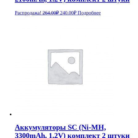
Первоначальная
Текущая
Распродажа!
264.00
₽
240.00
₽
Подробнее
цена
цена:
составляла
240.00₽.
264.00₽.
Аккумуляторы SC (Ni-MH,
3300mAh, 1.2V) комплект 2 штуки