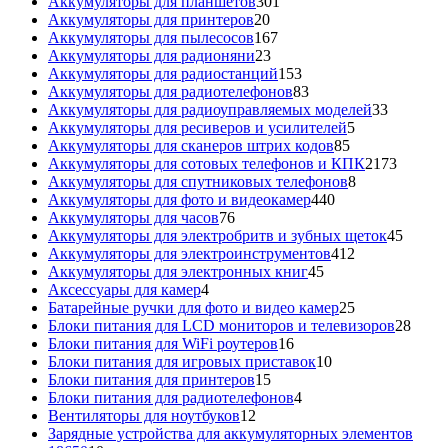
товаров
301
Аккумуляторы для планшетов
301
20
товар
Аккумуляторы для принтеров
20
товаров
167
Аккумуляторы для пылесосов
167
23
товаров
Аккумуляторы для радионяни
23
товара
153
Аккумуляторы для радиостанций
153
товара
83
Аккумуляторы для радиотелефонов
83
товара
33
Аккумуляторы для радиоуправляемых моделей
33
5
товара
Аккумуляторы для ресиверов и усилителей
5
85
товаров
Аккумуляторы для сканеров штрих кодов
85
товаров
2173
Аккумуляторы для сотовых телефонов и КПК
2173
8
товара
Аккумуляторы для спутниковых телефонов
8
440
товаров
Аккумуляторы для фото и видеокамер
440
76
товаров
Аккумуляторы для часов
76
товаров
45
Аккумуляторы для электробритв и зубных щеток
45
412
товар
Аккумуляторы для электроинструментов
412
45
товаров
Аккумуляторы для электронных книг
45
4
товаров
Аксессуары для камер
4
товара
25
Батарейные ручки для фото и видео камер
25
товаров
28
Блоки питания для LCD мониторов и телевизоров
28
16
това
Блоки питания для WiFi роутеров
16
товаров
10
Блоки питания для игровых приставок
10
15
товаров
Блоки питания для принтеров
15
товаров
4
Блоки питания для радиотелефонов
4
12
товара
Вентиляторы для ноутбуков
12
товаров
Зарядные устройства для аккумуляторных элементов