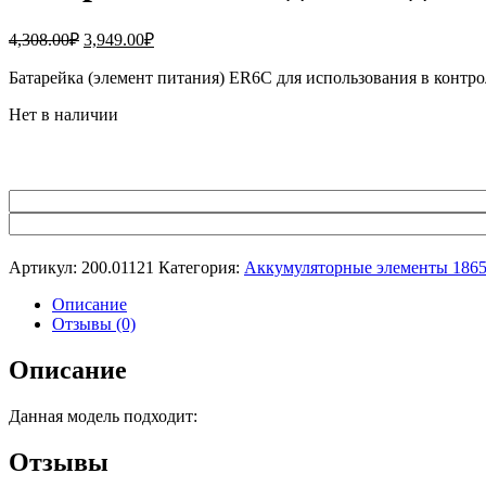
Первоначальная
Текущая
4,308.00
₽
3,949.00
₽
цена
цена:
составляла
Батарейка (элемент питания) ER6C для использования в контр
3,949.00₽.
4,308.00₽.
Нет в наличии
Артикул:
200.01121
Категория:
Аккумуляторные элементы 186
Описание
Отзывы (0)
Описание
Данная модель подходит:
Отзывы