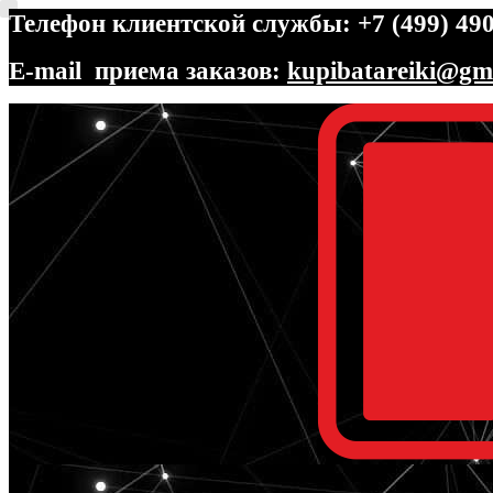
Телефон клиентской службы: +7 (499) 490
E-mail приема заказов:
kupibatareiki@gm
Перейти
Перейти
к
к
навигации
содержимому