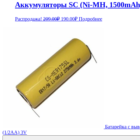
Аккумуляторы SC (Ni-MH, 1500mAh,
Первоначальная
Текущая
Распродажа!
209.00
₽
190.00
₽
Подробнее
цена
цена:
составляла
190.00₽.
209.00₽.
Батарейка с вы
(1/2AA) 3V