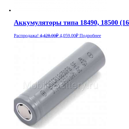
Аккумуляторы типа 18490, 18500 (16
Первоначальная
Текущая
Распродажа!
4,428.00
₽
4,059.00
₽
Подробнее
цена
цена:
составляла
4,059.00₽.
4,428.00₽.