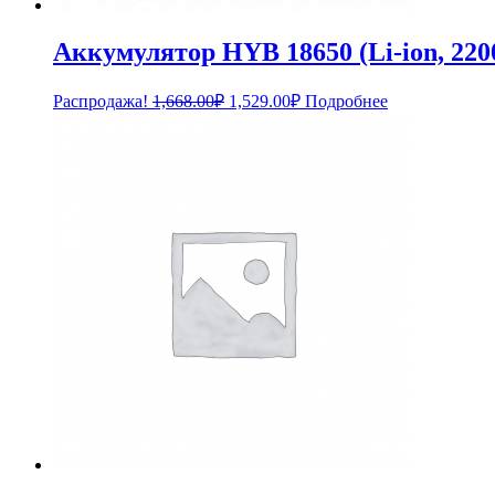
Аккумулятор HYB 18650 (Li-ion, 22
Первоначальная
Текущая
Распродажа!
1,668.00
₽
1,529.00
₽
Подробнее
цена
цена:
составляла
1,529.00₽.
1,668.00₽.