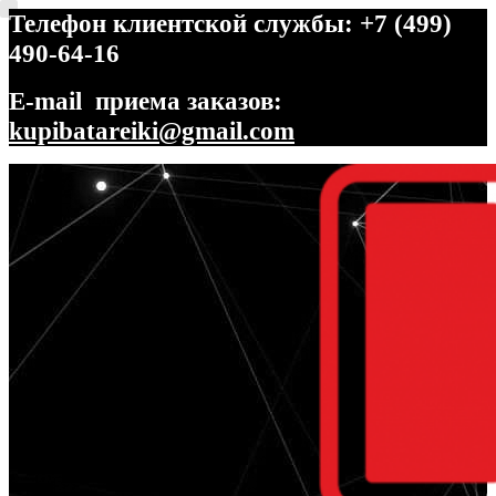
Телефон клиентской службы: +7 (499)
490-64-16
E-mail приема заказов:
kupibatareiki@gmail.com
Перейти
Перейти
к
к
навигации
содержимому