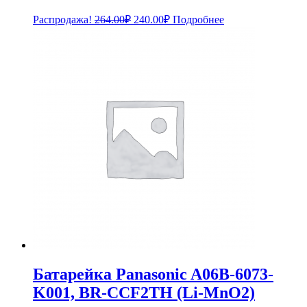
Первоначальная
Текущая
Распродажа!
264.00
₽
240.00
₽
Подробнее
цена
цена:
составляла
240.00₽.
264.00₽.
Батарейка Panasonic A06B-6073-
K001, BR-CCF2TH (Li-MnO2)