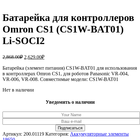
Батарейка для контроллеров
Omron CS1 (CS1W-BAT01)
Li-SOCI2
Первоначальная
Текущая
2,868.00
₽
2,629.00
₽
цена
цена:
составляла
Батарейка (элемент питания) CS1W-BAT01 для использования
2,629.00₽.
в контроллерах Omron CS1, для роботов Panasonic VR-004,
2,868.00₽.
VR-006, VR-008. Совместимые модели: CS1W-BAT01
Нет в наличии
Уведомить о наличии
Артикул:
200.01119
Категория:
Аккумуляторные элементы
18650