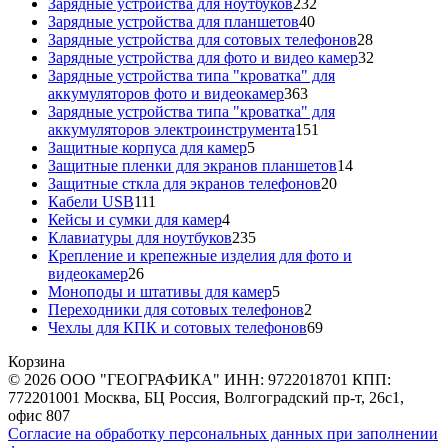
товаров
232
Зарядные устройства для ноутбуков
232
40
товара
Зарядные устройства для планшетов
40
товаров
28
Зарядные устройства для сотовых телефонов
28
товаров
32
Зарядные устройства для фото и видео камер
32
товара
Зарядные устройства типа "кроватка" для
363
аккумуляторов фото и видеокамер
363
товара
Зарядные устройства типа "кроватка" для
151
аккумуляторов электроинструмента
151
5
товар
Защитные корпуса для камер
5
товаров
14
Защитные пленки для экранов планшетов
14
20
товаров
Защитные сткла для экранов телефонов
20
111
товаров
Кабели USB
111
товаров
4
Кейсы и сумки для камер
4
товара
235
Клавиатуры для ноутбуков
235
товаров
Крепление и крепежные изделия для фото и
26
видеокамер
26
товаров
5
Моноподы и штативы для камер
5
товаров
2
Переходники для сотовых телефонов
2
товара
69
Чехлы для КПК и сотовых телефонов
69
товаров
Корзина
© 2026 ООО "ГЕОГРАФИКА" ИНН: 9722018701 КПП:
772201001 Москва, БЦ Россия, Волгоградский пр-т, 26с1,
офис 807
Согласие на обработку персональных данных при заполнении