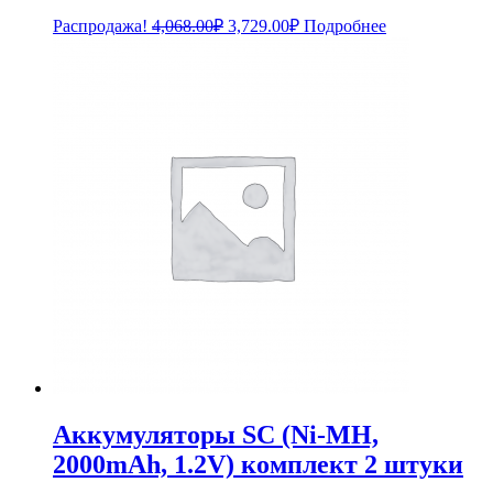
Первоначальная
Текущая
Распродажа!
4,068.00
₽
3,729.00
₽
Подробнее
цена
цена:
составляла
3,729.00₽.
4,068.00₽.
Аккумуляторы SC (Ni-MH,
2000mAh, 1.2V) комплект 2 штуки