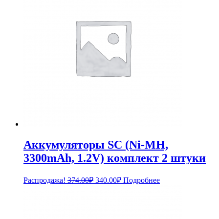
Аккумуляторы SC (Ni-MH,
3300mAh, 1.2V) комплект 2 штуки
Первоначальная
Текущая
Распродажа!
374.00
₽
340.00
₽
Подробнее
цена
цена:
составляла
340.00₽.
374.00₽.