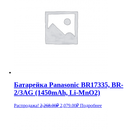
Батарейка Panasonic BR17335, BR-
2/3AG (1450mAh, Li-MnO2)
Первоначальная
Текущая
Распродажа!
2,268.00
₽
2,079.00
₽
Подробнее
цена
цена:
составляла
2,079.00₽.
2,268.00₽.