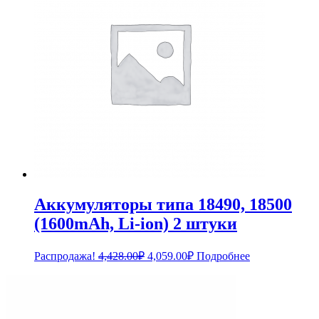
Аккумуляторы типа 18490, 18500
(1600mAh, Li-ion) 2 штуки
Первоначальная
Текущая
Распродажа!
4,428.00
₽
4,059.00
₽
Подробнее
цена
цена:
составляла
4,059.00₽.
4,428.00₽.