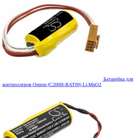
Батарейка для
контроллеров Omron (C200H-BAT09) Li-MnO2