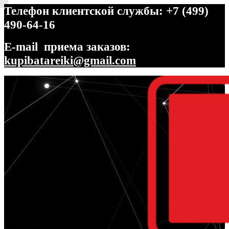
Телефон клиентской службы: +7 (499)
490-64-16
E-mail приема заказов:
kupibatareiki@gmail.com
Перейти
Перейти
к
к
навигации
содержимому