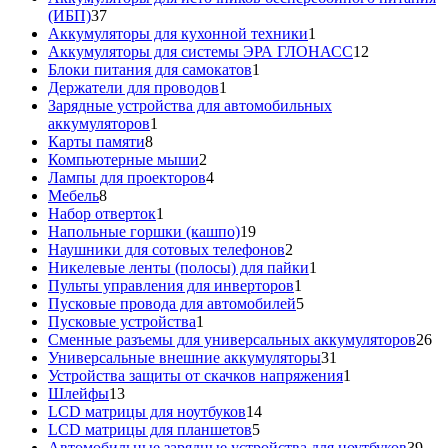
37
(ИБП)
37
товаров
1
Аккумуляторы для кухонной техники
1
товар
12
Аккумуляторы для системы ЭРА ГЛОНАСС
12
1
товаров
Блоки питания для самокатов
1
1
товар
Держатели для проводов
1
товар
Зарядные устройства для автомобильных
1
аккумуляторов
1
8
товар
Карты памяти
8
товаров
2
Компьютерные мыши
2
товара
4
Лампы для проекторов
4
8
товара
Мебель
8
товаров
1
Набор отверток
1
товар
19
Напольные горшки (кашпо)
19
товаров
2
Наушники для сотовых телефонов
2
товара
1
Никелевые ленты (полосы) для пайки
1
1
товар
Пульты управления для инверторов
1
товар
5
Пусковые провода для автомобилей
5
1
товаров
Пусковые устройства
1
товар
26
Сменные разъемы для универсальных аккумуляторов
26
31
то
Универсальные внешние аккумуляторы
31
товар
1
Устройства защиты от скачков напряжения
1
13
товар
Шлейфы
13
товаров
14
LCD матрицы для ноутбуков
14
5
товаров
LCD матрицы для планшетов
5
товаров
39
Автомобильные зарядные устройства для ноутбуков
39