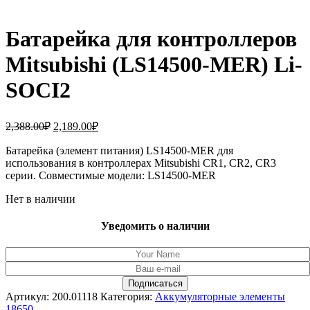
Батарейка для контроллеров
Mitsubishi (LS14500-MER) Li-
SOCI2
Первоначальная
Текущая
2,388.00
₽
2,189.00
₽
цена
цена:
составляла
Батарейка (элемент питания) LS14500-MER для
2,189.00₽.
использования в контроллерах Mitsubishi CR1, CR2, CR3
2,388.00₽.
серии. Совместимые модели: LS14500-MER
Нет в наличии
Уведомить о наличии
Артикул:
200.01118
Категория:
Аккумуляторные элементы
18650