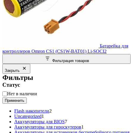
Батарейка для
контроллеров Omron CS1 (CS1W-BAT01) Li-SOCI2
Фильтрация товаров
Закрыть
Фильтры
Статус
Статус
Нет в наличии
Применить
2
Flash накопители
2
1
товара
Uncategorized
1
товар
7
Аккумуляторы для BIOS
7
товаров
1
Аккумуляторы для гироскутеров
1
товар
Аккумуляторы для источников бесперебойного питания