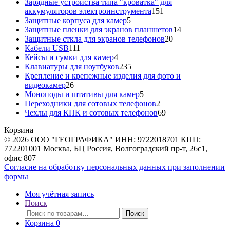
товара
Зарядные устройства типа "кроватка" для
151
аккумуляторов электроинструмента
151
5
товар
Защитные корпуса для камер
5
товаров
14
Защитные пленки для экранов планшетов
14
20
товаров
Защитные сткла для экранов телефонов
20
111
товаров
Кабели USB
111
товаров
4
Кейсы и сумки для камер
4
товара
235
Клавиатуры для ноутбуков
235
товаров
Крепление и крепежные изделия для фото и
26
видеокамер
26
товаров
5
Моноподы и штативы для камер
5
товаров
2
Переходники для сотовых телефонов
2
товара
69
Чехлы для КПК и сотовых телефонов
69
товаров
Корзина
© 2026 ООО "ГЕОГРАФИКА" ИНН: 9722018701 КПП:
772201001 Москва, БЦ Россия, Волгоградский пр-т, 26с1,
офис 807
Согласие на обработку персональных данных при заполнении
формы
Моя учётная запись
Поиск
Искать:
Поиск
Корзина
0