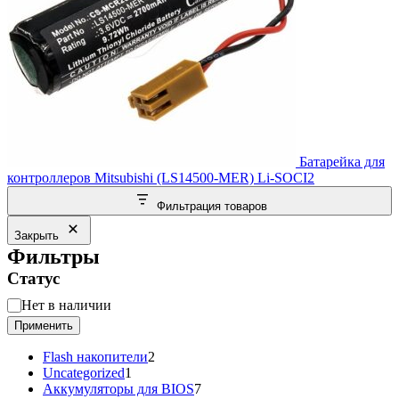
Батарейка для
контроллеров Mitsubishi (LS14500-MER) Li-SOCI2
Фильтрация товаров
Закрыть
Фильтры
Статус
Статус
Нет в наличии
Применить
2
Flash накопители
2
1
товара
Uncategorized
1
товар
7
Аккумуляторы для BIOS
7