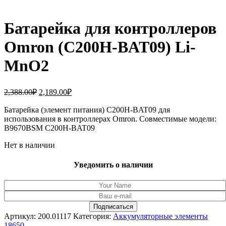
Батарейка для контроллеров
Omron (C200H-BAT09) Li-
MnO2
Первоначальная
Текущая
2,388.00
₽
2,189.00
₽
цена
цена:
составляла
Батарейка (элемент питания) C200H-BAT09 для
2,189.00₽.
использования в контроллерах Omron. Совместимые модели:
2,388.00₽.
B9670BSM C200H-BAT09
Нет в наличии
Уведомить о наличии
Артикул:
200.01117
Категория:
Аккумуляторные элементы
18650