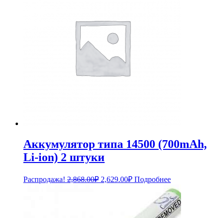
Аккумулятор типа 14500 (700mAh,
Li-ion) 2 штуки
Первоначальная
Текущая
Распродажа!
2,868.00
₽
2,629.00
₽
Подробнее
цена
цена:
составляла
2,629.00₽.
2,868.00₽.