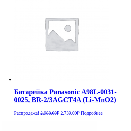
Батарейка Panasonic A98L-0031-
0025, BR-2/3AGCT4A (Li-MnO2)
Первоначальная
Текущая
Распродажа!
2,988.00
₽
2,739.00
₽
Подробнее
цена
цена:
составляла
2,739.00₽.
2,988.00₽.