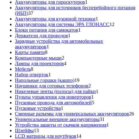
товаров
1
Аккумуляторы для гироскутеров
1
товар
Аккумуляторы для источников бесперебойного питания
37
(ИБП)
37
товаров
1
Аккумуляторы для кухонной техники
1
товар
12
Аккумуляторы для системы ЭРА ГЛОНАСС
12
1
товаров
Блоки питания для самокатов
1
1
товар
Держатели для проводов
1
товар
Зарядные устройства для автомобильных
1
аккумуляторов
1
8
товар
Карты памяти
8
товаров
2
Компьютерные мыши
2
товара
4
Лампы для проекторов
4
8
товара
Мебель
8
товаров
1
Набор отверток
1
товар
19
Напольные горшки (кашпо)
19
товаров
2
Наушники для сотовых телефонов
2
товара
1
Никелевые ленты (полосы) для пайки
1
1
товар
Пульты управления для инверторов
1
товар
5
Пусковые провода для автомобилей
5
1
товаров
Пусковые устройства
1
товар
26
Сменные разъемы для универсальных аккумуляторов
26
31
то
Универсальные внешние аккумуляторы
31
товар
1
Устройства защиты от скачков напряжения
1
13
товар
Шлейфы
13
товаров
14
LCD матрицы для ноутбуков
14