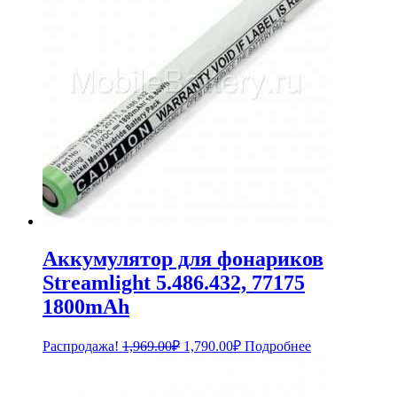
Аккумулятор для фонариков
Streamlight 5.486.432, 77175
1800mAh
Первоначальная
Текущая
Распродажа!
1,969.00
₽
1,790.00
₽
Подробнее
цена
цена:
составляла
1,790.00₽.
1,969.00₽.