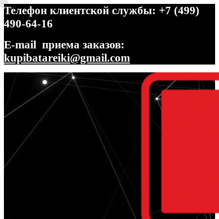
Телефон клиентской службы: +7 (499)
490-64-16
E-mail приема заказов:
kupibatareiki@gmail.com
Перейти
Перейти
к
к
навигации
содержимому