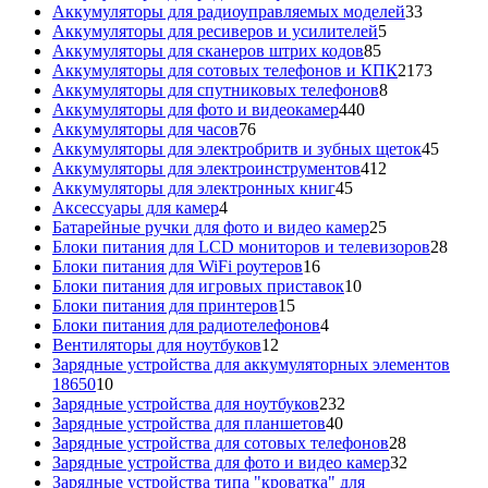
товара
33
Аккумуляторы для радиоуправляемых моделей
33
5
товара
Аккумуляторы для ресиверов и усилителей
5
85
товаров
Аккумуляторы для сканеров штрих кодов
85
товаров
2173
Аккумуляторы для сотовых телефонов и КПК
2173
8
товара
Аккумуляторы для спутниковых телефонов
8
440
товаров
Аккумуляторы для фото и видеокамер
440
76
товаров
Аккумуляторы для часов
76
товаров
45
Аккумуляторы для электробритв и зубных щеток
45
412
товар
Аккумуляторы для электроинструментов
412
45
товаров
Аккумуляторы для электронных книг
45
4
товаров
Аксессуары для камер
4
товара
25
Батарейные ручки для фото и видео камер
25
товаров
28
Блоки питания для LCD мониторов и телевизоров
28
16
това
Блоки питания для WiFi роутеров
16
товаров
10
Блоки питания для игровых приставок
10
15
товаров
Блоки питания для принтеров
15
товаров
4
Блоки питания для радиотелефонов
4
12
товара
Вентиляторы для ноутбуков
12
товаров
Зарядные устройства для аккумуляторных элементов
10
18650
10
товаров
232
Зарядные устройства для ноутбуков
232
40
товара
Зарядные устройства для планшетов
40
товаров
28
Зарядные устройства для сотовых телефонов
28
товаров
32
Зарядные устройства для фото и видео камер
32
товара
Зарядные устройства типа "кроватка" для