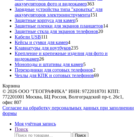
363
аккумуляторов фото и видеокамер
363
товара
Зарядные устройства типа "кроватка" для
151
аккумуляторов электроинструмента
151
5
товар
Защитные корпуса для камер
5
товаров
14
Защитные пленки для экранов планшетов
14
20
товаров
Защитные сткла для экранов телефонов
20
111
товаров
Кабели USB
111
товаров
4
Кейсы и сумки для камер
4
товара
235
Клавиатуры для ноутбуков
235
товаров
Крепление и крепежные изделия для фото и
26
видеокамер
26
товаров
5
Моноподы и штативы для камер
5
товаров
2
Переходники для сотовых телефонов
2
товара
69
Чехлы для КПК и сотовых телефонов
69
товаров
Корзина
© 2026 ООО "ГЕОГРАФИКА" ИНН: 9722018701 КПП:
772201001 Москва, БЦ Россия, Волгоградский пр-т, 26с1,
офис 807
Согласие на обработку персональных данных при заполнении
формы
Моя учётная запись
Поиск
Искать:
Поиск