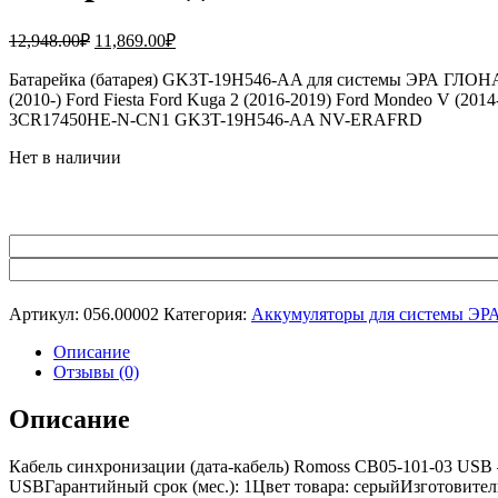
Первоначальная
Текущая
12,948.00
₽
11,869.00
₽
цена
цена:
составляла
Батарейка (батарея) GK3T-19H546-AA для системы ЭРА ГЛОНАСС 
11,869.00₽.
(2010-) Ford Fiesta Ford Kuga 2 (2016-2019) Ford Mondeo V (20
12,948.00₽.
3CR17450HE-N-CN1 GK3T-19H546-AA NV-ERAFRD
Нет в наличии
Артикул:
056.00002
Категория:
Аккумуляторы для системы Э
Описание
Отзывы (0)
Описание
Кабель синхронизации (дата-кабель) Romoss CB05-101-03 USB 
USBГарантийный срок (мес.): 1Цвет товара: серыйИзготовител