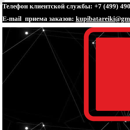
Телефон клиентской службы: +7 (499) 490
E-mail приема заказов:
kupibatareiki@gm
Перейти
Перейти
к
к
навигации
содержимому