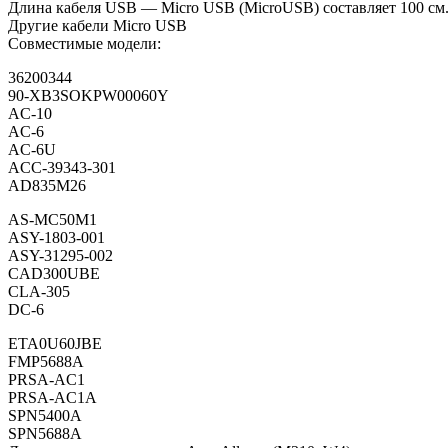
Длина кабеля USB — Micro USB (MicroUSB) составляет 100 см
Другие кабели Micro USB
Совместимые модели:
36200344
90-XB3SOKPW00060Y
AC-10
AC-6
AC-6U
ACC-39343-301
AD835M26
AS-MC50M1
ASY-1803-001
ASY-31295-002
CAD300UBE
CLA-305
DC-6
ETA0U60JBE
FMP5688A
PRSA-AC1
PRSA-AC1A
SPN5400A
SPN5688A