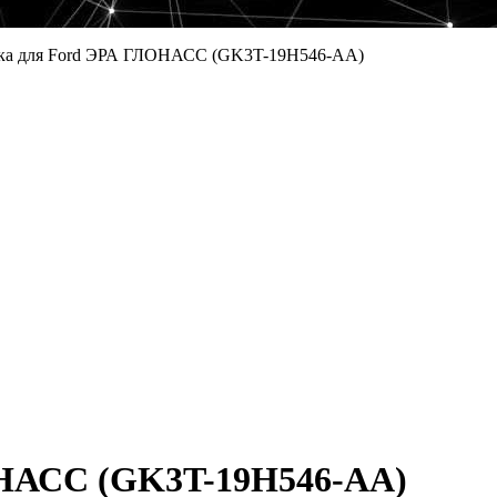
йка для Ford ЭРА ГЛОНАСС (GK3T-19H546-AA)
ОНАСС (GK3T-19H546-AA)