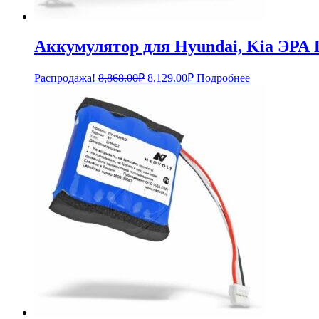
Аккумулятор для Hyundai, Kia ЭРА
Первоначальная
Текущая
Распродажа!
8,868.00
₽
8,129.00
₽
Подробнее
цена
цена:
составляла
8,129.00₽.
8,868.00₽.