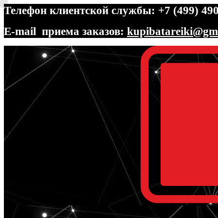
Телефон клиентской службы: +7 (499) 490
E-mail приема заказов:
kupibatareiki@gm
Перейти
Перейти
к
к
навигации
содержимому