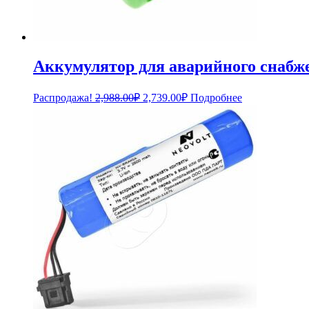
Аккумулятор для аварийного снабж
Первоначальная
Текущая
Распродажа!
2,988.00
₽
2,739.00
₽
Подробнее
цена
цена:
составляла
2,739.00₽.
2,988.00₽.