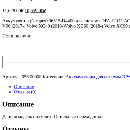
Первоначальная
Текущая
11,628.00
₽
10,659.00
₽
цена
цена:
составляла
Аккумулятор (батарея) 96515-D4400 для системы ЭРА ГЛОНАСС,
10,659.00₽.
V90 (2017-) Volvo XC40 (2018-)Volvo XC60 (2018-) Volvo XC90
11,628.00₽.
Нет в наличии
Артикул:
056.00008
Категория:
Аккумуляторы для системы Э
Описание
Отзывы (0)
Описание
Данная модель подходит: Остальные переходники
Отзывы