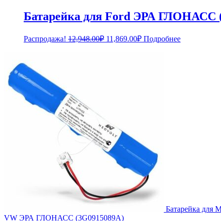
Батарейка для Ford ЭРА ГЛОНАСС 
Первоначальная
Текущая
Распродажа!
12,948.00
₽
11,869.00
₽
Подробнее
цена
цена:
составляла
11,869.00₽.
12,948.00₽.
Батарейка для
VW ЭРА ГЛОНАСС (3G0915089A)