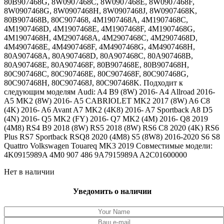
80B907468G, 8W0907468C, 8W0907468E, 8W0907468F,
8W0907468G, 8W0907468H, 8W0907468J, 8W0907468K,
80B907468B, 80C907468, 4M1907468A, 4M1907468C,
4M1907468D, 4M1907468E, 4M1907468F, 4M1907468G,
4M1907468H, 4M2907468A, 4M2907468C, 4M2907468D,
4M4907468E, 4M4907468F, 4M4907468G, 4M4907468H,
80A907468A, 80A907468D, 80A907468C, 80A907468B,
80A907468E, 80A907468F, 80B907468E, 80B907468H,
80C907468C, 80C907468E, 80C907468F, 80C907468G,
80C907468H, 80C907468J, 80C907468K. Подходит к
следующим моделям Audi: A4 B9 (8W) 2016- A4 Allroad 2016-
A5 MK2 (8W) 2016- A5 CABRIOLET MK2 2017 (8W) A6 C8
(4K) 2016- A6 Avant A7 MK2 (4K8) 2016- A7 Sportback A8 D5
(4N) 2016- Q5 MK2 (FY) 2016- Q7 MK2 (4M) 2016- Q8 2019
(4M8) RS4 B9 2018 (8W) RS5 2018 (8W) RS6 C8 2020 (4K) RS6
Plus RS7 Sportback RSQ8 2020 (4M8) S5 (8W8) 2016-2020 S6 S8
Quattro Volkswagen Touareq MK3 2019 Совместимые модели:
4K0915989A 4M0 907 486 9A7915989A A2C01600000
Нет в наличии
Уведомить о наличии