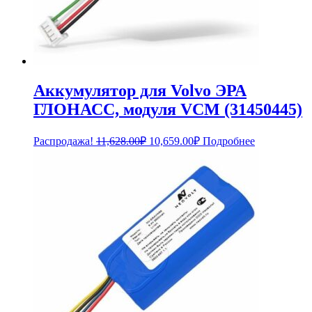
Аккумулятор для Volvo ЭРА
ГЛОНАСС, модуля VCM (31450445)
Первоначальная
Текущая
Распродажа!
11,628.00
₽
10,659.00
₽
Подробнее
цена
цена:
составляла
10,659.00₽.
11,628.00₽.