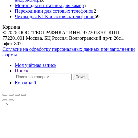
товаров
5
Моноподы и штативы для камер
5
товаров
2
Переходники для сотовых телефонов
2
товара
69
Чехлы для КПК и сотовых телефонов
69
товаров
Корзина
© 2026 ООО "ГЕОГРАФИКА" ИНН: 9722018701 КПП:
772201001 Москва, БЦ Россия, Волгоградский пр-т, 26с1,
офис 807
Согласие на обработку персональных данных при заполнении
формы
Моя учётная запись
Поиск
Искать:
Поиск
Корзина
0
-->