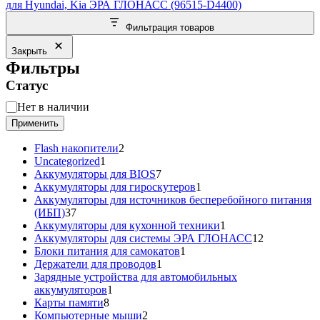
для Hyundai, Kia ЭРА ГЛОНАСС (96515-D4400)
Фильтрация товаров
Закрыть
Фильтры
Статус
Статус
Нет в наличии
Применить
2
Flash накопители
2
1
товара
Uncategorized
1
товар
7
Аккумуляторы для BIOS
7
товаров
1
Аккумуляторы для гироскутеров
1
товар
Аккумуляторы для источников бесперебойного питания
37
(ИБП)
37
товаров
1
Аккумуляторы для кухонной техники
1
товар
12
Аккумуляторы для системы ЭРА ГЛОНАСС
12
1
товаров
Блоки питания для самокатов
1
1
товар
Держатели для проводов
1
товар
Зарядные устройства для автомобильных
1
аккумуляторов
1
8
товар
Карты памяти
8
товаров
2
Компьютерные мыши
2