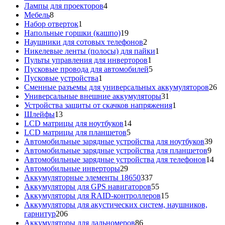
товара
4
Лампы для проекторов
4
8
товара
Мебель
8
товаров
1
Набор отверток
1
товар
19
Напольные горшки (кашпо)
19
товаров
2
Наушники для сотовых телефонов
2
товара
1
Никелевые ленты (полосы) для пайки
1
1
товар
Пульты управления для инверторов
1
товар
5
Пусковые провода для автомобилей
5
1
товаров
Пусковые устройства
1
товар
26
Сменные разъемы для универсальных аккумуляторов
26
31
то
Универсальные внешние аккумуляторы
31
товар
1
Устройства защиты от скачков напряжения
1
13
товар
Шлейфы
13
товаров
14
LCD матрицы для ноутбуков
14
5
товаров
LCD матрицы для планшетов
5
товаров
39
Автомобильные зарядные устройства для ноутбуков
39
9
тов
Автомобильные зарядные устройства для планшетов
9
тов
14
Автомобильные зарядные устройства для телефонов
14
29
то
Автомобильные инверторы
29
товаров
337
Аккумуляторные элементы 18650
337
товаров
55
Аккумуляторы для GPS навигаторов
55
товаров
15
Аккумуляторы для RAID-контроллеров
15
товаров
Аккумуляторы для акустических систем, наушников,
206
гарнитур
206
товаров
86
Аккумуляторы для дальномеров
86