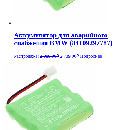
Аккумулятор для аварийного
снабжения BMW (84109297787)
Первоначальная
Текущая
Распродажа!
2,988.00
₽
2,739.00
₽
Подробнее
цена
цена:
составляла
2,739.00₽.
2,988.00₽.