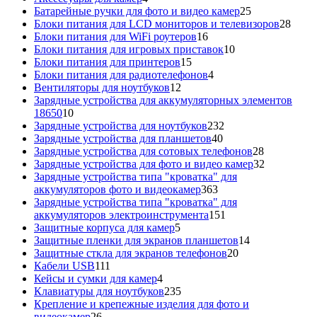
товара
25
Батарейные ручки для фото и видео камер
25
товаров
28
Блоки питания для LCD мониторов и телевизоров
28
16
това
Блоки питания для WiFi роутеров
16
товаров
10
Блоки питания для игровых приставок
10
15
товаров
Блоки питания для принтеров
15
товаров
4
Блоки питания для радиотелефонов
4
12
товара
Вентиляторы для ноутбуков
12
товаров
Зарядные устройства для аккумуляторных элементов
10
18650
10
товаров
232
Зарядные устройства для ноутбуков
232
40
товара
Зарядные устройства для планшетов
40
товаров
28
Зарядные устройства для сотовых телефонов
28
товаров
32
Зарядные устройства для фото и видео камер
32
товара
Зарядные устройства типа "кроватка" для
363
аккумуляторов фото и видеокамер
363
товара
Зарядные устройства типа "кроватка" для
151
аккумуляторов электроинструмента
151
5
товар
Защитные корпуса для камер
5
товаров
14
Защитные пленки для экранов планшетов
14
20
товаров
Защитные сткла для экранов телефонов
20
111
товаров
Кабели USB
111
товаров
4
Кейсы и сумки для камер
4
товара
235
Клавиатуры для ноутбуков
235
товаров
Крепление и крепежные изделия для фото и
26
видеокамер
26