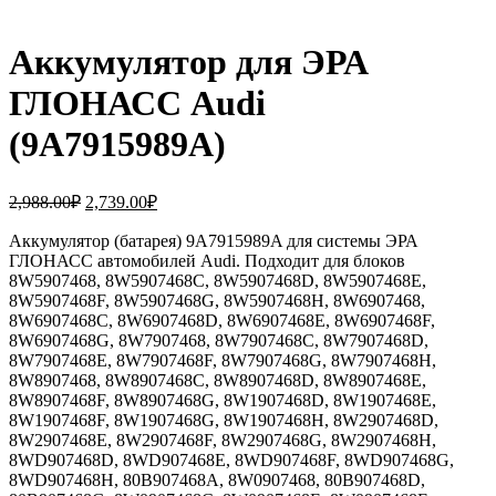
Аккумулятор для ЭРА
ГЛОНАСС Audi
(9A7915989A)
Первоначальная
Текущая
2,988.00
₽
2,739.00
₽
цена
цена:
составляла
Аккумулятор (батарея) 9A7915989A для системы ЭРА
2,739.00₽.
ГЛОНАСС автомобилей Audi. Подходит для блоков
2,988.00₽.
8W5907468, 8W5907468C, 8W5907468D, 8W5907468E,
8W5907468F, 8W5907468G, 8W5907468H, 8W6907468,
8W6907468C, 8W6907468D, 8W6907468E, 8W6907468F,
8W6907468G, 8W7907468, 8W7907468C, 8W7907468D,
8W7907468E, 8W7907468F, 8W7907468G, 8W7907468H,
8W8907468, 8W8907468C, 8W8907468D, 8W8907468E,
8W8907468F, 8W8907468G, 8W1907468D, 8W1907468E,
8W1907468F, 8W1907468G, 8W1907468H, 8W2907468D,
8W2907468E, 8W2907468F, 8W2907468G, 8W2907468H,
8WD907468D, 8WD907468E, 8WD907468F, 8WD907468G,
8WD907468H, 80B907468A, 8W0907468, 80B907468D,