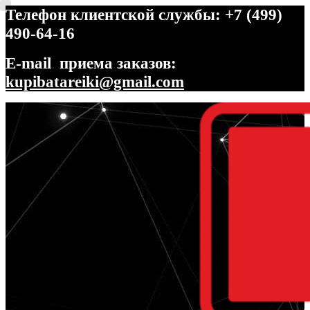
Телефон клиентской службы: +7 (499)
490-64-16
E-mail приема заказов:
kupibatareiki@gmail.com
Перейти
Перейти
к
к
навигации
содержимому