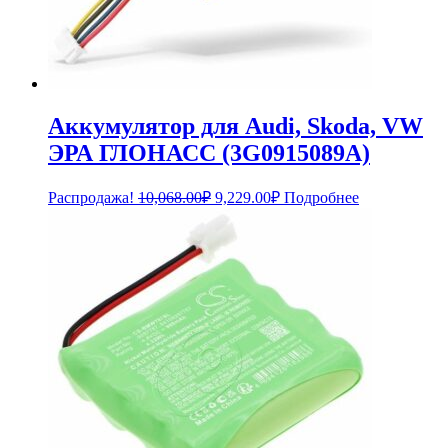
Аккумулятор для Audi, Skoda, VW
ЭРА ГЛОНАСС (3G0915089A)
Первоначальная
Текущая
Распродажа!
10,068.00
₽
9,229.00
₽
Подробнее
цена
цена:
составляла
9,229.00₽.
10,068.00₽.