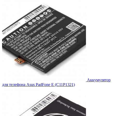
2,328.00₽.
Аккумулятор
для телефона Asus PadFone E (C11P1321)