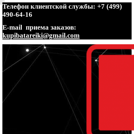
Телефон клиентской службы: +7 (499)
490-64-16
E-mail приема заказов:
kupibatareiki@gmail.com
Перейти
Перейти
к
к
навигации
содержимому