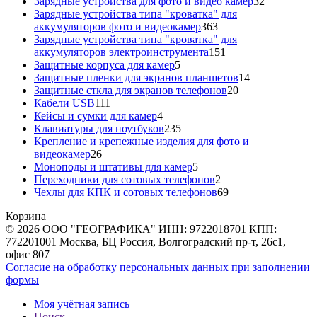
товаров
32
Зарядные устройства для фото и видео камер
32
товара
Зарядные устройства типа "кроватка" для
363
аккумуляторов фото и видеокамер
363
товара
Зарядные устройства типа "кроватка" для
151
аккумуляторов электроинструмента
151
5
товар
Защитные корпуса для камер
5
товаров
14
Защитные пленки для экранов планшетов
14
20
товаров
Защитные сткла для экранов телефонов
20
111
товаров
Кабели USB
111
товаров
4
Кейсы и сумки для камер
4
товара
235
Клавиатуры для ноутбуков
235
товаров
Крепление и крепежные изделия для фото и
26
видеокамер
26
товаров
5
Моноподы и штативы для камер
5
товаров
2
Переходники для сотовых телефонов
2
товара
69
Чехлы для КПК и сотовых телефонов
69
товаров
Корзина
© 2026 ООО "ГЕОГРАФИКА" ИНН: 9722018701 КПП:
772201001 Москва, БЦ Россия, Волгоградский пр-т, 26с1,
офис 807
Согласие на обработку персональных данных при заполнении
формы
Моя учётная запись
Поиск