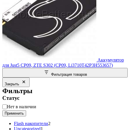
Аккумулятор
для Just5 CP09, ZTE S302 (CP09, Li3710T42P3H553657)
Фильтрация товаров
Закрыть
Фильтры
Статус
Статус
Нет в наличии
Применить
2
Flash накопители
2
1
товара
Uncategorized
1