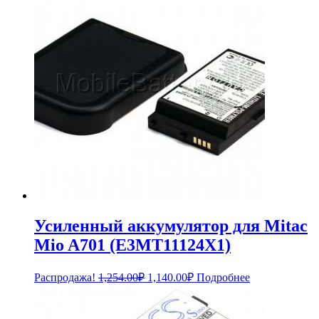
Усиленный аккумулятор для Mitac
Mio A701 (E3MT11124X1)
Первоначальная
Текущая
Распродажа!
1,254.00
₽
1,140.00
₽
Подробнее
цена
цена:
составляла
1,140.00₽.
1,254.00₽.