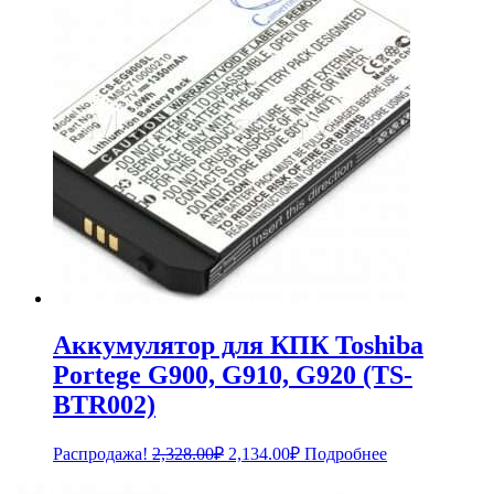
Аккумулятор для КПК Toshiba
Portege G900, G910, G920 (TS-
BTR002)
Первоначальная
Текущая
Распродажа!
2,328.00
₽
2,134.00
₽
Подробнее
цена
цена:
составляла
2,134.00₽.