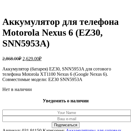
Аккумулятор для телефона
Motorola Nexus 6 (EZ30,
SNN5953A)
Первоначальная
Текущая
2,868.00
₽
2,629.00
₽
цена
цена:
составляла
Аккумулятор (батарея) EZ30, SNN5953A для сотового
2,629.00₽.
телефона Motorola XT1100 Nexus 6 (Google Nexus 6).
2,868.00₽.
Совместимые модели: EZ30 SNN5953A
Нет в наличии
Уведомить о наличии
Артикул:
031.91150
Категория:
Аккумуляторы для сотовых