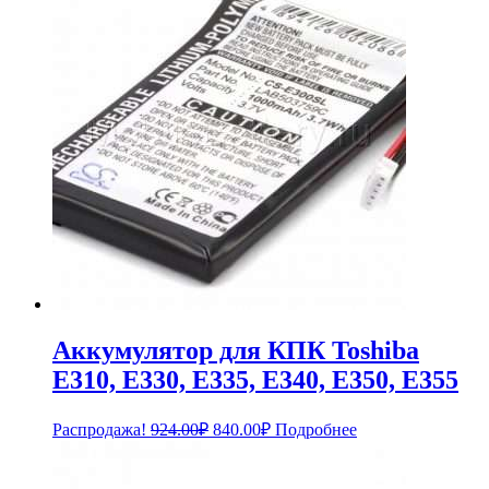
Аккумулятор для КПК Toshiba
E310, E330, E335, E340, E350, E355
Первоначальная
Текущая
Распродажа!
924.00
₽
840.00
₽
Подробнее
цена
цена:
составляла
840.00₽.
924.00₽.