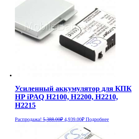
Усиленный аккумулятор для КПК
HP iPAQ H2100, H2200, H2210,
H2215
Первоначальная
Текущая
Распродажа!
5,388.00
₽
4,939.00
₽
Подробнее
цена
цена:
составляла
4,939.00₽.
5,388.00₽.