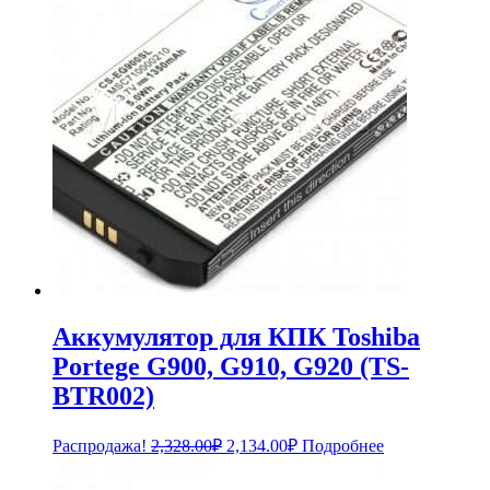
Аккумулятор для КПК Toshiba
Portege G900, G910, G920 (TS-
BTR002)
Первоначальная
Текущая
Распродажа!
2,328.00
₽
2,134.00
₽
Подробнее
цена
цена:
составляла
2,134.00₽.