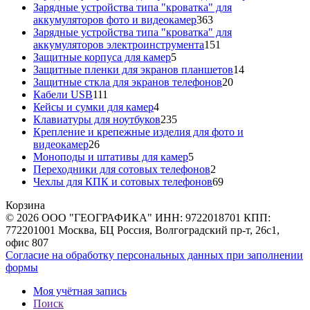
товара
Зарядные устройства типа "кроватка" для
363
аккумуляторов фото и видеокамер
363
товара
Зарядные устройства типа "кроватка" для
151
аккумуляторов электроинструмента
151
5
товар
Защитные корпуса для камер
5
товаров
14
Защитные пленки для экранов планшетов
14
20
товаров
Защитные сткла для экранов телефонов
20
111
товаров
Кабели USB
111
товаров
4
Кейсы и сумки для камер
4
товара
235
Клавиатуры для ноутбуков
235
товаров
Крепление и крепежные изделия для фото и
26
видеокамер
26
товаров
5
Моноподы и штативы для камер
5
товаров
2
Переходники для сотовых телефонов
2
товара
69
Чехлы для КПК и сотовых телефонов
69
товаров
Корзина
© 2026 ООО "ГЕОГРАФИКА" ИНН: 9722018701 КПП:
772201001 Москва, БЦ Россия, Волгоградский пр-т, 26с1,
офис 807
Согласие на обработку персональных данных при заполнении
формы
Моя учётная запись
Поиск