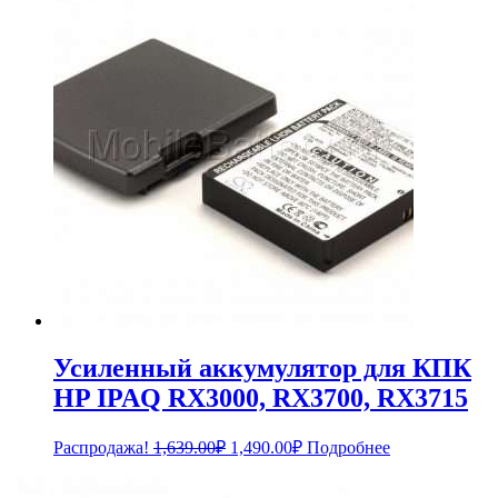
2,328.00₽.
Усиленный аккумулятор для КПК
HP IPAQ RX3000, RX3700, RX3715
Первоначальная
Текущая
Распродажа!
1,639.00
₽
1,490.00
₽
Подробнее
цена
цена:
составляла
1,490.00₽.