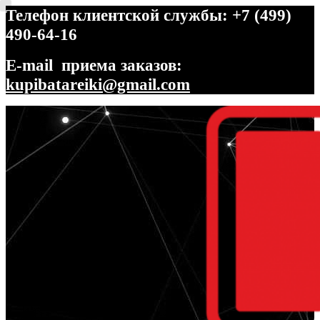
Телефон клиентской службы: +7 (499)
490-64-16
E-mail приема заказов:
kupibatareiki@gmail.com
Перейти
Перейти
к
к
навигации
содержимому