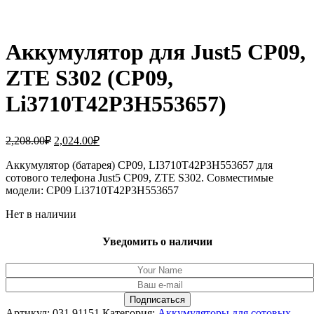
Аккумулятор для Just5 CP09,
ZTE S302 (CP09,
Li3710T42P3H553657)
Первоначальная
Текущая
2,208.00
₽
2,024.00
₽
цена
цена:
составляла
Аккумулятор (батарея) CP09, LI3710T42P3H553657 для
2,024.00₽.
сотового телефона Just5 CP09, ZTE S302. Совместимые
2,208.00₽.
модели: CP09 Li3710T42P3H553657
Нет в наличии
Уведомить о наличии
Артикул:
031.91151
Категория:
Аккумуляторы для сотовых