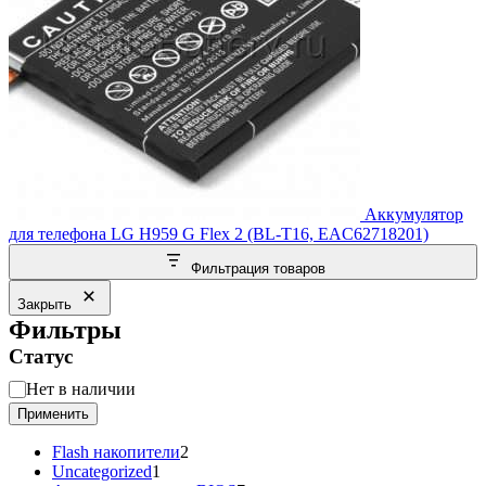
Аккумулятор
для телефона LG H959 G Flex 2 (BL-T16, EAC62718201)
Фильтрация товаров
Закрыть
Фильтры
Статус
Статус
Нет в наличии
Применить
2
Flash накопители
2
1
товара
Uncategorized
1