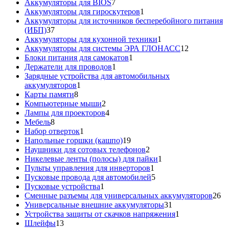
товар
7
Аккумуляторы для BIOS
7
товаров
1
Аккумуляторы для гироскутеров
1
товар
Аккумуляторы для источников бесперебойного питания
37
(ИБП)
37
товаров
1
Аккумуляторы для кухонной техники
1
товар
12
Аккумуляторы для системы ЭРА ГЛОНАСС
12
1
товаров
Блоки питания для самокатов
1
1
товар
Держатели для проводов
1
товар
Зарядные устройства для автомобильных
1
аккумуляторов
1
8
товар
Карты памяти
8
товаров
2
Компьютерные мыши
2
товара
4
Лампы для проекторов
4
8
товара
Мебель
8
товаров
1
Набор отверток
1
товар
19
Напольные горшки (кашпо)
19
товаров
2
Наушники для сотовых телефонов
2
товара
1
Никелевые ленты (полосы) для пайки
1
1
товар
Пульты управления для инверторов
1
товар
5
Пусковые провода для автомобилей
5
1
товаров
Пусковые устройства
1
товар
26
Сменные разъемы для универсальных аккумуляторов
26
31
то
Универсальные внешние аккумуляторы
31
товар
1
Устройства защиты от скачков напряжения
1
13
товар
Шлейфы
13