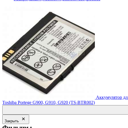
цена
цена:
составляла
4,389.00₽.
4,788.00₽.
Аккумулятор дл
Toshiba Portege G900, G910, G920 (TS-BTR002)
Закрыть
Фильтры