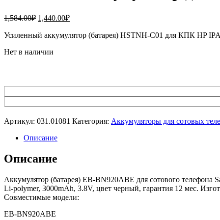
Первоначальная
Текущая
1,584.00
₽
1,440.00
₽
цена
цена:
составляла
Усиленный аккумулятор (батарея) HSTNH-C01 для КПК HP IPAQ
1,440.00₽.
1,584.00₽.
Нет в наличии
Артикул:
031.01081
Категория:
Аккумуляторы для сотовых тел
Описание
Описание
Аккумулятор (батарея) EB-BN920ABE для сотового телефона S
Li-polymer, 3000mAh, 3.8V, цвет черный, гарантия 12 мес. Изго
Совместимые модели:
EB-BN920ABE