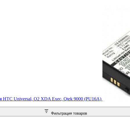
я HTC Universal, O2 XDA Exec, Qtek 9000 (PU16A)
Фильтрация товаров