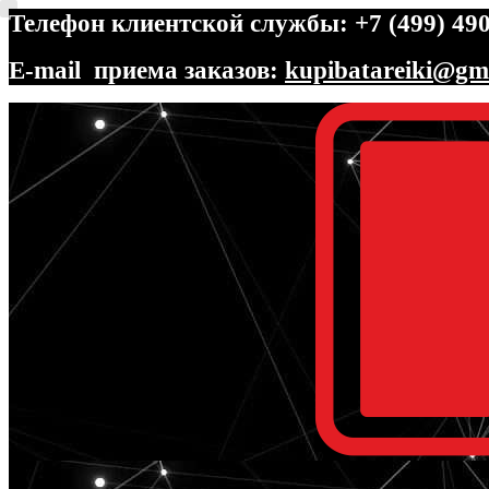
Телефон клиентской службы: +7 (499) 490
E-mail приема заказов:
kupibatareiki@gm
Перейти
Перейти
к
к
навигации
содержимому