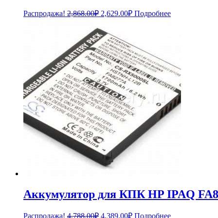
Первоначальная
Текущая
Распродажа!
2,868.00
₽
2,629.00
₽
Подробнее
цена
цена:
составляла
2,629.00₽.
2,868.00₽.
Аккумулятор для КПК HP IPAQ FA
Первоначальная
Текущая
Распродажа!
4,788.00
₽
4,389.00
₽
Подробнее