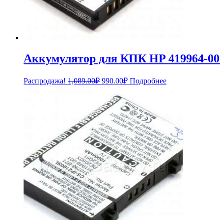
Аккумулятор для КПК HP 419964-0
Первоначальная
Текущая
Распродажа!
1,089.00
₽
990.00
₽
Подробнее
цена
цена:
составляла
990.00₽.
1,089.00₽.