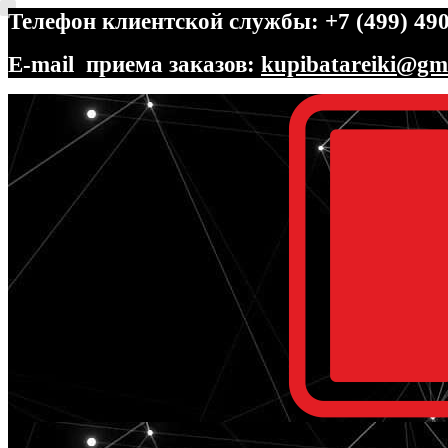
Телефон клиентской службы: +7 (499) 490
E-mail приема заказов:
kupibatareiki@gm
Перейти
Перейти
к
к
навигации
содержимому