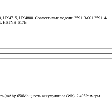
0, HX4715, HX4800. Совместимые модели: 359113-001 359114-
SL HSTNH-S17B
сть (mAh): 650Мощность аккумулятора (Wh): 2.405Размеры