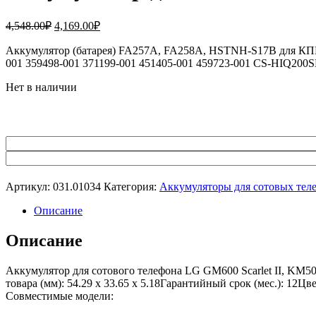
Первоначальная
Текущая
4,548.00
₽
4,169.00
₽
цена
цена:
составляла
Аккумулятор (батарея) FA257A, FA258A, HSTNH-S17B для КПК 
4,169.00₽.
001 359498-001 371199-001 451405-001 459723-001 CS-HI
4,548.00₽.
Нет в наличии
Артикул:
031.01034
Категория:
Аккумуляторы для сотовых тел
Описание
Описание
Аккумулятор для сотового телефона LG GM600 Scarlet II, KM5
товара (мм): 54.29 x 33.65 x 5.18Гарантийный срок (мес.): 12Ц
Совместимые модели: