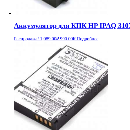
Аккумулятор для КПК HP IPAQ 3107
Первоначальная
Текущая
Распродажа!
1,089.00
₽
990.00
₽
Подробнее
цена
цена:
составляла
990.00₽.
1,089.00₽.