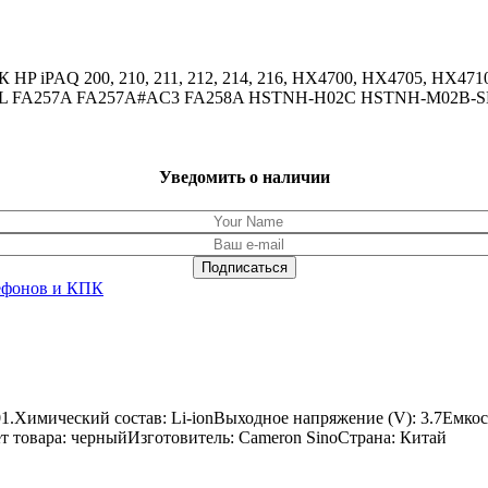
HP iPAQ 200, 210, 211, 212, 214, 216, HX4700, HX4705, HX471
Q200SL FA257A FA257A#AC3 FA258A HSTNH-H02C HSTNH-M02B-
Уведомить о наличии
ефонов и КПК
01.Химический состав: Li-ionВыходное напряжение (V): 3.7Емко
вет товара: черныйИзготовитель: Cameron SinoСтрана: Китай