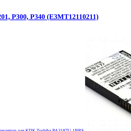
01, P300, P340 (E3MT12110211)
мулятор для КПК Toshiba PA3187U-1BRS