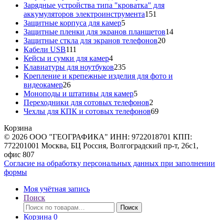
товара
Зарядные устройства типа "кроватка" для
151
аккумуляторов электроинструмента
151
5
товар
Защитные корпуса для камер
5
товаров
14
Защитные пленки для экранов планшетов
14
20
товаров
Защитные сткла для экранов телефонов
20
111
товаров
Кабели USB
111
товаров
4
Кейсы и сумки для камер
4
товара
235
Клавиатуры для ноутбуков
235
товаров
Крепление и крепежные изделия для фото и
26
видеокамер
26
товаров
5
Моноподы и штативы для камер
5
товаров
2
Переходники для сотовых телефонов
2
товара
69
Чехлы для КПК и сотовых телефонов
69
товаров
Корзина
© 2026 ООО "ГЕОГРАФИКА" ИНН: 9722018701 КПП:
772201001 Москва, БЦ Россия, Волгоградский пр-т, 26с1,
офис 807
Согласие на обработку персональных данных при заполнении
формы
Моя учётная запись
Поиск
Искать:
Поиск
Корзина
0