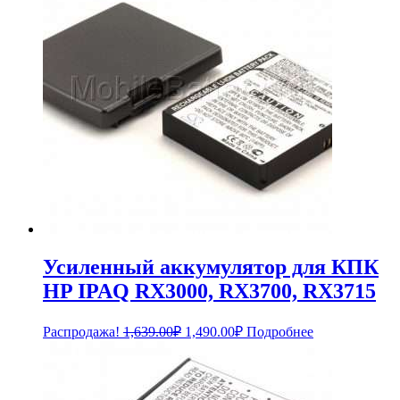
Усиленный аккумулятор для КПК
HP IPAQ RX3000, RX3700, RX3715
Первоначальная
Текущая
Распродажа!
1,639.00
₽
1,490.00
₽
Подробнее
цена
цена:
составляла
1,490.00₽.
1,639.00₽.