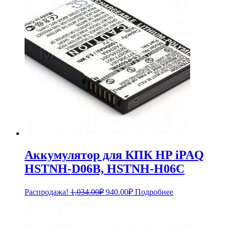
Аккумулятор для КПК HP iPAQ
HSTNH-D06B, HSTNH-H06C
Первоначальная
Текущая
Распродажа!
1,034.00
₽
940.00
₽
Подробнее
цена
цена:
составляла
940.00₽.
1,034.00₽.