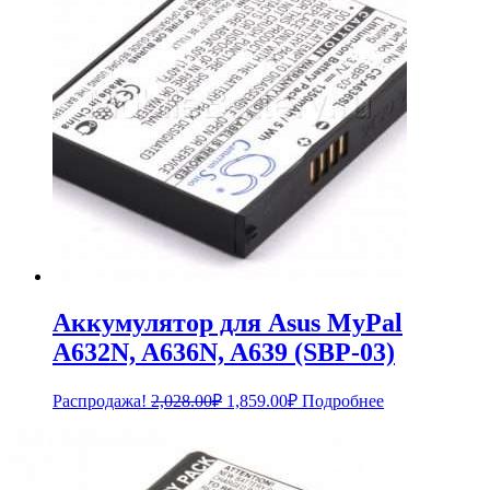
Аккумулятор для Asus MyPal
A632N, A636N, A639 (SBP-03)
Первоначальная
Текущая
Распродажа!
2,028.00
₽
1,859.00
₽
Подробнее
цена
цена:
составляла
1,859.00₽.
2,028.00₽.