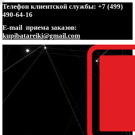
Телефон клиентской службы: +7 (499)
490-64-16
E-mail приема заказов:
kupibatareiki@gmail.com
Перейти
Перейти
к
к
навигации
содержимому