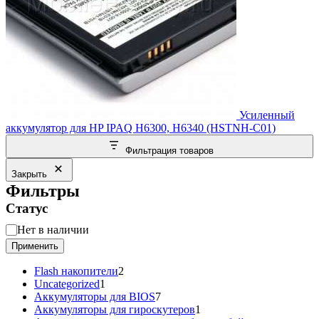
Усиленный
аккумулятор для HP IPAQ H6300, H6340 (HSTNH-C01)
Фильтрация товаров
Закрыть
Фильтры
Статус
Статус
Нет в наличии
Применить
2
Flash накопители
2
1
товара
Uncategorized
1
товар
7
Аккумуляторы для BIOS
7
товаров
1
Аккумуляторы для гироскутеров
1