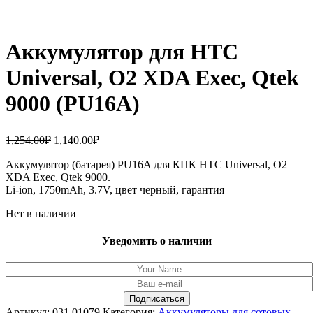
Аккумулятор для HTC
Universal, O2 XDA Exec, Qtek
9000 (PU16A)
Первоначальная
Текущая
1,254.00
₽
1,140.00
₽
цена
цена:
составляла
Аккумулятор (батарея) PU16A для КПК HTC Universal, O2
1,140.00₽.
XDA Exec, Qtek 9000.
1,254.00₽.
Li-ion, 1750mAh, 3.7V, цвет черный, гарантия
Нет в наличии
Уведомить о наличии
Артикул:
031.01079
Категория:
Аккумуляторы для сотовых