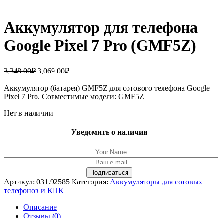
Аккумулятор для телефона
Google Pixel 7 Pro (GMF5Z)
Первоначальная
Текущая
3,348.00
₽
3,069.00
₽
цена
цена:
составляла
Аккумулятор (батарея) GMF5Z для сотового телефона Google
3,069.00₽.
Pixel 7 Pro. Совместимые модели: GMF5Z
3,348.00₽.
Нет в наличии
Уведомить о наличии
Артикул:
031.92585
Категория:
Аккумуляторы для сотовых
телефонов и КПК
Описание
Отзывы (0)