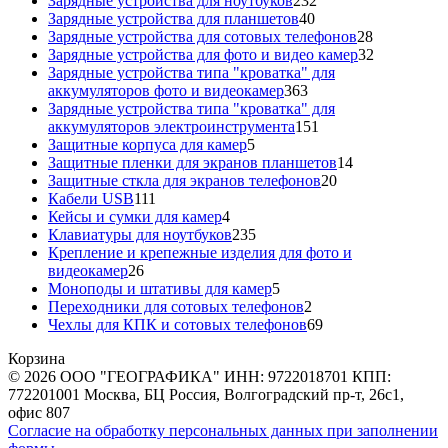
Зарядные устройства для ноутбуков
232
40
товара
Зарядные устройства для планшетов
40
товаров
28
Зарядные устройства для сотовых телефонов
28
товаров
32
Зарядные устройства для фото и видео камер
32
товара
Зарядные устройства типа "кроватка" для
363
аккумуляторов фото и видеокамер
363
товара
Зарядные устройства типа "кроватка" для
151
аккумуляторов электроинструмента
151
5
товар
Защитные корпуса для камер
5
товаров
14
Защитные пленки для экранов планшетов
14
20
товаров
Защитные сткла для экранов телефонов
20
111
товаров
Кабели USB
111
товаров
4
Кейсы и сумки для камер
4
товара
235
Клавиатуры для ноутбуков
235
товаров
Крепление и крепежные изделия для фото и
26
видеокамер
26
товаров
5
Моноподы и штативы для камер
5
товаров
2
Переходники для сотовых телефонов
2
товара
69
Чехлы для КПК и сотовых телефонов
69
товаров
Корзина
© 2026 ООО "ГЕОГРАФИКА" ИНН: 9722018701 КПП:
772201001 Москва, БЦ Россия, Волгоградский пр-т, 26с1,
офис 807
Согласие на обработку персональных данных при заполнении