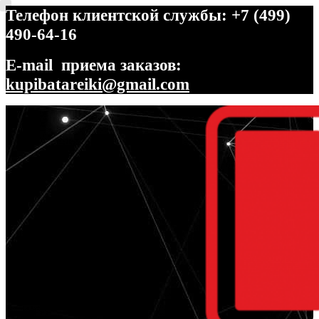
Телефон клиентской службы: +7 (499)
490-64-16
E-mail приема заказов:
kupibatareiki@gmail.com
Перейти
Перейти
к
к
навигации
содержимому