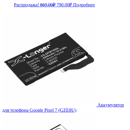
Первоначальная
Текущая
Распродажа!
869.00
₽
790.00
₽
Подробнее
цена
цена:
составляла
790.00₽.
869.00₽.
Аккумулятор
для телефона Google Pixel 7 (GZE8U)