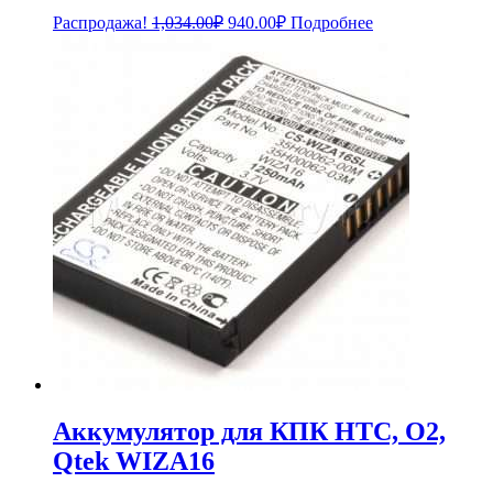
Первоначальная
Текущая
Распродажа!
1,034.00
₽
940.00
₽
Подробнее
цена
цена:
составляла
940.00₽.
1,034.00₽.
Аккумулятор для КПК HTC, O2,
Qtek WIZA16