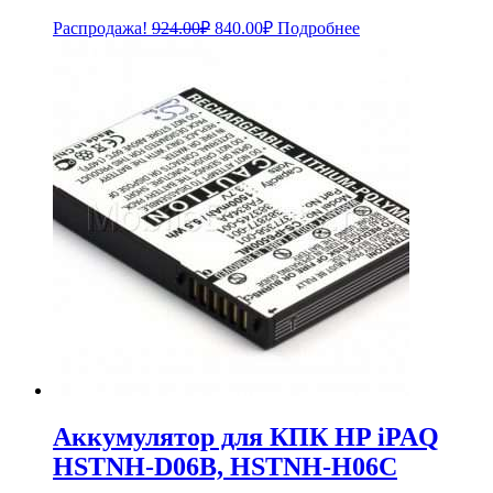
Первоначальная
Текущая
Распродажа!
924.00
₽
840.00
₽
Подробнее
цена
цена:
составляла
840.00₽.
924.00₽.
Аккумулятор для КПК HP iPAQ
HSTNH-D06B, HSTNH-H06C