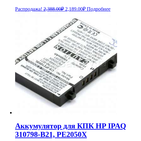
Первоначальная
Текущая
Распродажа!
2,388.00
₽
2,189.00
₽
Подробнее
цена
цена:
составляла
2,189.00₽.
2,388.00₽.
Аккумулятор для КПК HP IPAQ
310798-B21, PE2050X