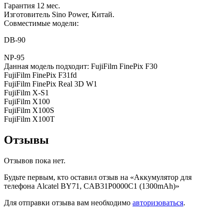
Гарантия 12 мес.
Изготовитель Sino Power, Китай.
Совместимые модели:
DB-90
NP-95
Данная модель подходит: FujiFilm FinePix F30
FujiFilm FinePix F31fd
FujiFilm FinePix Real 3D W1
FujiFilm X-S1
FujiFilm X100
FujiFilm X100S
FujiFilm X100T
Отзывы
Отзывов пока нет.
Будьте первым, кто оставил отзыв на «Аккумулятор для
телефона Alcatel BY71, CAB31P0000C1 (1300mAh)»
Для отправки отзыва вам необходимо
авторизоваться
.