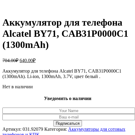
Аккумулятор для телефона
Alcatel BY71, CAB31P0000C1
(1300mAh)
Первоначальная
Текущая
704.00
₽
640.00
₽
цена
цена:
составляла
Аккумулятор для телефона Alcatel BY71, CAB31P0000C1
640.00₽.
(1300mAh). Li-ion, 1300mAh, 3.7V, цвет белый .
704.00₽.
Нет в наличии
Уведомить о наличии
Артикул:
031.92079
Категория:
Аккумуляторы для сотовых
телефонов и КПК