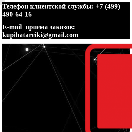
Телефон клиентской службы: +7 (499)
490-64-16
E-mail приема заказов:
kupibatareiki@gmail.com
Перейти
Перейти
к
к
навигации
содержимому