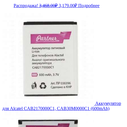
Первоначальная
Текущая
Распродажа!
3,468.00
₽
3,179.00
₽
Подробнее
цена
цена:
составляла
3,179.00₽.
3,468.00₽.
Аккумулятор
для Alcatel CAB2170000C1, CAB30M0000C1 (600mAh)