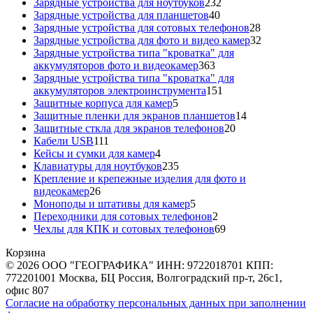
товаров
232
Зарядные устройства для ноутбуков
232
40
товара
Зарядные устройства для планшетов
40
товаров
28
Зарядные устройства для сотовых телефонов
28
товаров
32
Зарядные устройства для фото и видео камер
32
товара
Зарядные устройства типа "кроватка" для
363
аккумуляторов фото и видеокамер
363
товара
Зарядные устройства типа "кроватка" для
151
аккумуляторов электроинструмента
151
5
товар
Защитные корпуса для камер
5
товаров
14
Защитные пленки для экранов планшетов
14
20
товаров
Защитные сткла для экранов телефонов
20
111
товаров
Кабели USB
111
товаров
4
Кейсы и сумки для камер
4
товара
235
Клавиатуры для ноутбуков
235
товаров
Крепление и крепежные изделия для фото и
26
видеокамер
26
товаров
5
Моноподы и штативы для камер
5
товаров
2
Переходники для сотовых телефонов
2
товара
69
Чехлы для КПК и сотовых телефонов
69
товаров
Корзина
© 2026 ООО "ГЕОГРАФИКА" ИНН: 9722018701 КПП:
772201001 Москва, БЦ Россия, Волгоградский пр-т, 26с1,
офис 807
Согласие на обработку персональных данных при заполнении