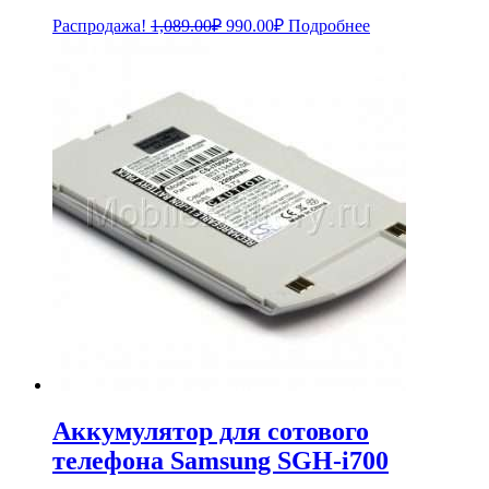
Первоначальная
Текущая
Распродажа!
1,089.00
₽
990.00
₽
Подробнее
цена
цена:
составляла
990.00₽.
1,089.00₽.
Аккумулятор для сотового
телефона Samsung SGH-i700