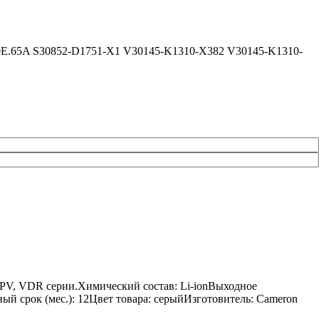
400E.65A S30852-D1751-X1 V30145-K1310-X382 V30145-K1310-
 PV, VDR серии.Химический состав: Li-ionВыходное
ный срок (мес.): 12Цвет товара: серыйИзготовитель: Cameron