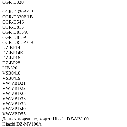
CGR-D320
CGR-D320A/1B
CGR-D320E/1B
CGR-D54S
CGR-D815
CGR-D815/A
CGR-D815A
CGR-D815A/1B
DZ-BP14
DZ-BP14R
DZ-BP16
DZ-BP28
LIP-320
VSB0418
VSB0419
VW-VBD21
VW-VBD22
VW-VBD25
VW-VBD33
VW-VBD35
VW-VBD40
VW-VBD55
Данная модель подходит: Hitachi DZ-MV100
Hitachi DZ-MV100A