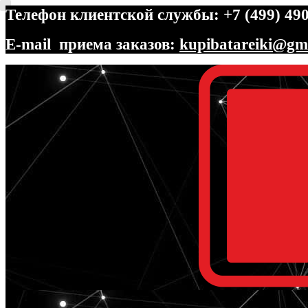
Телефон клиентской службы: +7 (499) 490
E-mail приема заказов:
kupibatareiki@gm
Перейти
Перейти
к
к
навигации
содержимому