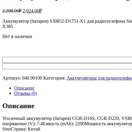
Первоначальная
Текущая
2,208.00
₽
2,024.00
₽
цена
цена:
составляла
Аккумулятор (батарея) S30852-D1751-X1 для радиотелефона S
2,024.00₽.
X385
2,208.00₽.
Нет в наличии
Артикул:
040.90100
Категория:
Аккумуляторы для радиотелефо
Описание
Отзывы (0)
Описание
Усиленный аккумулятор (батарея) CGR-D16S, CGR-D220, VSB04
напряжение (V): 7.4Емкость (mAh): 2200Мощность аккумулятора 
SinoСтрана: Китай