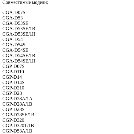
Совместимые модели:
CGA-D07S
CGA-D53
CGA-D53SE
CGA-D53SE/1B
CGA-D53SE/1H
CGA-D54
CGA-D54S
CGA-D54SE
CGA-D54SE/1B
CGA-D54SE/1H
CGP-D07S
CGP-D110
CGP-D14
CGP-D14S
CGP-D210
CGP-D28
CGP-D28A/1A
CGP-D28A/1B
CGP-D28S
CGP-D28SE/1B
CGP-D320
CGP-D320T/1B
CGP-D53A/1B