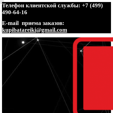
Телефон клиентской службы: +7 (499)
490-64-16
E-mail приема заказов:
kupibatareiki@gmail.com
Перейти
Перейти
к
к
навигации
содержимому