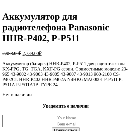
Аккумулятор для
радиотелефона Panasonic
HHR-P402, P-P511
Первоначальная
Текущая
2,988.00
₽
2,739.00
₽
цена
цена:
составляла
Аккумулятор (батарея) HHR-P402, P-P511 для радиотелефона
2,739.00₽.
KX-FPG, TG, TGA, KXF-PG серии. Совместимые модели: 23-
2,988.00₽.
965 43-9002 43-9003 43-9005 43-9007 43-9013 960-2100 CS-
P402CL HHR-P402 HHR-P402A N4HKGMA00001 P-P511 P-
P511A P-P511A1B TYPE 24
Нет в наличии
Уведомить о наличии