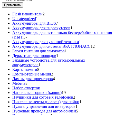
Применить
2
Flash накопители
2
1
товара
Uncategorized
1
товар
7
Аккумуляторы для BIOS
7
товаров
1
Аккумуляторы для гироскутеров
1
товар
Аккумуляторы для источников бесперебойного питания
37
(ИБП)
37
товаров
1
Аккумуляторы для кухонной техники
1
товар
12
Аккумуляторы для системы ЭРА ГЛОНАСС
12
1
товаров
Блоки питания для самокатов
1
1
товар
Держатели для проводов
1
товар
Зарядные устройства для автомобильных
1
аккумуляторов
1
8
товар
Карты памяти
8
товаров
2
Компьютерные мыши
2
товара
4
Лампы для проекторов
4
8
товара
Мебель
8
товаров
1
Набор отверток
1
товар
19
Напольные горшки (кашпо)
19
товаров
2
Наушники для сотовых телефонов
2
товара
1
Никелевые ленты (полосы) для пайки
1
1
товар
Пульты управления для инверторов
1
товар
5
Пусковые провода для автомобилей
5