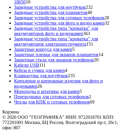
10
18650
10
товаров
232
Зарядные устройства для ноутбуков
232
40
товара
Зарядные устройства для планшетов
40
товаров
28
Зарядные устройства для сотовых телефонов
28
товаров
32
Зарядные устройства для фото и видео камер
32
товара
Зарядные устройства типа "кроватка" для
363
аккумуляторов фото и видеокамер
363
товара
Зарядные устройства типа "кроватка" для
151
аккумуляторов электроинструмента
151
5
товар
Защитные корпуса для камер
5
товаров
14
Защитные пленки для экранов планшетов
14
20
товаров
Защитные сткла для экранов телефонов
20
111
товаров
Кабели USB
111
товаров
4
Кейсы и сумки для камер
4
товара
235
Клавиатуры для ноутбуков
235
товаров
Крепление и крепежные изделия для фото и
26
видеокамер
26
товаров
5
Моноподы и штативы для камер
5
товаров
2
Переходники для сотовых телефонов
2
товара
69
Чехлы для КПК и сотовых телефонов
69
товаров
Корзина
© 2026 ООО "ГЕОГРАФИКА" ИНН: 9722018701 КПП:
772201001 Москва, БЦ Россия, Волгоградский пр-т, 26с1,
офис 807