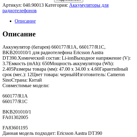
Артикул:
040.90013
Категория:
Аккумуляторы для
радиотелефонов
Описание
Описание
Аккумулятор (батарея) 660177/R1A, 660177/R1C,
BKB201010/1 для радиотелефона Ericsson Aastra
DT390.Химический состав: Li-ionВыходное напряжение (V):
3.7Емкость (mAh): 650Мощность аккумулятора (Wh):
2.405Размеры товара (мм): 47.00 x 34.00 x 4.60Гарантийный
срок (мес.): 12Цвет товара: черныйИзготовитель: Cameron
SinoСтрана: Китай
Совместимые модели:
660177/R1A
660177/R1C
BKB201010/1
FA01302005
FA83601195
Данная модель подходит: Ericsson Aastra DT390