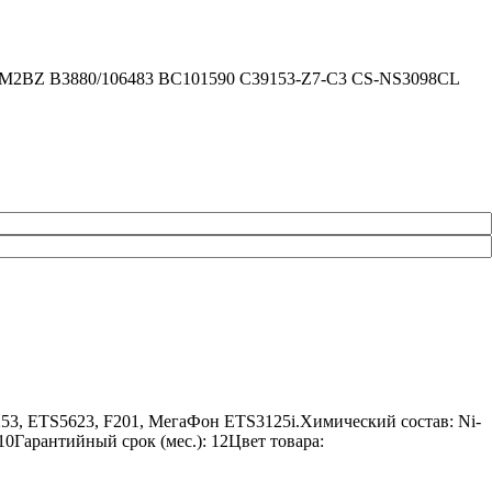
ли: 8M2BZ B3880/106483 BC101590 C39153-Z7-C3 CS-NS3098CL
3, ETS5623, F201, МегаФон ETS3125i.Химический состав: Ni-
10Гарантийный срок (мес.): 12Цвет товара: