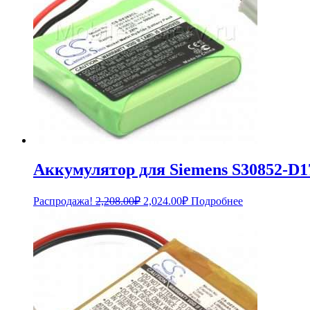
Аккумулятор для Siemens S30852-D1
Первоначальная
Текущая
Распродажа!
2,208.00
₽
2,024.00
₽
Подробнее
цена
цена:
составляла
2,024.00₽.
2,208.00₽.