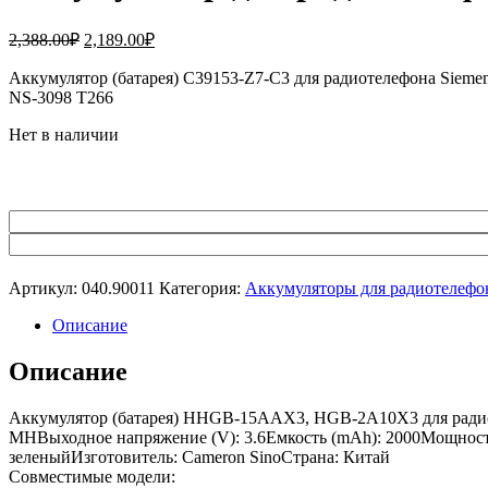
Первоначальная
Текущая
2,388.00
₽
2,189.00
₽
цена
цена:
составляла
Аккумулятор (батарея) C39153-Z7-C3 для радиотелефона Siem
2,189.00₽.
NS-3098 T266
2,388.00₽.
Нет в наличии
Артикул:
040.90011
Категория:
Аккумуляторы для радиотелефо
Описание
Описание
Аккумулятор (батарея) HHGB-15AAX3, HGB-2A10X3 для радиот
MHВыходное напряжение (V): 3.6Емкость (mAh): 2000Мощность а
зеленыйИзготовитель: Cameron SinoСтрана: Китай
Совместимые модели: