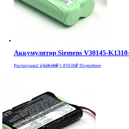
Аккумулятор Siemens V30145-K1310
Первоначальная
Текущая
Распродажа!
2,028.00
₽
1,859.00
₽
Подробнее
цена
цена:
составляла
1,859.00₽.
2,028.00₽.