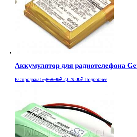
Аккумулятор для радиотелефона Gen
Первоначальная
Текущая
Распродажа!
2,868.00
₽
2,629.00
₽
Подробнее
цена
цена:
составляла
2,629.00₽.
2,868.00₽.