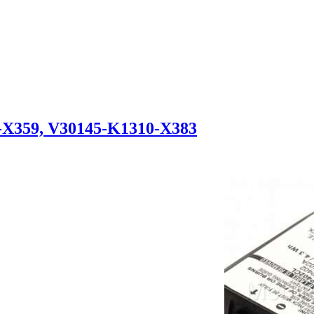
-X359, V30145-K1310-X383