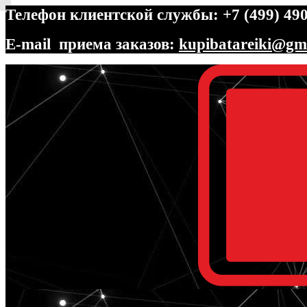
Телефон клиентской службы: +7 (499) 490
E-mail приема заказов:
kupibatareiki@gm
Перейти
Перейти
к
к
навигации
содержимому