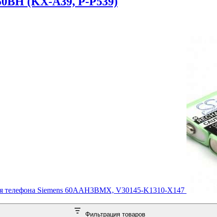
50BH (KX-A39, P-P539)
ля телефона Siemens 60AAH3BMX, V30145-K1310-X147
Фильтрация товаров