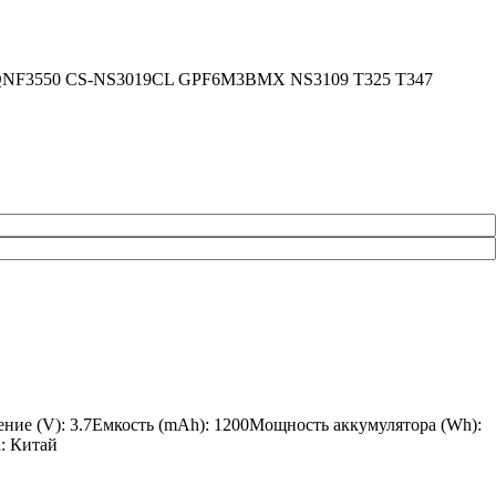
ли: 3QNF3550 CS-NS3019CL GPF6M3BMX NS3109 T325 T347
ние (V): 3.7Емкость (mAh): 1200Мощность аккумулятора (Wh):
а: Китай