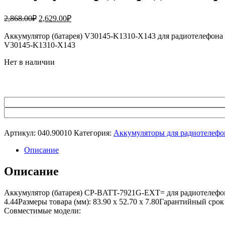
Первоначальная
Текущая
2,868.00
₽
2,629.00
₽
цена
цена:
составляла
Аккумулятор (батарея) V30145-K1310-X143 для радиотелефон
2,629.00₽.
V30145-K1310-X143
2,868.00₽.
Нет в наличии
Артикул:
040.90010
Категория:
Аккумуляторы для радиотелефо
Описание
Описание
Аккумулятор (батарея) CP-BATT-7921G-EXT= для радиотелефон
4.44Размеры товара (мм): 83.90 x 52.70 x 7.80Гарантийный сро
Совместимые модели: