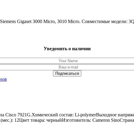
а Siemens Gigaset 3000 Micro, 3010 Micro. Совместимые моде
Уведомить о наличии
нов
а Cisco 7921G.Химический состав: Li-polymerВыходное напряже
к (мес.): 12Цвет товара: черныйИзготовитель: Cameron SinoСтран