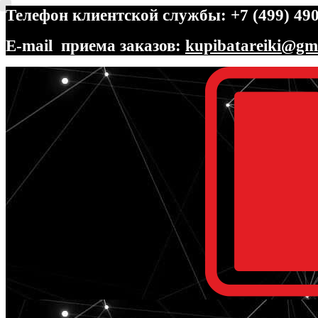
Телефон клиентской службы: +7 (499) 490
E-mail приема заказов:
kupibatareiki@gm
Перейти
Перейти
к
к
навигации
содержимому