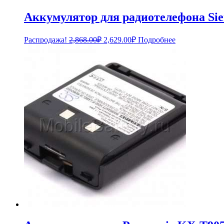
Аккумулятор для радиотелефона Si
Первоначальная
Текущая
Распродажа!
2,868.00
₽
2,629.00
₽
Подробнее
цена
цена:
составляла
2,629.00₽.
2,868.00₽.