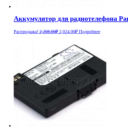
Аккумулятор для радиотелефона Pan
Первоначальная
Текущая
Распродажа!
2,208.00
₽
2,024.00
₽
Подробнее
цена
цена:
составляла
2,024.00₽.
2,208.00₽.