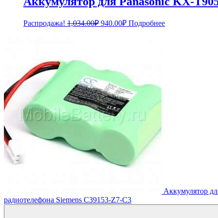
Аккумулятор для Panasonic KX-T90
Первоначальная
Текущая
Распродажа!
1,034.00
₽
940.00
₽
Подробнее
цена
цена:
составляла
940.00₽.
1,034.00₽.
Аккумулятор д
радиотелефона Siemens C39153-Z7-C3