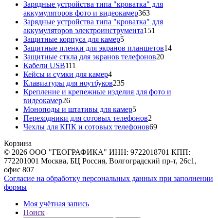
товара
Зарядные устройства типа "кроватка" для
363
аккумуляторов фото и видеокамер
363
товара
Зарядные устройства типа "кроватка" для
151
аккумуляторов электроинструмента
151
5
товар
Защитные корпуса для камер
5
товаров
14
Защитные пленки для экранов планшетов
14
20
товаров
Защитные сткла для экранов телефонов
20
111
товаров
Кабели USB
111
товаров
4
Кейсы и сумки для камер
4
товара
235
Клавиатуры для ноутбуков
235
товаров
Крепление и крепежные изделия для фото и
26
видеокамер
26
товаров
5
Моноподы и штативы для камер
5
товаров
2
Переходники для сотовых телефонов
2
товара
69
Чехлы для КПК и сотовых телефонов
69
товаров
Корзина
© 2026 ООО "ГЕОГРАФИКА" ИНН: 9722018701 КПП:
772201001 Москва, БЦ Россия, Волгоградский пр-т, 26с1,
офис 807
Согласие на обработку персональных данных при заполнении
формы
Моя учётная запись
Поиск