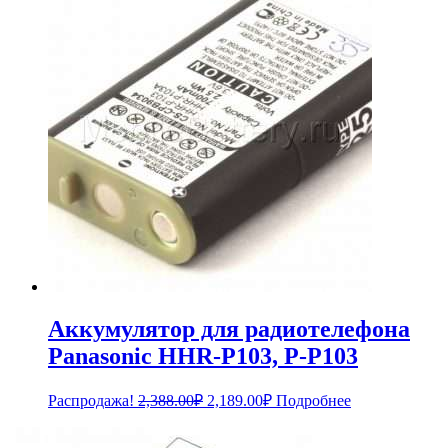
1,254.00₽.
Аккумулятор для радиотелефона
Panasonic HHR-P103, P-P103
Первоначальная
Текущая
Распродажа!
2,388.00
₽
2,189.00
₽
Подробнее
цена
цена:
составляла
2,189.00₽.