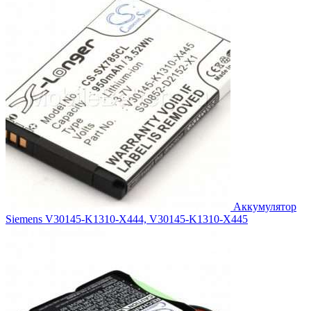
2,388.00₽.
Аккумулятор
Siemens V30145-K1310-X444, V30145-K1310-X445