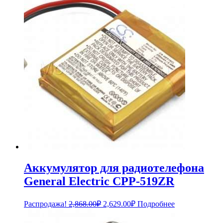
Аккумулятор для радиотелефона
General Electric CPP-519ZR
Первоначальная
Текущая
Распродажа!
2,868.00
₽
2,629.00
₽
Подробнее
цена
цена:
составляла
2,629.00₽.