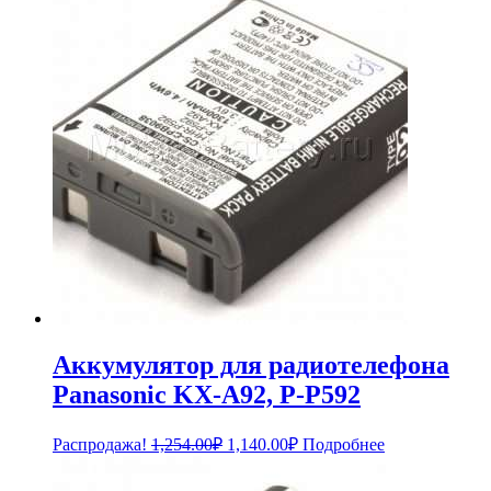
2,868.00₽.
Аккумулятор для радиотелефона
Panasonic KX-A92, P-P592
Первоначальная
Текущая
Распродажа!
1,254.00
₽
1,140.00
₽
Подробнее
цена
цена:
составляла
1,140.00₽.