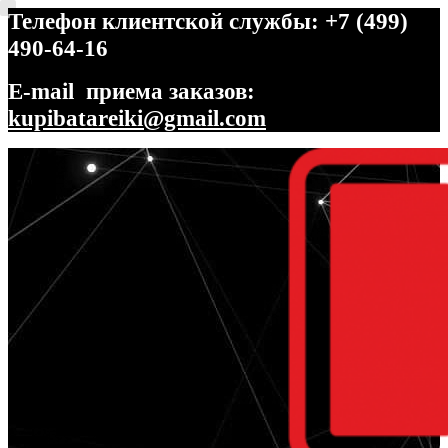
Телефон клиентской службы: +7 (499)
490-64-16
E-mail приема заказов:
kupibatareiki@gmail.com
Перейти
Перейти
к
к
навигации
содержимому