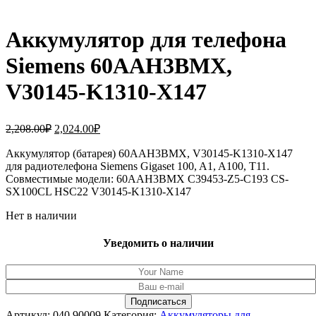
Аккумулятор для телефона
Siemens 60AAH3BMX,
V30145-K1310-X147
Первоначальная
Текущая
2,208.00
₽
2,024.00
₽
цена
цена:
составляла
Аккумулятор (батарея) 60AAH3BMX, V30145-K1310-X147
2,024.00₽.
для радиотелефона Siemens Gigaset 100, A1, A100, T11.
2,208.00₽.
Совместимые модели: 60AAH3BMX C39453-Z5-C193 CS-
SX100CL HSC22 V30145-K1310-X147
Нет в наличии
Уведомить о наличии
Артикул:
040.90009
Категория:
Аккумуляторы для